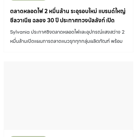
ตลาดหลอดไฟ 2 หมื่นล้าน ระอุรอบใหม่ แบรนด์ใหญ่
ซีลวาเนีย ฉลอง 30 ปี ประกาศทวงบัลลังก์ เปิด
สวิตช์รุกตลาดทุกกลุ่มผลิตภัณฑ์ ส่งทีมขายเจาะ
Sylvania ประกาศชิงตลาดหลอดไฟและอุปกรณ์แสงสว่าง 2
ร้านค้าทั่วประเทศ วางเป้าปี 67 โตก้าวกระโดด 20%
หมื่นล้านเปิดแผนการตลาดแนวรุกทุกกลุ่มผลิตภัณฑ์ พร้อม
สร้างทีมขายเจาะร้านค้าปลีกทั่วไทย