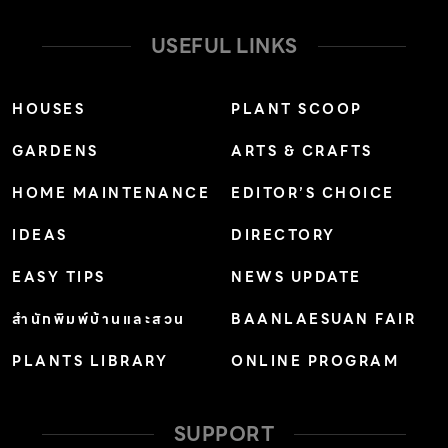
สัญชาติไทยได้รับความนิยมเพิ่มขึ้นอย่างต่อเนื่องทั้งในเอเชีย
และตลาดสากล โดยเฉพาะแบรนด์ที่ก่อตั้งหรือร่วมพัฒนาโดย
USEFUL LINKS
ศิลปิน นักแสดง และอินฟลูเอนเซอร์ชื่อดัง ซึ่งสามารถสร้าง
การรับรู้และเชื่อมต่อกับผู้บริโภครุ่นใหม่ได้อย่างมีประสิทธิภาพ
HOUSES
PLANT SCOOP
ไม่ว่าจะเป็นผลิตภัณฑ์สกินแคร์ เมกอัป น้ำหอม หรือผลิตภัณฑ์
GARDENS
ARTS & CRAFTS
ดูแลเส้นผม ความสำเร็จของ T-Beauty ไม่เพียงสะท้อน
ศักยภาพของผู้ประกอบการไทย แต่ยังตอกย้ำพลังของ Soft
HOME MAINTENANCE
EDITOR’S CHOICE
Power ไทยที่กำลังได้รับการยอมรับในระดับนานาชาติ โดย
IDEAS
DIRECTORY
เฉพาะในช่วง […]
EASY TIPS
NEWS UPDATE
สำนักพิมพ์บ้านและสวน
BAANLAESUAN FAIR
PLANTS LIBRARY
ONLINE PROGRAM
SUPPORT