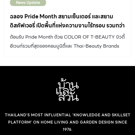
News Update
ฉลอง Pride Month สยามเซ็นเตอร์ และสยาม
ดิสคัฟเวอรี่ เปิดพื้นที่แห่งความงามไร้กรอบ รวมกว่า
100 Thai Beauty Brands สุดฮอต
ต้อนรับ Pride Month ด้วย COLOR OF T-BEAUTY บิวตี้
อีเวนท์รวมที่สุดของคอมมูนิตี้และ Thai-Beauty Brands
กว่า 100 แบรนด์ดังที่กำลังสร้างกระแสไปทั่วโลก ร่วมฉลอง
พลังไพรด์แห่งความงามไร้กรอบ ผ่าน Thai Pride, Thai
Creativity, Self-Expression พร้อมที่สุดของเมกอัพ สกิน
แคร์ น้ำหอม และ Beauty Experiences สุดเอ็กซ์คลูซีฟ เพื่อ
สายบิวตี้ตัวจริง ทั่วพื้นที่สยามเซ็นเตอร์ และสยามดิสคัฟเวอรี่
ตลอดทั้งเดือนมิถุนายนนี้ กระแส T-Beauty (Thai Beauty)
กำลังก้าวขึ้นสู่เวทีโลกอย่างโดดเด่น ด้วยเอกลักษณ์ด้าน
THAILAND'S MOST INFLUENTIAL 'KNOWLEDGE AND SKILLSET
นวัตกรรม คุณภาพ และความคิดสร้างสรรค์ที่สะท้อนเสน่ห์
PLATFORM' ON HOME LIVING AND GARDEN DESIGN SINCE
ความเป็นไทยในมุมมองร่วมสมัย ส่งผลให้แบรนด์ความงาม
1976.