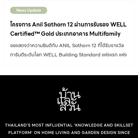
News Update
โครงการ Anil Sathorn 12 ผ่านการรับรอง WELL
Certified™ Gold ประเภทอาคาร Multifamily
Residential แห่งแรกของประเทศไทย &
ขอแสดงว่าความยินดีกับ ANIL Sathorn 12 ที่ได้รับรางวัล
Southeast Asia จาก IWBI™️
การันตีระดับโลก WELL Building Standard แห่งแรก แห่ง
เดียว ในประเทศไทยและเอเชียตะวันออกเฉียงใต้ WELL
Certified™ for Multifamily Residential Project
ระดับ Gold การที่ประเทศไทยมีคอนโดมิเนียมที่ออกแบบโดย
คำนึงถึงความ “เป็น-อยู่-ดี” ของผู้อยู่อาศัยเป็นสำคัญนั้น
ถือว่าเป็นการสร้างมาตรฐานใหม่แห่งวงการอสังหาริมทรัพย์
ไม่แปลกใจเลยที่โครงการวิสัยทัศน์ดีๆ แบบนี้ เป็นไอเดียของ
Grand Unity #ANILSathorn12 #LuxuryRedefined
THAILAND'S MOST INFLUENTIAL 'KNOWLEDGE AND SKILLSET
#1stWELLCERTIFIED
PLATFORM' ON HOME LIVING AND GARDEN DESIGN SINCE
#WELLBUILDINGSTANDARD #ชีวิตที่สมบูรณ์เเบบร