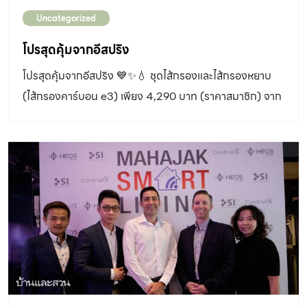
Uncategorized
โปรสุดคุ้มจากอีสปริง
โปรสุดคุ้มจากอีสปริง 💙✨💧 ชุดไส้กรองและไส้กรองหยาบ
(ไส้กรองคาร์บอน e3) เพียง 4,290 บาท (ราคาสมาชิก) จาก
ปกติ 5,000 บาท (ราคาสมาชิก) 💧 ชุดไส้กรองคาร์บอนกัม
มันต์และหลอดอุลตร้าไวโอเล็ท เพียง 4,290 บาท (ราคา
สมาชิก) จากปกติ 5,082 บาท (ราคาสมาชิก) 💳 พร้อมรับ
สิทธิ์ผ่อน 0% นาน 4 เดือน กับบัตรที่ร่วมรายการ *อัตรา
ดอกเบี้ย 0% นาน 4 เดือน เมื่อลูกค้าชำระเต็มจำนวนภายใน
วันครบกำหนดชำระ 🛒 ช้อปพร้อมโปรโมชั่น คลิกเลย 👉
https://amway.co.th/promotions/jun-2026-
espringfilter 📅 จำหน่ายทั่วไป 15 มิ.ย. 69 – 15 ก.ค. 69 🕛
เริ่ม 10.30 น. วันที่ […]