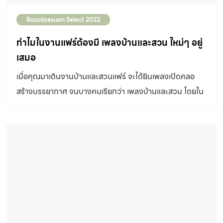
Baanlaesuan Select 2022
ทำไมในงานแฟร์ต้องมี เพลงบ้านและสวน ใหม่ๆ อยู่
เสมอ
เมื่อคุณมาเดินงานบ้านและสวนแฟร์ จะได้ยินเพลงเปิดคลอ
สร้างบรรยากาศ จนบางคนเรียกว่า เพลงบ้านและสวน โดยใน
งานบ้านและสวนแฟร์ select 2022 นี้ เพลง “เช้า สาย เย็น
ค่ำ” โดย Mola mola Sunshine! จะมาบอกเล่าเรื่องราวใหม่
ของบ้านที่เรารักทุกช่วงเวลา ทำไมต้องมีเพลงของบ้านและ
สวนที่แต่งมาเป็นพิเศษล่ะ? คุณเจรมัย พิทักษ์วงศ์ กรรมการผู้
จัดการใหญ่ Media & Event บริษัทอมรินทร์พริ้นติ้ง แอนด์
พับลิชชิ่ง จำกัด (มหาชน) ให้คำตอบว่า “เราจัดงานบ้านและ
สวนแฟร์มาตั้งแต่ปี 2000 ก็มีดนตรีเล่นสดตามเวทีต่างๆ
สลับไปกับการเปิดเพลงคลอบรรยากาศ ในปี 2017 บ้านและ