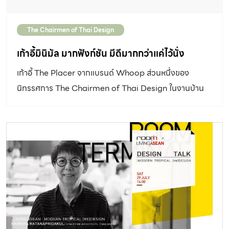
สวนอายุครบ 40 ปี เราก็เลยคิดว่าเราน่าจะมีเพลงธีมของเรา
สักเพลง” เพลงเวอร์ชันแรก “ที่แห่งนี้เรียกว่าบ้าน” แต่งและ
The Chairmen of Thai Design
ร้องโดย คุณบอย-ตรัย ภูมิรัตน ในปี 2016 เพลงเวอร์ชันที่ 2
ทำในปี 2019 ใช้ชื่อตรงๆ เลยว่า “บ้านและสวน” แต่งโดย […]
เก้าอี้มินิมัล มากฟังก์ชัน มีดีมากกว่าแค่ไว้นั่ง
เก้าอี้ The Placer จากแบรนด์ Whoop ส่วนหนึ่งของ
นิทรรศการ The Chairmen of Thai Design ในงานบ้าน
และสวนแฟร์ select