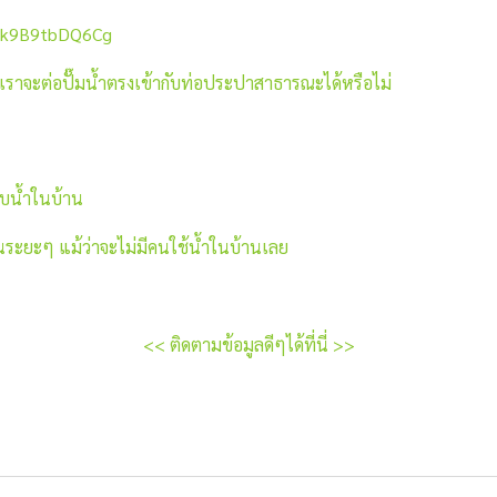
=k9B9tbDQ6Cg
เราจะต่อปั๊มน้ำตรงเข้ากับท่อประปาสาธารณะได้หรือไม่
บบน้ำในบ้าน
นระยะๆ แม้ว่าจะไม่มีคนใช้น้ำในบ้านเลย
<< ติดตามข้อมูลดีๆได้ที่นี่ >>