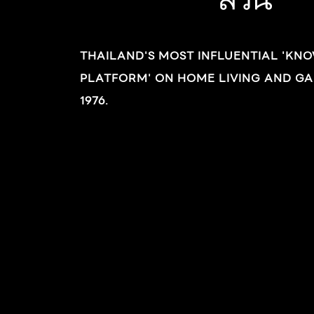
ด้วยตนเอง หรือว่าจ้างช่างทาสี สิ่งหนึ่งที่ต้องรู้คือ
การ คำนวณสีทาบ้าน ให้รู้ปริมาณสีที่ต้องซื้ออย่าง
THAILAND'S MOST INFLUENTIAL 'KN
แน่ชัด เพื่อไม่ให้เป็นการเสียเวลาและป้องกันไม่ให้สิ้น
PLATFORM' ON HOME LIVING AND GA
เปลืองซื้อสีทาเกินโดยใช่เหตุ •ราคาค่าแรงช่างทาสี
ตามมาตรฐาน รู้จักปริมาณสีที่มีจำหน่ายในท้อง
1976.
ตลาด ไม่ว่าจะซื้อสีผสมสำเร็จรูปในถังแกลอน หรือ
เลือกสีผสมจากเครื่องผสมสีที่มีจำหน่ายในศูนย์
ผสมสีนั้น ต่างต้องมีขนาดบรรจุปริมาณของสีไว้
โดยหน่วยที่ใช้วัดคือ แกลอน (1 แกลอน = 3.785
ลิตร) แบ่งออกเป็น 4 ขนาดด้วยกันคือ 1 /4 แก
ลอน = 0.946 ลิตร 1 แกลอน = 3.785 ลิตร 2.5
แกลอน = 9.46 ลิตร 5 แกลอน =18.925 ลิตร เมื่อ
รู้ปริมาณสีที่มีจำหน่ายในท้องตลาดแล้ว […]