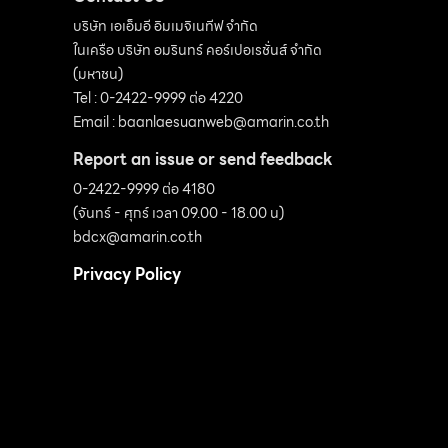
เบา ซึ่งแต่ละแบรนด์จะมีการผสมสีแตกต่างกัน โดย
บริษัท เอเอ็มอี อิมเมจิเนทีฟ จำกัด
ในเครือ บริษัท อมรินทร์ คอร์เปอเรชั่นส์ จำกัด
GFRP มีการใช้ในกิจการเครื่องบินและเดินเรือใน
(มหาชน)
อเมริกาและแคนนาดามานานแล้ว โดยปี ค.ศ.1996
Tel : 0-2422-9999 ต่อ 4220
มีการผลิตเป็นเหล็กเส้นสร้างสะพาน เหล็กเส้นไฟ
Email :
baanlaesuanweb@amarin.co.th
เบอร์กลาส ทำไมแนะนำให้ใช้ GFRP Rebar แทน
Report an issue or send feedback
เหล็กเส้น เหล็กเกิดสนิมได้แม้จะอยู่ในคอนกรีต
0-2422-9999 ต่อ 4180
เพราะเหล็กนั้นโดนความชื้นตั้งแต่การขนส่ง และ
(จันทร์ - ศุกร์ เวลา 09.00 - 18.00 น)
ความชื้นยังซึมผ่านเข้าไปในคอนกรีตได้ เมื่อเหล็ก
bdcx@amarin.co.th
เกิดสนิมก็จะดันเนื้อคอนกรีตให้แตกออกมาจน
Privacy Policy
โครงสร้างรับแรงได้น้อยลงและพังลงมา โดยเฉพาะ
โครงสร้างที่อยู่ใกล้ทะเลที่ทำให้เหล็กเกิดสนิมเร็วขึ้น
อีกทั้งการผลิตเหล็กต้องใช้พลังงานสูงมาก และ
ราคาพลังงานก็มีแนวโน้มสูงขึ้นตลอด ทำให้ราคา
เหล็กมีแนวโน้วราคาสูงขึ้นอย่างต่อเนื่อง ข้อดีของ
GFRP Rebar น้ำหนักเบา โดยมีน้ำหนัก 25%