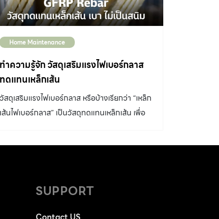
Home Maintenance
ทำความรู้จัก วัสดุเสริมแรงไฟเบอร์กลาส
ทดแทนเหล็กเส้น
วัสดุเสริมแรงไฟเบอร์กลาส หรือบ้างเรียกว่า “เหล็ก
เส้นไฟเบอร์กลาส” เป็นวัสดุทดแทนเหล็กเส้น เพื่อ
แก้ปัญหาเหล็กเส้นในคอนกรีตเสริมเหล็กเกิดสนิม
และทำให้โครงสร้างเสียการรับแรง ไปทำความรู้จัก
กับวัสดุชนิดนี้กัน รู้จัก GFRP หรือ Glass Fiber
Reinforced Polymer วัสดุเสริมแรงไฟเบอร์
กลาส (GFRP Rebar) ผลิตขึ้นมาจากเส้นใยไฟ
SUPPORT
เบอร์กลาสที่ผ่านขบวนการดึงขึ้นรูปคล้ายการทำ
เชือกแล้วผสมเรซิน จึงมีการรับแรงได้ดีและน้ำหนัก
Contact US