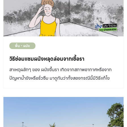
พื้น - ผนัง
วิธีซ่อมแซมผนังหลุดล่อนจากเชื้อรา
สาเหตุผลักๆ ของ ผนังขึ้นรา เกิดจากสภาพอากาศหรือจาก
ปัญหาน้ำขังหรือรั่วซึม มาดูกันว่าทั้งสองกรณีนี้มีวิธีแก้ไข
อย่างไร ผนังขึ้นรา ไม่ว่าจะเป็นผนังภายในและภายนอก เป็น
สัญญาณว่าบริเวณนั้นอาจมีปัญหาเรื่องความชื้น จึงทำให้เชื้อ
ราเติบโตได้ดี เชื้อราบนผนังอาจเกิดขึ้นได้จากหลายสาเหตุ แต่
หลักๆ แบ่งออกได้เป็น 2 กรณี โดยมีวิธีแก้ไขที่แตกต่างกัน
ดังนี้ ผนังขึ้นรา กรณีที่ 1 | เกิดจากสภาวะอากาศทั่วไป พื้นที่