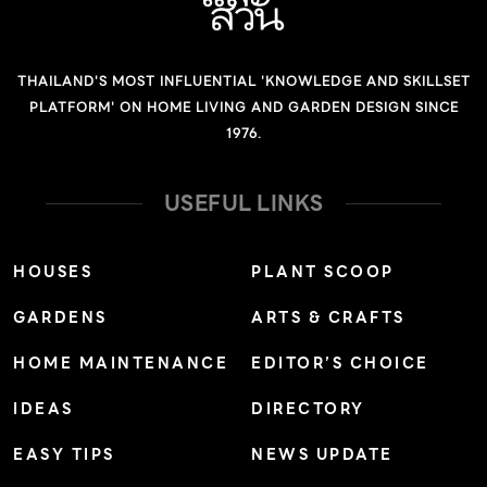
Barbeque” พื้นที่แห่งนี้จึงเริ่มต้นเปิดเป็นร้านอาหารที่โดด
เด่นด้านอาหารทะเลหลากหลายสดใหม่จากตลาดปลาในทุกวัน
THAILAND'S MOST INFLUENTIAL 'KNOWLEDGE AND SKILLSET
คัดเลือกมาอย่างดี และมีบรรยากาศที่ชวนให้ผ่อนคลาย ขับรถ
PLATFORM' ON HOME LIVING AND GARDEN DESIGN SINCE
จากกรุงเทพฯมาได้ไม่เกิน 2 ชั่วโมง Seafood Club
1976.
Glamping จึงกลายเป็นหมุดหมายวันสบายในสุดสัปดาห์ของ
ใครหลายคนในทันที งานเลี้ยงบางครั้งก็ไม่ยอมเลิกรา นั่นจึง
USEFUL LINKS
เป็นสาเหตุให้ทาง Seafood Club Glamping เริ่มที่จะมี
บริการที่พักริมหาดสำหรับผู้ที่ต้องการความเป็นส่วนตัว และ
HOUSES
PLANT SCOOP
ดื่มด่ำกับบรรยากาศอย่างไร้กังวลได้แบบข้ามคืน จากเต็นต์ริม
GARDENS
ARTS & CRAFTS
หาดในช่วงแรก ปัจจุบัน Seafood Club Glamping ได้
เลือกออกแบบให้ที่พักยังคงมีลักษณะแบบเต็นต์ เฉกเช่นในวัน
HOME MAINTENANCE
EDITOR’S CHOICE
วาน แต่เพิ่มเติมซึ่งความสะดวกสบายให้มากขึ้น โดยมีทั้ง คีย์
IDEAS
DIRECTORY
การ์ด และเครื่องปรับอากาศ รวมถึงสิ่งอำนวยความสะดวกไม่
น้อยหน้าโรงแรมหรูแต่อย่างใด เรียกว่าไปพักแบบได้
EASY TIPS
NEWS UPDATE
บรรยากาศ แต่เพียบพร้อมซึ่งความสบายอย่างแท้จริง ซึ่งใน