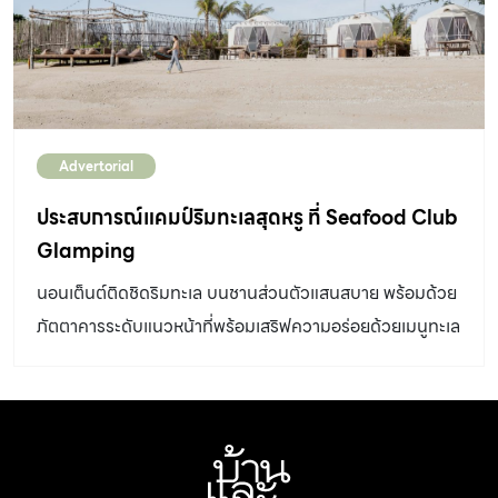
ดังกล่าวอาจประสบปัญหาเรื่องความชื้นโดยตรง มีสภาวะ
แวดล้อมและอุณหภูมิที่เหมาะสมกับการเติบโตของเชื้อรา อาทิ
ผนังบ้านภายนอกบริเวณชั้นล่างเกิดคราบเชื้อรา และผนังแตก
ล่อนมักเป็นผนังที่อยู่ติดกับสนามหญ้าและสวน จึงเป็นไปได้ว่า
เกิดจากความชื้นของบริเวณดังกล่าวซึมผ่านผนัง วิธีแก้ไข
Advertorial
ปัญหา 1. สำหรับ “ผนังภายนอก” ให้เริ่มลอกสีผนังออก โดยใช้
เกรียงขูดผนังให้เรียบร้อย ส่วน “ผนังภายใน” ให้ขัดล้าง ขูดสี
ประสบการณ์แคมป์ริมทะเลสุดหรู ที่ Seafood Club
และกำจัดเชื้อราออก ควรทิ้งให้ผนังคายความชื้นประมาณ 1
Glamping
วัน 2. สำหรับ “ผนังภายนอก” ให้ทาน้ำยากันซึมบนผิวผนังให้
นอนเต็นต์ติดชิดริมทะเล บนชานส่วนตัวแสนสบาย พร้อมด้วย
ชุ่ม ปล่อยให้แห้งสนิทก่อนทาสี ส่วน “ผนังภายใน” ทาน้ำยาฆ่า
ภัตตาคารระดับแนวหน้าที่พร้อมเสริฟความอร่อยด้วยเมนูทะเล
เชื้อราและตะไคร่น้ำ (ประเภทไมโครคิล) ปล่อยให้แห้งนาน 2-3
สดๆ และเครื่องดื่มหลากหลาย ที่นี่คือ Seafood Club
ชั่วโมง ก่อนทาสีทับ 3. […]
Glamping พื้นที่สำหรับคนรักการสังสรรค์ริมหาดอย่าง
แท้จริง 3 ปีที่เริ่มเปิดบริการ และขยับขยายพื้นที่ริมหาดบาง
แสน จากแรกเริ่มด้วยแรงบันดาลใจที่ต้องการสร้างพื้นที่
สังสรรค์ในแบบที่ใช่ของเหล่าหุ้นส่วนนั่นคือ “Beach