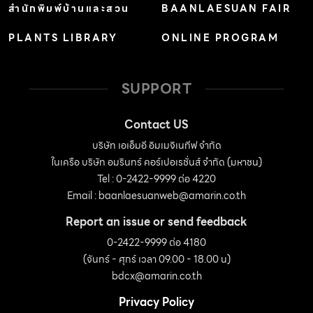
สำนักพิมพ์บ้านและสวน
BAANLAESUAN FAIR
พื้นที่ของเต็นต์นั้น ผู้ออกแบบได้เลือกใช้ไม้สังเคราะห์คุณภาพ
PLANTS LIBRARY
ONLINE PROGRAM
สูงเพื่อความทนทาน สัมผัสที่ใกล้เคียงไม้จริง และไม้สังเคราะห์
นั้นยังสามารถดูแลรักษาได้ง่ายกว่าไม้จริงที่อาจถูกสภาพ
อากาศริมทะเลกัดกร่อนให้ผุพังไปในเวลาไม่นาน ชานพักผ่อน
SUPPORT
นอกเต็นต์ ออกแบบด้วย ไม้สังเคราะห์จาก Tree ConceptF
[…]
Contact US
บริษัท เอเอ็มอี อิมเมจิเนทีฟ จำกัด
ในเครือ บริษัท อมรินทร์ คอร์เปอเรชั่นส์ จำกัด (มหาชน)
Tel : 0-2422-9999 ต่อ 4220
Email :
baanlaesuanweb@amarin.co.th
Report an issue or send feedback
0-2422-9999 ต่อ 4180
(จันทร์ - ศุกร์ เวลา 09.00 - 18.00 น)
bdcx@amarin.co.th
Privacy Policy