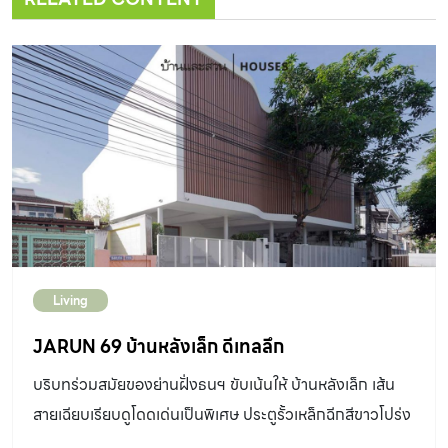
Living
JARUN 69 บ้านหลังเล็ก ดีเทลลึก
บริบทร่วมสมัยของย่านฝั่งธนฯ ขับเน้นให้ บ้านหลังเล็ก เส้น
สายเฉียบเรียบดูโดดเด่นเป็นพิเศษ ประตูรั้วเหล็กฉีกสีขาวโปร่ง
เป็นเหมือนเลเยอร์บางๆ ที่ช่วยกรองสายตาผู้คนที่ผ่านไปมา