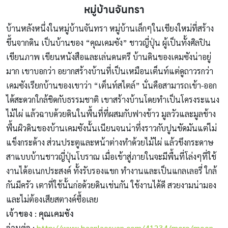
หมู่บ้านจันทรา
บ้านหลังหนึ่งในหมู่บ้านจันทรา หมู่บ้านเล็กๆในเชียงใหม่ที่สร้าง
ขึ้นจากดิน เป็นบ้านของ “คุณเคมซัง” ชาวญี่ปุ่น ผู้เป็นทั้งศิลปิน
เขียนภาพ เขียนหนังสือและเล่นดนตรี บ้านดินของเคมซังน่าอยู่
มาก เขาบอกว่า อยากสร้างบ้านที่เป็นเหมือนเต็นท์แต่ดูถาวรกว่า
เคมซังเรียกบ้านของเขาว่า “เต็นท์สไตล์” นั่นคือสามารถเข้า-ออก
ได้สะดวกใกล้ชิดกับธรรมชาติ เขาสร้างบ้านโดยทำเป็นโครงระแนง
ไม้ไผ่ แล้วฉาบด้วยดินในพื้นที่ที่ผสมกับฟางข้าว มูลวัวและมูลช้าง
พื้นผิวดินของบ้านเคมซังนั้นเนียนจนน่าทึ่งราวกับปูนขัดมันแต่ไม่
แข็งกระด้าง ส่วนประตูและหน้าต่างทำด้วยไม้ไผ่ แล้วขึงกระดาษ
สาแบบบ้านชาวญี่ปุ่นโบราณ เมื่อเข้าสู่ภายในจะมีพื้นที่โล่งๆที่ใช้
งานได้อเนกประสงค์ ทั้งรับรองแขก ทำงานและเป็นแกลเลอรี่ ใกล้
กันมีครัว เตาที่ใช้นั้นก่อด้วยดินเช่นกัน ใช้งานได้ดี สวยงามน่ามอง
และไม่ต้องเสียสตางค์ซื้อเลย
เจ้าของ : คุณเคมซัง
อ่านต่อ :
http://www.baanlaesuan.com/41234/more/moon-