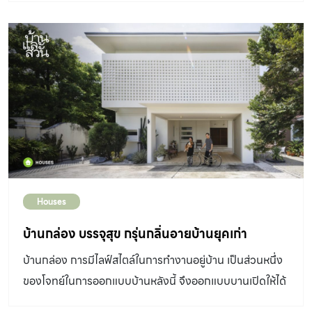
โดยไม่ทำให้พื้นที่ด้านหน้าดูอึดอัดจนเกินไป แม้ตัวบ้านจะดู
เรียบง่าย แต่กว่าจะออกมาเหมาะเจาะลงตัวทั้งรูปลักษณ์ และ
การใช้งาน ย่อมผ่านการคิดออกแบบมาอย่างลงลึกในทุกดีเทล
เมื่อสองปีก่อน คุณปิยะบุตร ซุ่นทรัพย์ วางแผนสร้างเรือนหอ
หลังใหม่บนที่ดินขนาด 47 ตารางวาในซอยเล็กๆ บนถนน
จรัญสนิทวงศ์ จึงปรึกษาเพื่อนสถาปนิกอย่าง คุณกาจวิศว์ ริ
เริ่มวนิชย์ จาก Physicalist ผู้รับหน้าที่ถ่ายทอดทุกความ
ละเอียดความต้องการให้ บ้านหลังเล็ก หลังนี้กลายเป็นรูป
ธรรมอย่างสมบูรณ์ “ตอนแรกเจ้าของบ้านทำโมเดลสาม
Houses
มิติมาเรียบร้อยเพื่อให้ดูรูปแบบที่อยากได้ แต่ด้วยความที่ที่ดิน
แปลงนี้มีขนาดค่อนข้างเล็ก และเป็นรูปสี่เหลี่ยมคางหมู แบบ
บ้านกล่อง บรรจุสุข กรุ่นกลิ่นอายบ้านยุคเก่า
ร่างเบื้องต้นเลยมีหลายจุดที่ผิดกฎหมายควบคุมอาคาร จึง
บ้านกล่อง การมีไลฟ์สไตล์ในการทำงานอยู่บ้าน เป็นส่วนหนึ่ง
ต้องนำฟังก์ชั่นที่ต้องการทั้งหมดมาจัดวางใหม่” เมื่อโจทย์
ของโจทย์ในการออกแบบบ้านหลังนี้ จึงออกแบบบานเปิดให้ได้
หลักคือการจัดสรรสเปซภายในให้กว้างขวางที่สุดเท่าที่จะเป็น
รับแสงสว่างจากธรรมชาติค่อนข้างมาก
ไปได้ในพื้นที่จำกัด โดยไม่ขัดต่อกฎหมาย สถาปนิกจึงเริ่มต้น