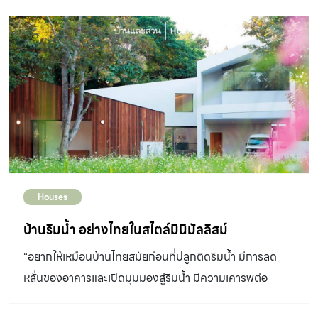
จากการกำหนด “แนวผนังทึบ” ที่เว้นระยะจากแนวเขตที่ดินรูป
สี่เหลี่ยมคางหมูโดยรอบด้านละ 50 เซนติเมตร* เพื่อกำหนด
ขอบเขตพื้นที่ใช้สอยภายใน บ้านหลังเล็ก ให้ใหญ่ที่สุดเท่าที่จะ
เป็นไปได้ ในกรณีนี้ ตามข้อบัญญัติกรุงเทพมหานคร เรื่อง
ควบคุมอาคาร พ.ศ. 2544 บ้านพักอาศัยที่มีพื้นที่ไม่เกิน 300
ตารางเมตร ให้ก่อสร้างผนังทึบห่างจากแนวเขตที่ดินอย่าง
น้อย 50 […]
Houses
บ้านริมน้ำ อย่างไทยในสไตล์มินิมัลลิสม์
“อยากให้เหมือนบ้านไทยสมัยก่อนที่ปลูกติดริมน้ำ มีการลด
หลั่นของอาคารและเปิดมุมมองสู่ริมน้ำ มีความเคารพต่อ
ธรรมชาติ แต่อยู่ในรูปแบบที่ดูทันสมัย ทั้งวัสดุ รูปลักษณ์ และ