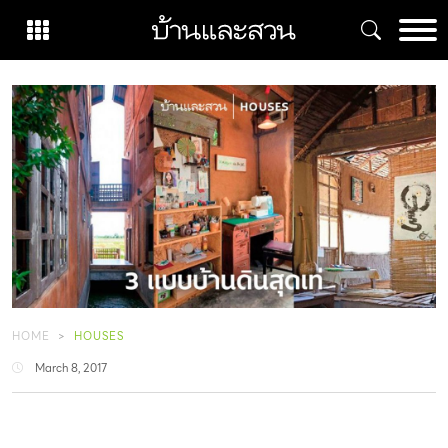
Skip
to
content
HOME
HOUSES
March 8, 2017