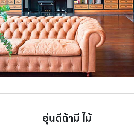
อุ่นดีถ้ามี ไม้