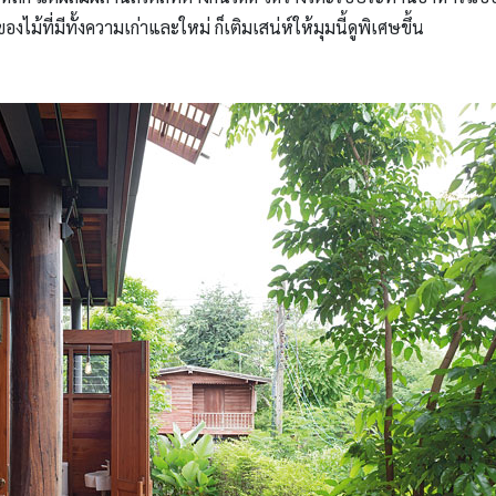
ม้ที่มีทั้งความเก่าและใหม่ ก็เติมเสน่ห์ให้มุมนี้ดูพิเศษขึ้น