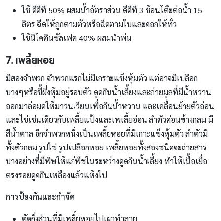
ใช้ ดีดีที 50% ผสมน้ำอัตราส่วน ดีดีที 3 ช้อนโต๊ะต่อน้ำ 15
ลิตร ฉีดให้ถูกตามตัวหรือฉีดตามใบและดอกให้ทั่ว
ใช้นิโคตินซัลเฟต 40% ผสมนำพ่น
7. เพลี้ยหอย
มีสองจำพวก จำพวกแรกไม่มีเกราะแข็งหุ้มตัว แต่อาจมีเปลือก
บางๆหรือขี้ผึ่งหุ้มอยู่รอบตัว ดูดกินน้ำเลี้ยงและถ่ายมูลที่มีน้ำหวาน
ออกมาล่อมดให้มาวนเวียนเพื่อกินน้ำหวาน และเคลื่อนย้ายตัวอ่อน
และไข่เช่นเดียวกับเพลี้ยแป้งและเพเลี้ยอ่อน ลำตัวค่อนข้างกลม มี
สีน้ำตาล อีกจำพวกหนึ่งเป็นเพลี้ยหอยที่มีเกาะแข็งหุ้มตัว ลำตัวมี
ทั้งตัวกลม รูปไข่ รูปเปลือกหอย เพลี้ยหอยทั้งสองชนิดจะถ่ายสาร
บางอย่างที่มีพิษให้แก่พืชในระหว่างดูดกินน้ำเลี้ยง ทำให้เนื้อเยื่อ
ตรงรอยดูดกินเหลืองแล้วแห้งไป
การป้องกันและกำจัด
ตัดกิ่งส่วนที่มีเพลี้ยหอยไปเผาทำลาย