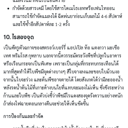
แมลงวันมากจนเป็นอันตราย
กำจัดด้วยสารเคมี โดยใช้สารไดเมโธเอทหรือเฟนไทออน
สามารถใช้กำจัดแมลงได้ ฉีดพ่นยาก่อนเก็บผลไม้ 4-6 สัปดาห์
และใช้ซ้ำอีกสัปดาห์ละ 1-2 ครั้ง
10. ไรสองจุด
เป็นศัตรูตัวฉกาจของสตรอว์เบอร์รี่ แอปเปิล ท้อ แตงกวา มะเขือ
เทศ พริมโรส กุหลาบ นอกจากนี้ควรระมัดระวังพืชที่ปลูกในอาคาร
หรือเรือนกระจกเป็นพิเศษ เพราะเป็นกลุ่มที่กระทบกระเทือนได้
มากที่สุดทำให้ใบพืชมีจุดด่างบางๆ สีใบจางลงและขอบใบม้วนงอ
จากนั้นใบจะร่วง และต้นพืชอาจตายได้ โดยสังเกตได้ว่ามีละอองน้ำ
หลังรดน้ำต้นไม้ที่เกาะค้างบนใยที่แทบจะมองไม่เห็น ซึ่งขึงระหว่าง
ก้านและใบพืช เป็นตัวบ่งชี้ว่าพืชมีไรแดงสองจุดรังควานอย่างหนัก
ถ้าส่องไฟฉายตอนกลางคืนจะช่วยให้เห็นชัดขึ้น
การป้องกันและกำจัด