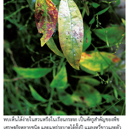
พบเห็นได้ง่ายในสวนหรือในเรือนกระจก เป็นศัตรูสำคัญของพืช
เศรษฐกิจหลายชนิด และแพร่ระบาดได้ทั้งปี แมลงหวี่ขาวและตัว