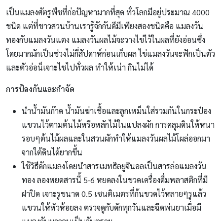
เป็นแมลงศัตรูพืชที่ก่อปัญหามากที่สุด ทั่วโลกมีอยู่ประมาณ 4000
ชนิด แต่ที่ชาวสวนบ้านเรารู้จักกันดีมีเพียงสองชนิดคือ แมลงวัน
ทองกับแมลงวันแตง แมลงวันผลไม้จะวางไข่ไว้ในผลที่ยังอ่อนซึ่ง
โดยมากมักเป็นช่วงไม่กี่สัปดาห์ก่อนเก็บผล ไข่แมลงวันจะฟักเป็นตัว
และตัวอ่อน็เจาะไชไปทั่วผล ทำให้เน่า กินไม่ได้
การป้องกันและกำจัด
นำน้ำมันก๊าด น้ำมันฆ่าเชื้อและลูกเหม็นใส่รวมกันในกระป๋อง
แขวนไว้ตามต้นไม้หรือหลักไม้ในแปลงผัก การคลุมดินให้หนา
รอบๆต้นไม้ผลและในสวนผักทำให้แมลงวันผลไม้โผล่ออกมา
จากใต้ดินได้ยากขึ้น
ใช้วิธีดักแมลงโดยนำสารเมทธิลยูจินอลเป็นสารล่อแมลงวัน
ทอง ลองหยดสารนี้ 5-6 หยดลงในขวดเครื่องดื่มพลาสติกที่มี
ฝาปิด เจาะรูขนาด 0.5 เซนติเมตรที่ก้นขวดไว้หลายๆรูแล้ว
แขวนให้หัวห้อยลง ตรวจดูกับดักทุกวันและฉีดพ่นยาเมื่อมี