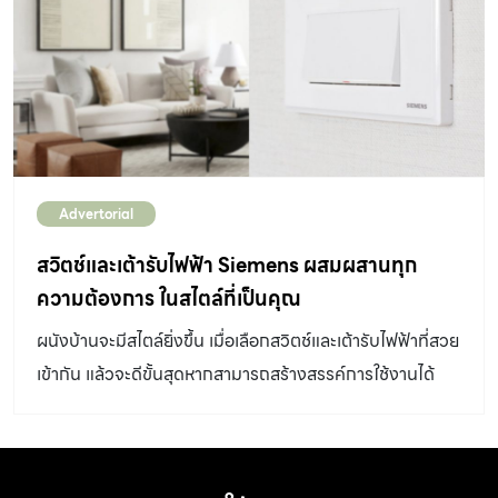
Advertorial
สวิตช์และเต้ารับไฟฟ้า Siemens ผสมผสานทุก
ความต้องการ ในสไตล์ที่เป็นคุณ
ผนังบ้านจะมีสไตล์ยิ่งขึ้น เมื่อเลือกสวิตช์และเต้ารับไฟฟ้าที่สวย
เข้ากัน แล้วจะดีขั้นสุดหากสามารถสร้างสรรค์การใช้งานได้
ตามสไตล์ที่เป็นคุณ สวิตช์และเต้ารับไฟฟ้าแบรนด์เยอรมัน
Siemens รุ่น DELTA Relfa (เดลต้า เรลฟ่า) จึงออกแบบให้
ตอบโจทย์ไลฟ์สไตล์คนรุ่นใหม่ที่ต้องการความยืดหยุ่นในการใช้