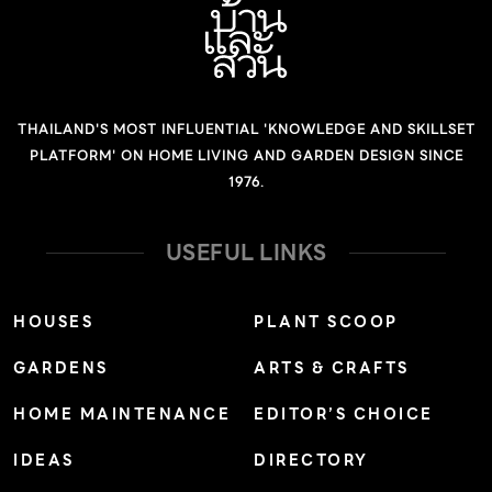
งาน มีดีไซน์เรียบง่ายเข้าได้กับทุกผนัง เน้นความปลอดภัยและ
ทนทานกว่าด้วยวัสดุคุณภาพสูงที่เป็นมิตรกับสิ่งแวดล้อม แค่
เห็นก็น่าใช้แล้ว มาดูกันว่า Siemens รุ่น DELTA Relfa มี
อะไรน่าสนใจบ้าง สวิตช์และเต้ารับไฟฟ้า Siemens ฟังก์ชัน
THAILAND'S MOST INFLUENTIAL 'KNOWLEDGE AND SKILLSET
ครบ ตอบโจทย์ทุกการใช้งาน สวิตช์และเต้ารับไฟฟ้าซีเมนส์ รุ่น
PLATFORM' ON HOME LIVING AND GARDEN DESIGN SINCE
เดลต้า เรลฟ่า รวมความหลากหลายของงานออกแบบที่ลงตัว
1976.
ทั้งความสวยงามน่าใช้และฟังก์ชันแบบครบครัน มีคุณสมบัติ
เด่น คือ ดีไซน์สวยเรียบเข้าได้กับทุกบ้านทุกสไตล์ ติดได้ทั้ง
USEFUL LINKS
แนวนอน และแนวตั้ง* (*ขึ้นอยู่กับรุ่น) มีสวิตช์หลายขนาดทั้ง
เล็ก(1M) กลาง(1.5M) ใหญ่(3M) ให้เลือกใช้งานตามความ
HOUSES
PLANT SCOOP
ถนัด เลือกเต้ารับได้หลากหลาย ตอบโจทย์ทุกครอบครัว
GARDENS
ARTS & CRAFTS
ปลอดภัยกับบ้านที่มีเด็กด้วย Shutter กันนิ้วแหย่ ถูกใจคนรุ่น
ใหม่ด้วยเต้ารับ USB 2.1 A + Type C ที่ชาร์ตอุปกรณ์ไฟฟ้า
HOME MAINTENANCE
EDITOR’S CHOICE
ได้เลย และตอบโจทย์ได้หลากหลายกว่า มีความยืดหยุ่นตาม
IDEAS
DIRECTORY
การใช้งาน […]