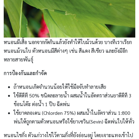
หนอนผีเสื้อ นอกจากกัดกินแล้วยังทำให้ใบม้วนด้วย บางทีเราเรียก
หนอนม้วนใบ ตัวหนอนมีสีต่างๆ เช่น สีแดง สีเขียว และยังมีอีก
หลายสายพันธุ์
การป้องกันและกำจัด
ถ้าหนอนเกิดจำนวนน้อยให้ใช้มือจับทำลายเสีย
ใช้ดีดีที 50% ชนิดละลายน้ำ ผสมน้ำในอัตตราส่วนยาดีดีที 3
ช้อนโต๊ะ ต่อน้ำ 1 ปีบ ฉีดพ่น
ใช้ยาคลอเดน (Chlorden 75%) ผสมน้ำในอัตราส่วน 1:800
พ่นให้ถูกตามตัวหนอนหรือใช้ยาเซวิน(Sevin) ฉีดพ่นใบให้ทั่ว
หนอนไชกิ่ง ตัวแก่วางไข่ไว้ตามกิ่งที่ยังอ่อนอยู่ โดยเจาะแทงเข้าไป