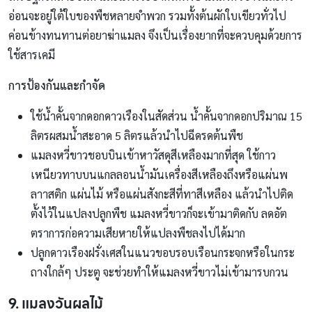
อ่อนจะอยู่ใต้ใบของพืชหลายจำพวก รวมทั้งต้นผักใบเขียวทั่วไป
ค่อนข้างทนทานต่อยาฆ่าแมลง จึงเป็นเรื่องยากที่จะควบคุมด้วยการ
ใช้สารเคมี
การป้องกันและกำจัด
ใช้น้ำคั้นจากดอกดาวเรืองในสัดส่วน น้ำคั้นจากดอกปริมาณ 15
ลิตรผสมน้ำสะอาด 5 ลิตรแล้วนำไปฉีดรดต้นพืช
แมลงหวี่ขาวชอบบินเข้าหาวัสดุสีเหลืองมากที่สุด ใช้กาว
เหนียวทาบบนแกลลอนน้ำมันเครื่องสีเหลืองถึงหรือแผ่นพ
ลาาสติก แผ่นไม้ หรือแผ่นสังกะสีที่ทาสีเหลือง แล้วนำไปติด
ตั้งไว้ในแปลงปลูกพืช แมลงหวี่ขาวก็จะเข้ามาติดกับ ลดอัต
ตราการก่อความเสียหายให้แปลงพืชลงไปได้มาก
ปลูกดาวเรืองฝรั่งเศสในแนวขอบรอบเรือนกระจกหรือในกระ
ถางใกล้ๆ ประตู จะช่วยทำให้แมลงหวี่ขาวไม่เข้ามารบกวน
9. แมลงวันผลไม้