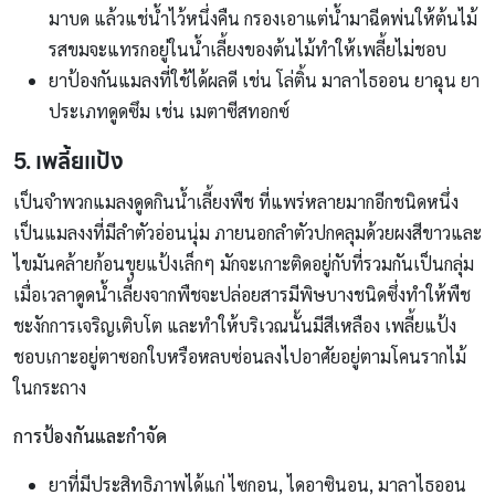
มาบด แล้วแช่น้ำไว้หนึ่งคืน กรองเอาแต่น้ำมาฉีดพ่นให้ต้นไม้
รสขมจะแทรกอยู่ในน้ำเลี้ยงของต้นไม้ทำให้เพลี้ยไม่ชอบ
ยาป้องกันแมลงที่ใช้ได้ผลดี เช่น โล่ติ้น มาลาไธออน ยาฉุน ยา
ประเภทดูดซึม เช่น เมตาซีสทอกซ์
5. เพลี้ยแป้ง
เป็นจำพวกแมลงดูดกินน้ำเลี้ยงพืช ที่แพร่หลายมากอีกชนิดหนึ่ง
เป็นแมลงงที่มีลำตัวอ่อนนุ่ม ภายนอกลำตัวปกคลุมด้วยผงสีขาวและ
ไขมันคล้ายก้อนขุยแป้งเล็กๆ มักจะเกาะติดอยู่กับที่รวมกันเป็นกลุ่ม
เมื่อเวลาดูดน้ำเลี้ยงจากพืชจะปล่อยสารมีพิษบางชนิดซึ่งทำให้พืช
ชะงักการเจริญเติบโต และทำให้บริเวณนั้นมีสีเหลือง เพลี้ยแป้ง
ชอบเกาะอยู่ตาซอกใบหรือหลบซ่อนลงไปอาศัยอยู่ตามโคนรากไม้
ในกระถาง
การป้องกันและกำจัด
ยาที่มีประสิทธิภาพได้แก่ ไซกอน, ไดอาซินอน, มาลาไธออน