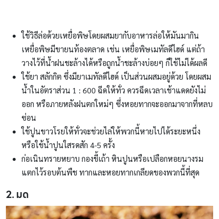
ใช้วิธีล่อด้วยเหยื่อพิษโดยผสมยากับอาหารล่อให้มันมากิน
เหยื่อพิษมีขายนท้องตลาด เช่น เหยื่อพิษเมทัลดีไฮด์ แต่ถ้า
วางไว้ที่น้ำฝนชะล้างได้หรือถูกน้ำชะล้างบ่อยๆ ก็ใช้ไม่ได้ผลดี
ใช้ยา สลักกิต ซึ่งมียาเมทัลดีไฮด์ เป็นส่วนผสมอยู่ด้วย โดยผสม
น้ำในอัตราส่วน 1 : 600 ฉีดให้ทั่ว ควรฉีดเวลาเช้าแดดยังไม่
ออก หรือภายหลังฝนตกใหม่ๆ ซึ่งหอยทากจะออกมาจากที่หลบ
ซ่อน
ใช้ปูนขาวโรยให้ทั่วจะช่วยไล่ให้พวกนี้หายไปได้ระยะหนึ่ง
หรือใช้น้ำปูนใสรดสัก 4-5 ครั้ง
ก่อเนินทรายหยาบ กองขี้เถ้า หินปูนหรือเปลือกหอยนางรม
แตกไว้รอบต้นพืช ทากและหอยทากเกลียดของพวกนี้ที่สุด
2. มด