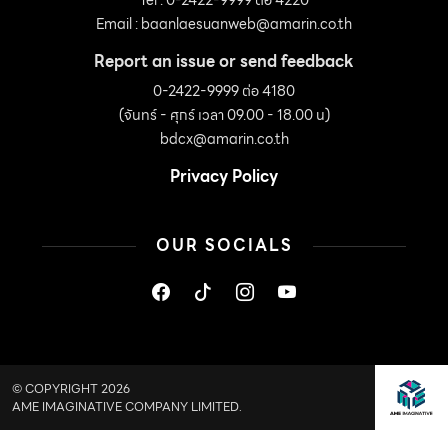
Tel : 0-2422-9999 ต่อ 4220
Email :
baanlaesuanweb@amarin.co.th
Report an issue or send feedback
0-2422-9999 ต่อ 4180
(จันทร์ - ศุกร์ เวลา 09.00 - 18.00 น)
bdcx@amarin.co.th
Privacy Policy
OUR SOCIALS
© COPYRIGHT 2026
AME IMAGINATIVE COMPANY LIMITED.