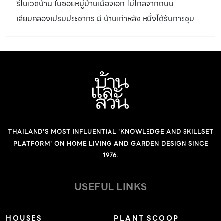
รีโนเวตบ้าน ในซอยหมู่บ้านเมืองเอก ไม่ไกลจากถนน
ทอนรายละเอียดเข้ามาผสมผสาน ผสานวัย ผสานสไตล์ บ้านโม
เลียบคลองเปรมประชากร มี บ้านเก่าหลัง หนึ่งได้รับการชุบ
เดิร์นสีขาว สองชั้นบนพื้นที่ 650 ตารางเมตรได้ออกแบบ
ชีวิตใหม่ ตัวบ้านโอบล้อมด้วยธรรมชาติ ได้อารมณ์เหมือนรี
ฟังก์ชันภายในบ้านแยกจากกันเสมือนเป็นบ้านสองหลัง แต่ยัง
สอร์ต
เชื่อมโยงกันด้วยการออกแบบทางภาษาสถาปัตยกรรมให้ผสม
ผสานความชอบของทั้งสองรุ่น ระหว่างสไตล์คลาสสิกกับมินิ
มัล โดยสถาปนิกแปลความคลาสสิกของคุณพ่อคุณแม่ด้วย
การมีแพตเทิร์นคิ้วบัว ความสมดุล และหรูหรา ส่วนความมินิ
มัลของลูกคือ บ้านสีขาว ทรงเหลี่ยมๆ ใช้ไม้สีอ่อน และตกแต่ง
ด้วยผ้าที่มีเท็กซ์เจอร์อย่างผ้าลินินที่ได้ฟีลคาเฟ่หรือร้านอาหาร
THAILAND'S MOST INFLUENTIAL 'KNOWLEDGE AND SKILLSET
ญี่ปุ่น จึงนำคาแร็กเตอร์เหล่านี้มาออกแบบองค์ประกอบ เกิด
PLATFORM' ON HOME LIVING AND GARDEN DESIGN SINCE
1976.
เป็นการย่อมุมของเฟรมสีขาวทั้งฝ้าและผนังให้ความรู้สึกสง่า
งามและเรียบง่ายไปพร้อมๆกัน ในความเรียบนิ่งของสีขาวกลับ
USEFUL LINKS
แสดงมิติของแสงเงาที่เปลี่ยนไปในแต่ละช่วงเวลาได้อย่าง
ชัดเจน หลังบ้านคือหน้าบ้าน เนื่องจากด้านตามยาวของบ้าน
หลังนี้วางขนานกับทิศตะวันออกและทิศตะวันตก ซึ่งจะปะทะ
HOUSES
PLANT SCOOP