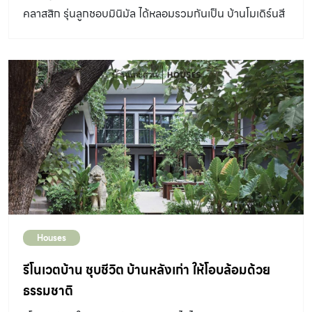
คลาสสิก รุ่นลูกชอบมินิมัล ได้หลอมรวมกันเป็น บ้านโมเดิร์นสี
ขาวทรงกล่อง ที่มีเอกลักษณ์ ผลลัพธ์การออกแบบบ้าน
ของ WARchitect โดย คุณวิน – ธาวิน หาญบุญเศรษฐ ที่ใช้
ดีไซน์มาแก้ปัญหาของที่ดินและความแตกต่างได้อย่างน่าสนใจ
จากความตั้งใจแรกเริ่มของครอบครัวที่อยากสร้างบ้านสอง
หลังสำหรับคุณพ่อคุณแม่ใกล้เกษียณที่ชื่นชอบสไตล์คลาสสิก
และอีกหลังแนวมินิมัลสำหรับลูกที่เริ่มเขาวัยทำงาน ด้วยขนาด
ที่ดินกว่า 1 ไร่ ก็น่าจะเป็นไปได้ แต่บริเวณนั้นอยู่ใกล้แนวสาย
ไฟฟ้าแรงสูง ซึ่งมีกฎหมายห้ามสร้างสิ่งปลูกสร้าง และต้องมี
เว้นระยะห่างจากแนวสายไฟ จึงทำให้เหลือที่ดินสำหรับสร้าง
บ้านไม่มากอย่างที่คิด อีกทั้งการสร้างบ้านต่างสไตล์แบบสุด
Houses
ขั้วใกล้กันไม่ใช่ทางเลือกที่ดี สถาปนิกจึงนำเสนอให้รวมบ้าน
สองหลังให้เป็นหลังเดียว และหลอมรวมสองสไตล์เข้าด้วยกัน
รีโนเวตบ้าน ชุบชีวิต บ้านหลังเก่า ให้โอบล้อมด้วย
แบบมีชั้นเชิง เป็นที่มาของ บ้านโมเดิร์นสีขาวทรงกล่อง ที่ใช้
ธรรมชาติ
รูปแบบการย่อมุมแบบคิ้วบัวของสถาปัตยกรรมคลาสสิกที่ลด