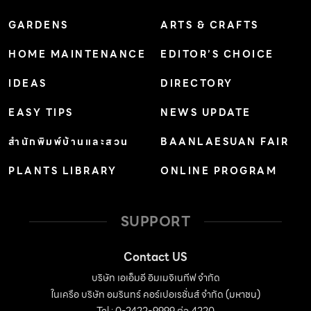
กับแสงแดดตลอดทั้งวัน โดยฝั่งทิศตะวันออกจะเป็นฝั่งที่ติด
GARDENS
ARTS & CRAFTS
ถนน สถาปนิกจึงออกแบบให้เป็นผนังทึบทั้งหมดเสมือนว่าเป็น
HOME MAINTENANCE
EDITOR’S CHOICE
หลังบ้าน ให้ความรู้สึกลึกลับคล้ายกับมิวเซียม ส่วนด้านหลัง
บ้านที่หันไปทางทิศตะวันตกจะเชื่อมต่อกับสนามหญ้าขนาด
IDEAS
DIRECTORY
ใหญ่ […]
EASY TIPS
NEWS UPDATE
สำนักพิมพ์บ้านและสวน
BAANLAESUAN FAIR
PLANTS LIBRARY
ONLINE PROGRAM
SUPPORT
Contact US
บริษัท เอเอ็มอี อิมเมจิเนทีฟ จำกัด
ในเครือ บริษัท อมรินทร์ คอร์เปอเรชั่นส์ จำกัด (มหาชน)