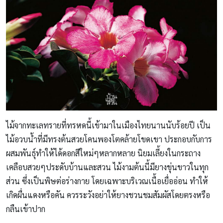
ไม้จากทะเลทรายที่ทรหดนี้เข้ามาในเมืองไทยนานนับร้อยปี เป็น
ไม้อวบน้ำที่มีทรงต้นสวยโคนพองโตคล้ายโขดเขา ประกอบกับการ
ผสมพันธุ์ทำให้ได้ดอกสีใหม่ๆหลากหลาย นิยมเลี้ยงในกระถาง
เคลือบสวยๆประดับบ้านและสวน ไม้งามต้นนี้มียางขุ่นขาวในทุก
ส่วน ซึ่งเป็นพิษต่อร่างกาย โดยเฉพาะบริเวณเนื้อเยื่ออ่อน ทำให้
เกิดผื่นแดงหรือคัน ควรระวังอย่าให้ยางชวนชมสัมผัสโดยตรงหรือ
กลืนเข้าปาก