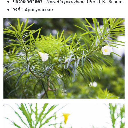
ชื่อวิทยาศาสตร์
:
Thevetia peruviana
(Pers.) K. Schum.
วงศ์ :
Apocynaceae