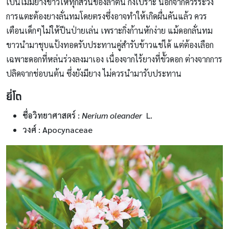
เป็นไม้มียางขาวให้ทุกส่วนของลำต้น กิ่งเปราะ นอกจากควรระวัง
การแตะต้องยางลั่นทมโดยตรงซึ่งอาจทำให้เกิดผื่นคันแล้ว ควร
เตือนเด็กๆไม่ให้ปีนป่ายเล่น เพราะกิ่งก้านหักง่าย แม้ดอกลั่นทม
ขาวนำมาชุบแป้งทอดรับประทานคู่สำรับข้าวแช่ได้ แต่ต้องเลือก
เฉพาะดอกที่หล่นร่วงลงมาเอง เนื่องจากไร้ยางที่ขั้วดอก ต่างจากการ
ปลิดจากช่อบนต้น ซึ่งยังมียาง ไม่ควรนำมารับประทาน
ยี่โถ
ชื่อวิทยาศาสตร์
:
Nerium oleander
L.
วงศ์ : Apocynaceae