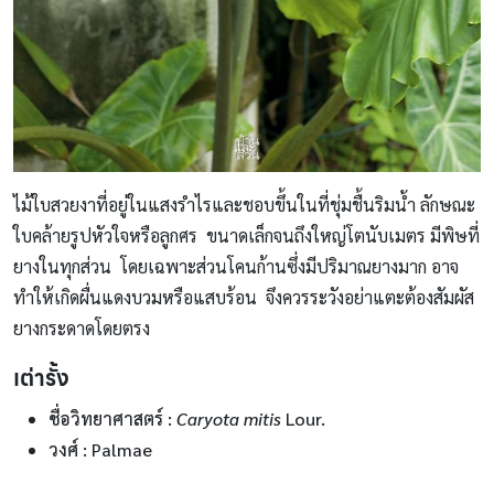
ไม้ใบสวยงาที่อยู่ในแสงรำไรและชอบขึ้นในที่ชุ่มชื้นริมน้ำ ลักษณะ
ใบคล้ายรูปหัวใจหรือลูกศร ขนาดเล็กจนถึงใหญ่โตนับเมตร มีพิษที่
ยางในทุกส่วน โดยเฉพาะส่วนโคนก้านซึ่งมีปริมาณยางมาก อาจ
ทำให้เกิดผื่นแดงบวมหรือแสบร้อน จึงควรระวังอย่าแตะต้องสัมผัส
ยางกระดาดโดยตรง
เต่ารั้ง
ชื่อวิทยาศาสตร์
:
Caryota mitis
Lour.
วงศ์ : Palmae