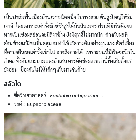
เป็นปาล์มพื้นเมืองบ้านเราชนิดหนึ่ง ใบทรงสวย ต้นสูงใหญ่ให้ร่ม
เงาดี โดยเฉพาะเต่ารั้งยักษ์ซึ่งสูงได้นับสิบเมตร ส่วนที่มีพิษคือผล
หากเป็นช่อผลอ่อนจะมีสีงาช้าง ยังมีฤทธิ์ไม่มากนัก ต่างกับผลที่
ค่อนข้างแก่มีขนขึ้นคลุม จะทำให้เกิดการคันอย่างรุนแรง สัตว์เลี้ยง
ที่คาบกลืนผลเต่ารั้งเข้าไป อาจถึงตายได้ เพราะขนที่มีพิษจะปักใน
ลำคอ ทั้งคันและบวมแดงอักเสบ ควรตัดช่อผลเหล่านี้ทิ้งเสียตั้งแต่
ยังอ่อน ป้องกันไม่ให้เด็กๆเก็บมาเล่นด้วย
สลัดได
ชื่อวิทยาศาสตร์
:
Euphobia antiquorum
L.
วงศ์ : Euphorbiaceae