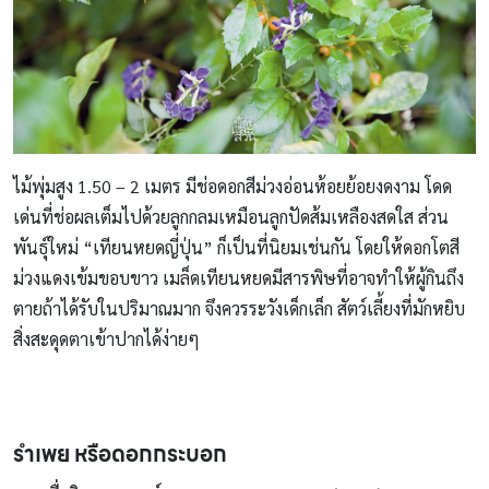
ไม้พุ่มสูง 1.50 – 2 เมตร มีช่อดอกสีม่วงอ่อนห้อยย้อยงดงาม โดด
เด่นที่ช่อผลเต็มไปด้วยลูกกลมเหมือนลูกปัดส้มเหลืองสดใส ส่วน
พันธุ์ใหม่ “เทียนหยดญี่ปุ่น” ก็เป็นที่นิยมเช่นกัน โดยให้ดอกโตสี
ม่วงแดงเข้มขอบขาว เมล็ดเทียนหยดมีสารพิษที่อาจทำให้ผู้กินถึง
ตายถ้าได้รับในปริมาณมาก จึงควรระวังเด็กเล็ก สัตว์เลี้ยงที่มักหยิบ
สิ่งสะดุดตาเข้าปากได้ง่ายๆ
รำเพย หรือดอกกระบอก