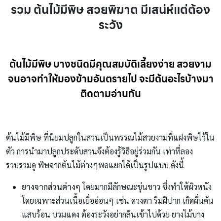
รวม ต้นไม้มีพิษ สวยพิฆาต มีเสน่ห์แต่ต้อง
ระวัง
ต้นไม้มีพิษ บางชนิดมีคุณสมบัติเลี้ยงง่าย สวยงาม
จนอาจทำให้มองข้ามอันตรายไป จะมีต้นอะไรบ้างมา
ติดตามอ่านกัน
ต้นไม้มีพิษ ที่นิยมปลูกในสวนเป็นพรรณไม้สวยงามที่แฝงพิษไว้ใน
ตัว การนำมาปลูกประดับสวนจึงต้องรู้วิธีอยู่ร่วมกัน เท่าที่ลอง
รวบรวมดู พิษจากต้นไม้ต่างๆพอแยกได้เป็นรูปแบบ ดังนี้
ยางจากส่วนต่างๆ
โดยมากมีลักษณะขุ่นขาว ซึ่งทำให้ผิวหนัง
โดยเฉพาะส่วนเนื้อเยื่ออ่อนๆ เช่น ดวงตา ริมฝีปาก เกิดผื่นคัน
แสบร้อน บวมแดง ต้องระวังอย่ากลืนเข้าไปด้วย ยางไม้บาง