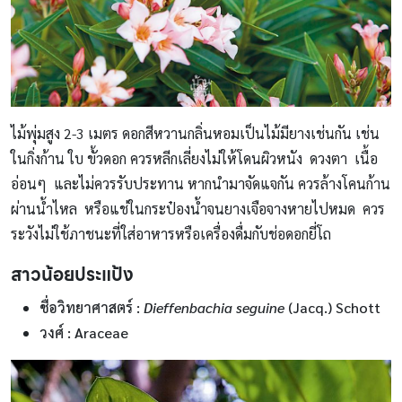
ไม้พุ่มสูง 2-3 เมตร ดอกสีหวานกลิ่นหอมเป็นไม้มียางเช่นกัน เช่น
ในกิ่งก้าน ใบ ขั้วดอก ควรหลีกเลี่ยงไม่ให้โดนผิวหนัง ดวงตา เนื้อ
อ่อนๆ และไม่ควรรับประทาน หากนำมาจัดแจกัน ควรล้างโคนก้าน
ผ่านน้ำไหล หรือแช่ในกระป๋องน้ำจนยางเจือจางหายไปหมด ควร
ระวังไม่ใช้ภาชนะที่ใส่อาหารหรือเครื่องดื่มกับช่อดอกยี่โถ
สาวน้อยประแป้ง
ชื่อวิทยาศาสตร์ :
Dieffenbachia seguine
(Jacq.) Schott
วงศ์ : Araceae