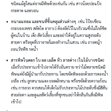
ชนิดแม้ดูใสแต่อาจมีพิษด้วยเช่นกัน เช่น สาวน้อยปะแป้ง
กระดาด และบอน
หนามแหลม และขนที่ขึ้นคลุมส่วนต่างๆ
เช่น โป๊ยเซียน
กระบองเพชร สลัดได อากาเว่ ต้องจัดไว้ในบริเวณซึ่งไม่ใกล้ชิด
ผู้คนในบ้าน เด็ก สัตว์เลี้ยง และอย่าให้อยู่ในความสูงระดับ
สายตา หรือจุดที่เราอาจก้มลงทำงานในสวน เช่น ถางหญ้า
ถอนวัชพืช รดน้ำ
สารพิษในดอก ใบ ผล เมล็ด หัว ลายด่าง (ในไม้บางชนิด)
เมื่อรับประทานเข้าไปอาจได้รับอันตราย ทว่าไม้หลายชนิดมี
พิษแต่ยังมีผู้นำมารับประทาน โดยขจัดพิษออกด้วยการดองน้ำ
เกลือ เช่น ลูกหนามแดง ยอดผักหนาม หรือขจัดด้วยความร้อน
เช่น การลวก ควรสอนให้เด็กไม่รับประทานไม้ประดับซึ่งมีสีสัน
สวยล่อตา และดูแลสัตว์เลี้ยงที่ซุกซนอย่าให้กลืนกินสิ่งมีพิษ
เข้าไป