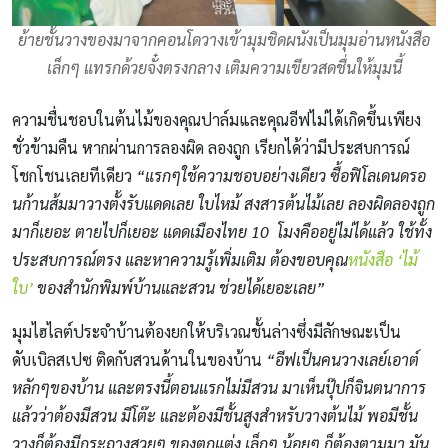
ย้ายชั้นวางของมาจากคอนโดวางเข้ามุมชิดผนังเป็นมุมอ่านหนังสือ
เล็กๆ แทรกด้วยจั๋งตรงกลาง เติมความเขียวสดชื่นให้มุมนี้
ความชื่นชอบในต้นไม้ของคุณปาล์มและคุณอีฟไม่ได้เกิดขึ้นเพียง
ชั่วข้ามคืน หากผ่านการลองผิด ลองถูก เรียกได้ว่ามีประสบการณ์
โชกโชนเลยทีเดียว
“แรกๆใช้ความชอบอย่างเดียว ซื้อฟิโลเดนดรอ
นก้านส้มมาวางตั้งรับแดดเลย ใบไหม้ สงสารต้นไม้เลย ลองผิดลองถูก
มาก็เยอะ ตายไปก็เยอะ แดดเมืองไทย 10 โมงคืออยู่ไม่ได้แล้ว ใช้ทั้ง
ประสบการณ์ตรง และหาความรู้เพิ่มเติม ต้องขอบคุณ
หนังสือ ‘ไม้
ใบ’
ของสำนักพิมพ์บ้านและสวน ช่วยได้เยอะเลย”
มุมไฮไลต์ประจำบ้านต้องยกให้บริเวณชั้นล่างซึ่งมีลักษณะเป็น
ดับเบิลสเปซ ติดกับสวนด้านในของบ้าน
“อีฟเป็นคนวางเลย์เอาต์
หลักๆของบ้าน และตรงนี้ตอนแรกไม่มีสวน มาเห็นปุ๊ปก็จินตนาการ
แล้วว่าต้องมีสวน มีโต๊ะ และต้องมีชั้นสูงสำหรับวางต้นไม้ พอมีชั้น
วางก็ต้องมีกระถางสวยๆ ของตกแต่ง เล็กๆ น้อยๆ ก็ต้องตามมา มัน