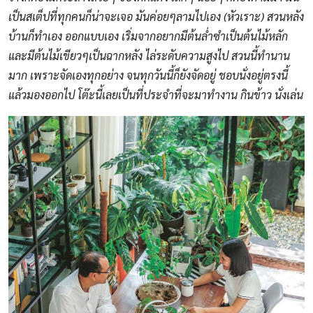
เป็นสเต็ปที่ทุกคนก็น่าจะเจอ มันค่อยๆลามไปเอง (หัวเราะ) สวนหลัง
บ้านก็ทำเอง ออกแบบเอง เริ่มจากอยากมีต้นล่ำซำเป็นต้นไม้หลัก
และมีต้นไม้เขียวๆเป็นฉากหลัง ไล่ระดับความสูงไป สวนนี้ทำนาน
มาก เพราะจัดเองทุกอย่าง จนทุกวันนี้ก็ยังจัดอยู่ ชอบนั่งอยู่ตรงนี้
แล้วมองออกไป โต๊ะนี้เลยเป็นที่ประจำที่จะมาทำงาน กินข้าว นั่งเล่น