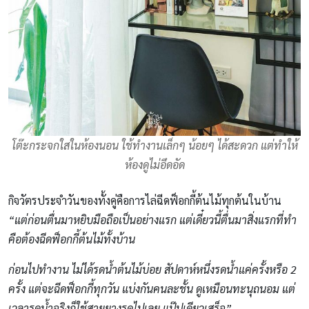
โต๊ะกระจกใสในห้องนอน ใช้ทำงานเล็กๆ น้อยๆ ได้สะดวก แต่ทำให้
ห้องดูไม่อึดอัด
กิจวัตรประจำวันของทั้งคู่คือการไล่ฉีดฟ็อกกี้ต้นไม้ทุกต้นในบ้าน
“แต่ก่อนตื่นมาหยิบมือถือเป็นอย่างแรก แต่เดี๋ยวนี้ตื่นมาสิ่งแรกที่ทำ
คือต้องฉีดฟ็อกกี้ต้นไม้ทั้งบ้าน
ก่อนไปทำงาน ไม่ได้รดน้ำต้นไม้บ่อย สัปดาห์หนึ่งรดน้ำแค่ครั้งหรือ 2
ครั้ง แต่จะฉีดฟ็อกกี้ทุกวัน แบ่งกันคนละชั้น ดูเหมือนทะนุถนอม แต่
เวลารดน้ำจริงก็ใช้สายยางรดไปเลย แป๊ปเดียวเสร็จ”