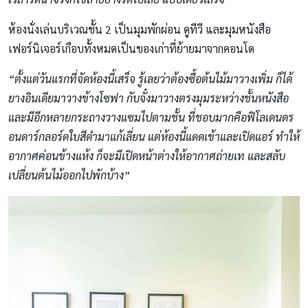
ห้องนั่งเล่นบริเวณชั้น 2 เป็นมุมพักผ่อน ดูทีวี และมุมหนังสือ
เฟอร์นิเจอร์เกือบทั้งหมดเป็นของเก่าที่ย้ายมาจากคอนโด
“ตั้งแต่วันแรกที่จัดห้องนี้เสร็จ รู้เลยว่าต้องซื้อต้นไม้มาวางเพิ่ม ก็ได้
ยางอินเดียมาวางข้างโซฟา กับจั๋งมาวางตรงมุมระหว่างชั้นหนังสือ
และมีอีกหลายกระถางวางแซมไปตามชั้น ที่ชอบมากคือฟิโลเดนดร
อนดาร์กลอร์ดใบสีดำมาแก้เลี่ยน แต่ห้องนี้แดดเข้าและเปิดแอร์ ทำให้
อากาศค่อนข้างแห้ง ก็จะมีเปิดหน้าต่างให้อากาศถ่ายเท และสลับ
เปลี่ยนต้นไม้ออกไปพักบ้าง”