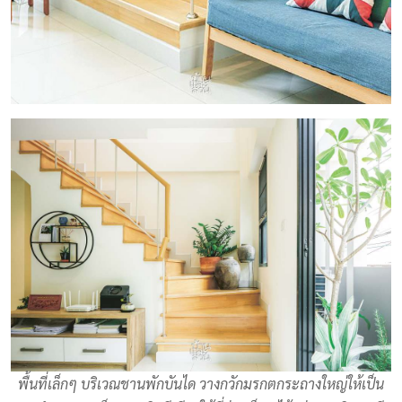
พื้นที่เล็กๆ บริเวณชานพักบันได วางกวักมรกตกระถางใหญ่ให้เป็น