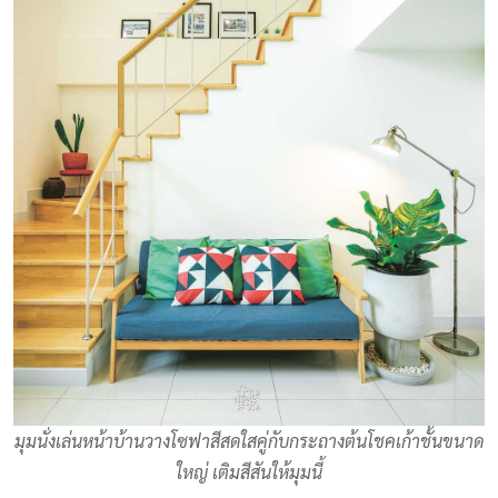
มุมนั่งเล่นหน้าบ้านวางโซฟาสีสดใสคู่กับกระถางต้นโชคเก้าชั้นขนาด
ใหญ่ เติมสีสันให้มุมนี้