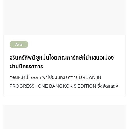
Arts
จรินทร์ทิพย์ ชูหมื่นไวย ภัณฑารักษ์ที่นำเสนอเมือง
ผ่านนิทรรศการ
ก่อนหน้านี้ room พาไปชมนิทรรศการ URBAN IN
PROGRESS : ONE BANGKOK’S EDITION ซึ่งจัดแสดง
ที่ The Prelude One Bangkok กันมาแล้ว ทั้งส่วนของ
นิทรรศการและแนวคิดเบื้องหลังของนักสร้างสรรค์ทั้ง 3 ท่าน
แต่ยังมีอีกหนึ่งเบื้องหลังก่อนจะมาเป็นนิทรรศการครั้งนี้ นั่น
คือผู้ทำหน้าที่คัดเลือกผลงานมารวมไว้ในที่เดียวอย่าง “ภัณฑา