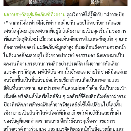
#จากเศษวัสดุสู่ผลิตภัณฑ์ที่งดงาม
คุณวิภาวดีได้รู้จักกับ “ฝากระป๋อ
ง” จากหนึ่งในช่างฝีมือที่ทำงานด้วยกัน และได้พบกับการคัดแยก
เศษวัสดุโดยกลุ่มเทศบาลที่อยู่ใกล้เคียง กลายเป็นจุดเริ่มต้นของการ
พัฒนาวัตถุดิบใหม่ เมื่อเธอมองเห็นศักยภาพในเศษวัสดุเล็ก ๆ และ
ต้องการต่อยอดเป็นผลิตภัณฑ์มูลค่าสูง อันสะท้อนถึงความตระหนัก
ในสิ่งแวดล้อมควบคู่ไปด้วยจากฝากระป๋องธรรมดา จึงกลายมาเป็น
ผลงานที่ผ่านกระบวนการผลิตอย่างประณีต เริ่มจากการคัดเลือก
และจัดการวัสดุอย่างพิถีพิถัน จากนั้นจึงจะแจกจ่ายให้ช่างฝีมือแต่ละ
คนร้อยขึ้นเป็นชิ้นส่วนย่อยด้วยเชือกถักจนเกิดเป็นลวดลายและ
สีสันที่หลากหลาย และประกอบชิ้นส่วนย่อยเข้าด้วยกันเป็นกระเป๋า
เข็มขัด หรือสินค้าไลฟ์สไตล์อื่น ๆ ผลลัพธ์ก็คือผลิตภัณฑ์จากฝากระ
ป๋องที่พลิกภาพลักษณ์สินค้าจากวัสดุเหลือใช้ให้เปลี่ยนไปโดยสิ้น
เชิง กลายเป็นสินค้าไลฟ์สไตล์ที่มีเอกลักษณ์ ด้วยสีสันและพื้นผิว
ของวัสดุที่แตกต่างหลากหลาย อีกทั้งยังบรรจุเรื่องราวของการ
สร้างสรรค์ การร่วมแรง และแนวคิดที่ตระหนักในสิ่งแวดล้อมและ