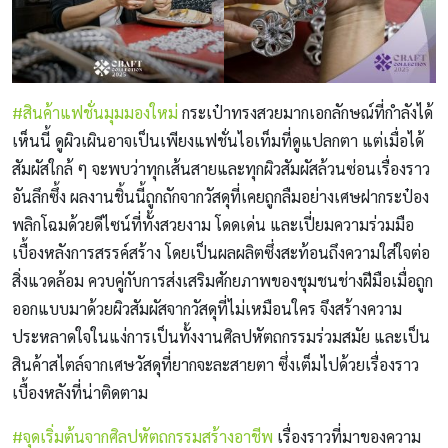
#สินค้าแฟชั่นมุมมองใหม่
กระเป๋าทรงสวยมากเอกลักษณ์ที่กำลังได้
เห็นนี้ ดูผิวเผินอาจเป็นเพียงแฟชั่นไอเท็มที่ดูแปลกตา แต่เมื่อได้
สัมผัสใกล้ ๆ จะพบว่าทุกเส้นสายและทุกผิวสัมผัสล้วนซ่อนเรื่องราว
อันลึกซึ้ง ผลงานชิ้นนี้ถูกถักจากวัสดุที่เคยถูกลืมอย่างเศษฝากระป๋อง
พลิกโฉมด้วยดีไซน์ที่ทั้งสวยงาม โดดเด่น และเปี่ยมความร่วมมือ
เบื้องหลังการสรรค์สร้าง โดยเป็นผลผลิตซึ่งสะท้อนถึงความใส่ใจต่อ
สิ่งแวดล้อม ควบคู่กับการส่งเสริมศักยภาพของชุมชนช่างฝีมือเมื่อถูก
ออกแบบมาด้วยผิวสัมผัสจากวัสดุที่ไม่เหมือนใคร จึงสร้างความ
ประหลาดใจในแง่การเป็นทั้งงานศิลปหัตถกรรมร่วมสมัย และเป็น
สินค้าสไตล์จากเศษวัสดุที่ยากจะละสายตา ซึ่งเต็มไปด้วยเรื่องราว
เบื้องหลังที่น่าติดตาม
#จุดเริ่มต้นจากศิลปหัตถกรรมสร้างอาชีพ
เรื่องราวที่มาของความ