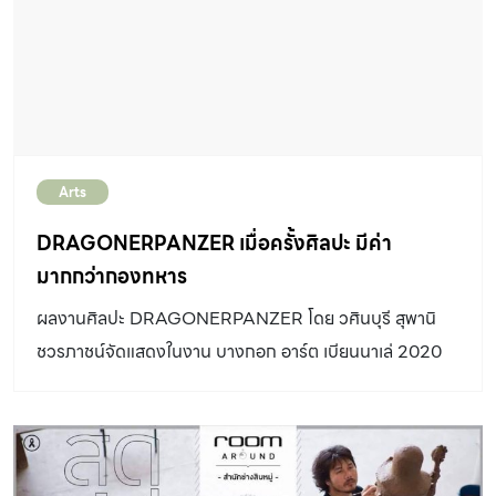
รักษ์” คุณจรินทร์ทิพย์ ชูหมื่นไวย หัวหน้าภัณฑารักษ์และผู้
บริหารฝ่ายศิลปะและวัฒนธรรมโครงการ วัน แบ็งค็อก เธอคือ
ผู้รับหน้าที่ดูแลภาพรวมของงาน รวมไปถึงคัดเลือกผลงาน
จากนักสร้างสรรค์ที่มีแนวคิดโดดเด่นน่าสนใจ สอดคล้องกับ
แนวทางของโครงการ วัน แบงค็อก เช่นเดียวกับการจัดแสดง
นิทรรศการครั้งนี้ ลองมาฟังแนวคิดในฐานะภัณฑารักษ์ กับ
Arts
ความเห็นที่ว่า ศิลปะมีส่วนช่วยส่งเสริมเมืองให้น่าอยู่ได้อย่างไร
พร้อมกัน มากกว่าสุนทรี แต่คือข้อความไปยังผู้คน “ภาพรวม
DRAGONERPANZER เมื่อครั้งศิลปะ มีค่า
ของฝ่ายศิลปะและวัฒนธรรมมีหน้าที่เชิงกายภาพง่าย ๆ คือ
มากกว่ากองทหาร
เราจะทำงานศิลปะเพื่อที่จะสร้างความสวยงามตกแต่งพื้นที่
ผลงานศิลปะ DRAGONERPANZER โดย วศินบุรี สุพานิ
ของโครงการวัน แบงค็อก แต่ที่ยิ่งไปกว่านั้นคือศิลปะเป็น
ชวรภาชน์จัดแสดงในงาน บางกอก อาร์ต เบียนนาเล่ 2020
เครื่องมือสำคัญในการสื่อสารข้อความต่าง ๆ โดยเฉพาะอย่าง
ณ BACCข้อมูลเพิ่มเติม : bkkartbiennale.com หากจะ
ยิ่งศิลปะจะพูดถึงประเด็นสำคัญ ๆ ของสังคมได้ หรือพูดวิสัย
มองหาผลงานศิลปะที่น่าสนใจในงาน BAB 2020 หรือ
ทัศน์และแนวคิดต่าง ๆ ได้มากมาย “โดยประเด็นที่พวกเราทุก
Bangkok Art Biennale 2020 ก็คงจะต้องบอกว่ามี
คนให้ความสนใจ คือ เรื่องของพื้นที่ เรื่องของย่าน เรื่องของ
มากมายดารดาษ แต่ถ้าจะมองหาผลงานศิลปะที่น่าจะเปรียบ