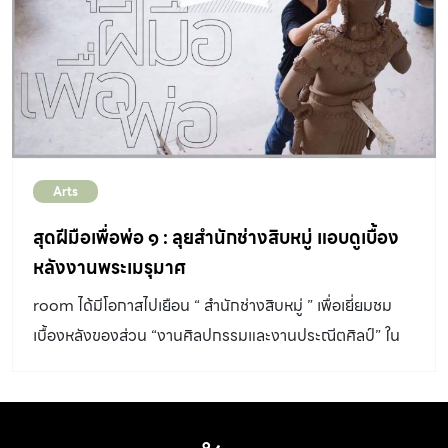
เมือง […]
เปรยและเข้ากับสถานการณ์บ้านเมืองในช่วงนี้ของไทยได้อย่าง
ดี (แบบที่ไม่ได้ตั้งใจให้จังหวะการแสดงงานมาประจวบเหมาะ
กันเช่นนี้) ก็คงต้องยกให้ผลงานที่มีชื่อเรียกว่า
DRAGONERPANZER โดย วศินบุรี สุพานิชวรภาชน์ กับ
รถถังเซรามิกที่กล่าวถึงเหตุการณ์หนึ่งในประวัติศาสตร์ที่
ศิลปะเคยมีค่ามากกว่ากองทหารม้ากว่า 600 นาย! ผลงาน
Arts
ประติมากรรมเซรามิก DRAGONERPANZER (โดย วศินบุรี
สุพานิชวรภาชน์) ชุดนี้ เกิดจากความรู้สึกประทับใจการใช้
สุดฝีมือเพื่อพ่อ ๑ : ลุยสำนักช่างสิบหมู่ แอบดูเบื้อง
เครื่องลายครามของจีนจากราชวงศ์หมิงและชิงแลกกองทหาร
หลังงานพระเมรุมาศ
ม้า วศินบุรีจึงสร้างรถถังจากเซรามิกเพื่อเป็นสัญลักษณ์ของ
room ได้มีโอกาสไปเยือน “ สำนักช่างสิบหมู่ ” เพื่อเยี่ยมชม
การแลกเปลี่ยนมูลค่าและเงินตรา ในขณะที่แจกันมังกร
เบื้องหลังของส่วน “งานศิลปกรรมและงานประณีตศิลป์” ใน
สีน้ำเงินขาวถูกเรียกว่ามูลค่าทางการเงิน รถถังเซรามิกจะเป็น
พระราชพิธีถวายพระเพลิงพระบรมศพพระบาทสมเด็จพระปร
ของสะสมล้ำค่า ในขณะที่รถถังทหารจะกลายเป็นขยะโลหะที่จะ
มินทรมหาภูมิพลอดุลยเดช
ถูกขายเป็นเศษเหล็ก “ครั้งแรกที่ได้อ่านเรื่องราวที่เกิดขึ้นใน
คริสต์ศตวรรษที่ 18 จากหนังสือ กระเบื้องถ้วย กะลาแตก ของ