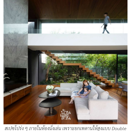
สเปซโปร่ง ๆ ภายในห้องนั่งเล่น เพราะยกเพดานให้สูงแบบ Double