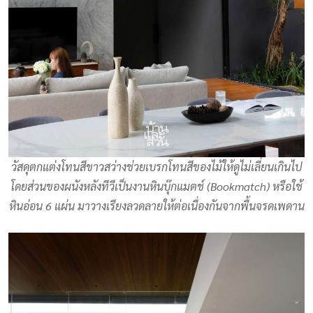
วัสดุตกแต่งโทนสีขาวสว่างช่วยเบรกโทนสีของไม้ให้ดูไม่เลี่ยนเกินไป
โดยส่วนของผนังหลังทีวีเป็นงานหินบุ๊กแมตช์ (Bookmatch) หรือใช้
หินอ่อน 6 แผ่น มาวางเรียงลวดลายให้ต่อเนื่องกันจากพื้นจรดเพดาน