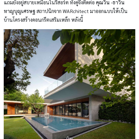
แถมยังอยู่สบายเหมือนในรีสอร์ต ทั้งคู่จึงติดต่อ
คุณวิน -ธาวิน
หาญบุญเศรษฐ
สถาปนิกจาก WARchitect มาออกแบบให้เป็น
บ้านโครงสร้างคอนกรีตเสริมเหล็ก หลังนี้