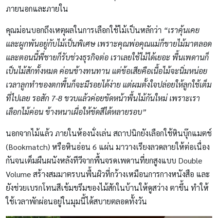
ภายนอกและภายใน
คุณม่อนบอกถึงเหตุผลในการเลือกใช้ไม้เป็นหลักว่า
“เราคุ้นเคย
และผูกพันอยู่กับไม้เป็นพิเศษ เพราะคุณพ่อคุณแม่ก็ขายไม้มาตลอด
และตอนนี้พี่ชายก็รับช่วงธุรกิจต่อ เราเลยใช้ไม้ได้เยอะ พื้นเพดานก็
เป็นไม้สักทั้งหมด ค่อนข้างทนทาน แต่ข้อเสียคือเนื้อไม้จะนิ่มหน่อย
เวลาลูกทำของตกพื้นก็จะมีรอยได้ง่าย แต่ผมตั้งใจปล่อยให้ลูกใช้เต็ม
ที่ไปเลย รอสัก 7-8 ขวบแล้วค่อยขัดหน้าพื้นไม้กันใหม่ เพราะเรา
เลือกไม้ค่อน ข้างหนาเผื่อให้ขัดสีได้หลายรอบ”
นอกจากไม้แล้ว ภายในห้องนั่งเล่น สถาปนิกยังเลือกใช้หินบุ๊กแมตช์
(Bookmatch) หรือหินอ่อน 6 แผ่น มาวางเรียงลวดลายให้ต่อเนื่อง
กันจนเต็มผืนผนังหลังทีวีจากพื้นจรดเพดานที่ยกสูงแบบ Double
Volume สร้างสมมาตรบนพื้นผิวที่กว้างเหมือนการกางหนังสือ และ
ยังช่วยเบรกโทนสีเข้มขรึมของไม้สักในบ้านให้ดูสว่าง ตาขึ้น ทำให้
ใช้เวลาพักผ่อนอยู่ในมุมนี้ได้สบายตลอดทั้งวัน