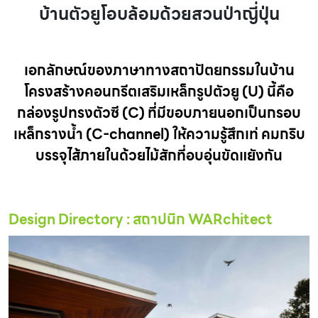
บ้านตัวยูโอบล้อมด้วยสวนป่าญี่ปุ่น
เอกลักษณ์ของภาษาทางสถาปัตยกรรมในบ้าน
โครงสร้างคอนกรีตเสริมเหล็กรูปตัวยู (U) นี้คือ
กล่องรูปทรงตัวซี (C) ที่มีขอบภายนอกเป็นกรอบ
เหล็กรางน้ำ (C-channel) ให้ความรู้สึกเท่ คมกริบ
บรรจุไส้ภายในด้วยไม้สักที่อบอุ่นขัดแยังกัน
Design Directory : สถาปนิก WARchitect