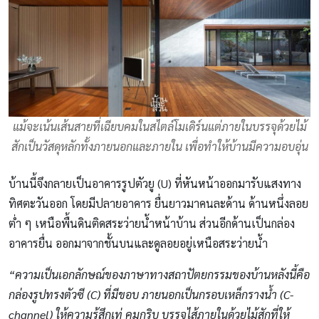
แม้จะเน้นเส้นสายที่เฉียบคมในสไตล์โมเดิร์นแต่ภายในบรรจุด้วยไม้
สักเป็นวัสดุหลักทั้งภายนอกและภายใน เพื่อทำให้บ้านมีความอบอุ่น
บ้านนี้จึงกลายเป็นอาคารรูปตัวยู (U) ที่หันหน้าออกมารับแสงทาง
ทิศตะวันออก โดยมีปลายอาคาร ยื่นยาวมาคนละด้าน ด้านหนึ่งลอย
ต่ำ ๆ เหนือพื้นดินติดสระว่ายน้ำหน้าบ้าน ส่วนอีกด้านเป็นกล่อง
อาคารยื่น ออกมาจากชั้นบนและดูลอยอยู่เหนือสระว่ายน้ำ
“ความเป็นเอกลักษณ์ของภาษาทางสถาปัตยกรรมของบ้านหลังนี้คือ
กล่องรูปทรงตัวซี (C) ที่มีขอบ ภายนอกเป็นกรอบเหล็กรางน้ำ (C-
channel) ให้ความรู้สึกเท่ คมกริบ บรรจุไส้ภายในด้วยไม้สักที่ให้