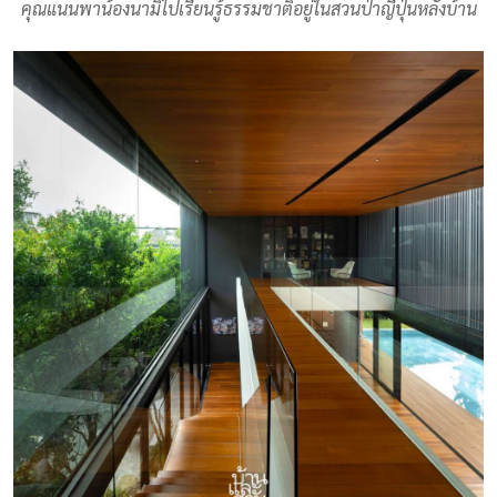
คุณแนนพาน้องนามิไปเรียนรู้ธรรมชาติอยู่ในสวนป่าญี่ปุ่นหลังบ้าน