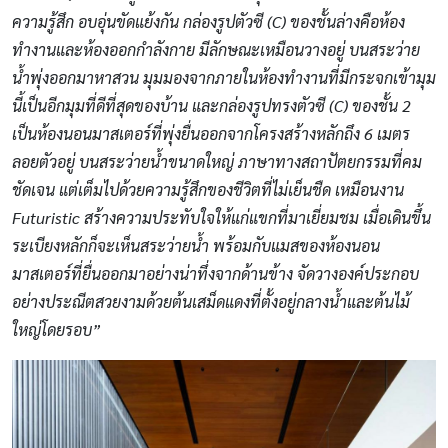
ความรู้สึก อบอุ่นขัดแย้งกัน กล่องรูปตัวซี (C) ของชั้นล่างคือห้อง
ทำงานและห้องออกกำลังกาย มีลักษณะเหมือนวางอยู่ บนสระว่าย
น้ำพุ่งออกมาหาสวน มุมมองจากภายในห้องทำงานที่มีกระจกเข้ามุม
นี้เป็นอีกมุมที่ดีที่สุดของบ้าน และกล่องรูปทรงตัวซี (C) ของชั้น 2
เป็นห้องนอนมาสเตอร์ที่พุ่งยื่นออกจากโครงสร้างหลักถึง 6 เมตร
ลอยตัวอยู่ บนสระว่ายน้ำขนาดใหญ่ ภาษาทางสถาปัตยกรรมที่คม
ชัดเจน แต่เต็มไปด้วยความรู้สึกของชีวิตที่ไม่เย็นชืด เหมือนงาน
Futuristic สร้างความประทับใจให้แก่แขกที่มาเยี่ยมชม เมื่อเดินขึ้น
ระเบียงหลักก็จะเห็นสระว่ายน้ำ พร้อมกับแมสของห้องนอน
มาสเตอร์ที่ยื่นออกมาอย่างน่าทึ่งจากด้านข้าง จัดวางองค์ประกอบ
อย่างประณีตสวยงามด้วยต้นเสม็ดแดงที่ตั้งอยู่กลางน้ำและต้นไม้
ใหญ่โดยรอบ”