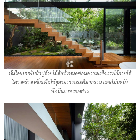
บันไดแบบพับผ้าปูด้วยไม้สักทั้งหมดซ่อนความแข็งแรงไว้ภายใต้
โครงสร้างเหล็กเพื่อให้ดูสวยราวประติมากรรม และไม่บดบัง
ทัศนียภาพของสวน