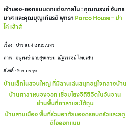
เจ้าของ-ออกแบบตกแต่งภายใน : คุณณรงค์ จันทร
มาศ และคุณบุญเกียรติ พุทธา
Parco House – ปา
โค่ เฮ้าส์
เรื่อง : ปาราเมศ เมนะเนตร
ภาพ : อนุพงษ์ ฉายสุขเกษม, ณัฐวรรธน์ ไทยเสน
สไตล์ : Suntreeya
บ้านเล็กในสวนใหญ่ ที่มีลานเล่นสนุกอยู่ใจกลางบ้าน
บ้านศาลาหนองจอก เชื่อมโยงวิถีชีวิตในวันวาน
ผ่านพื้นที่ศาลาและใต้ถุน
บ้านสาบเมือง พื้นที่ร่วมอาศัยของครอบครัวและสตู
ดิโอออกแบบ