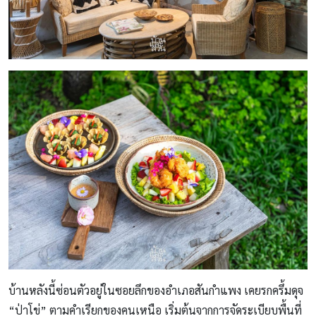
บ้านหลังนี้ซ่อนตัวอยู่ในซอยลึกของอำเภอสันกำแพง เคยรกครึ้มดุจ
“ป่าโข่” ตามคำเรียกของคนเหนือ เริ่มต้นจากการจัดระเบียบพื้นที่