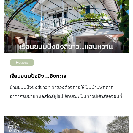
Houses
เรือนขนมปังขิง…อิงทะเล
บ้านขนมปังขิงสีขาวที่เจ้าของต้องการให้เป็นบ้านพักตาก
อากาศริมชายทะเลสไตล์ยุโรป ลักษณะเป็นทาวน์เฮ้าส์สองชั้นที่
ตั้งอยู่ริมทะเลบางปู ภายในเน้นตกแต่งในสไตล์คลาสสิกอ่อน
หวาน ให้ความรู้สึกอบอุ่นน่าพักผ่อน ตกแต่ง : บริษัทแฟนตา
เซีย วิลล่า จำกัด โดยคุณอรมัทน์ เธียรปรีชา โทรศัพท์ 08-
1694-2156 / เจ้าของ : คุณกาลติกา-คุณทวีชัย ชวาลภา