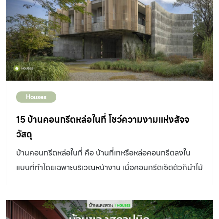
ฤทธิ์ บ้านขนมปังขิง ความฝันของหลายๆครอบครัวคือการได้
มีบ้านตากอากาศหลังเล็กๆอยู่ริมทะเล นอนฟังเสียงซัดสาด
เข้าหาฝั่งกันเพลินๆ พร้อมสูดโอโซนริมให้เต็มปอดในวันพัก
ผ่อนของครอบครัว เหล่านี้เป็นแรงบันดาลใจให้ครอบครัวของ
คุณกาลติกา – คุณทวีชัย ชวาลภาฤทธิ์ เลือกมองหาทำเลริม
ทะเลบางปูซึ่งอยู่ไม่ไกลจากเมืองมากนัก ทั้งนี้ก็เพื่อให้สามารถ
Houses
เดินทางมาพักผ่อนได้สะดวกและประหยัดเวลาเดินทาง “แม้
ทะเลบางปูจะไม่ได้มีหาดทรายสวยๆ แต่เราก็ชอบเพราะเดิน
15 บ้านคอนกรีตหล่อในที่ โชว์ความงามแห่งสัจจ
ทางสะดวก อีกทั้งยังได้วิวติดทะเลด้วย เดิมบ้านหลังนี้เป็น
วัสดุ
ทาวน์เฮ้าส์สองชั้น เหมือนหมู่บ้านทั่วไป แต่ต้องการสร้าง
บ้านคอนกรีตหล่อในที่ คือ บ้านที่เทหรือหล่อคอนกรีตลงใน
บรรยากาศให้ดูเหมือนบ้านพักตากอากาศริมชายทะเลสไตล์
แบบที่ทำโดยเฉพาะบริเวณหน้างาน เมื่อคอนกรีตเซ็ตตัวก็นำไม้
ยุโรป จึงเลือกตกแต่งบ้านเป็นเรือนทรงขนมปังขิง ซึ่งเราโชค
แบบออก และโชว์ผิวตามธรรมชาติ
ดีที่ได้รู้จักกับ คุณอรมัทน์ เธียรปรีชา ดีไซเนอร์ที่เราเห็นผล
งานออกแบบบ้านสไตล์ยุโรป ในโครงการแฟนตาเซียววิลล่า
เราจึงติดต่อใหมาเติมแต่งบ้านทาวน์เฮ้าส์ริมทะเลหลังนี้ให้