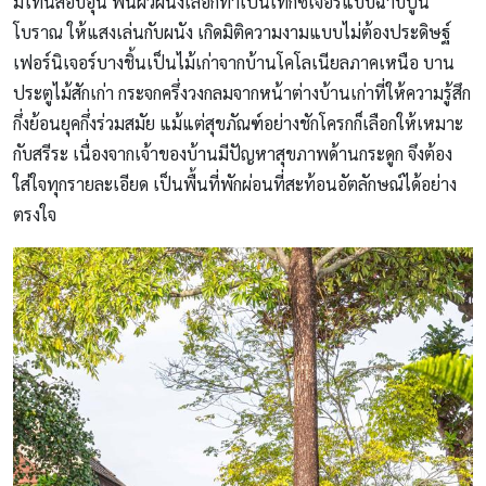
มีโทนสีอบอุ่น พื้นผิวผนังเลือกทำเป็นเท็กซ์เจอร์แบบฉาบปูน
โบราณ ให้แสงเล่นกับผนัง เกิดมิติความงามแบบไม่ต้องประดิษฐ์
เฟอร์นิเจอร์บางชิ้นเป็นไม้เก่าจากบ้านโคโลเนียลภาคเหนือ บาน
ประตูไม้สักเก่า กระจกครึ่งวงกลมจากหน้าต่างบ้านเก่าที่ให้ความรู้สึก
กึ่งย้อนยุคกึ่งร่วมสมัย แม้แต่สุขภัณฑ์อย่างชักโครกก็เลือกให้เหมาะ
กับสรีระ เนื่องจากเจ้าของบ้านมีปัญหาสุขภาพด้านกระดูก จึงต้อง
ใส่ใจทุกรายละเอียด เป็นพื้นที่พักผ่อนที่สะท้อนอัตลักษณ์ได้อย่าง
ตรงใจ