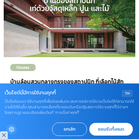
กลายเป็นบ้านพักตากอากาศในฝันของครอบครัว” บ้าน
ขนมปังขิง หลังนี้ตั้งอยู่บนพื้นที่ 100 ตารางวา ห้องหัวมุมอยู่
ริมสุด ด้านข้างติดป่าชายเลนจึงเงียบสงบและเป็นส่วนตัว อีก
ทั้งยังได้พื้นที่สวน มากกว่าบ้านหลังอื่นๆ ด้านหน้าออกแบบ
ให้เป็นสวนสไตล์คันทรี โดยตั้งใจให้มีอารมณ์เหมือนสวน
ดอกไม้ในธรรมชาติตามแบบสวนสไตล์ยุโรป ซึ่งมักนิยมปลูก
ไม้ดอกรวมๆ กันแบบไม่เป็นระเบียบนัก เพื่อให้เกิดองค์
Houses
ประกอบของดอกไม้สีสันต่างๆ ผสมผสานกัน นอกจากนี้ยังได
บ้านล้อมสวนกลางกรุงของสถาปนิก ที่เลือกไม้สัก
เพิ่มศาลาไม้สีขาวโปร่งกลางสวนไว้นั่งเล่นชมวิวทะเลแบบเต็ม
ถูกด้วงกินจนพรุนมาใช้สร้างบ้าน
สายตา ภายนอกตกแต่งด้วยไม้สังเคราะห์ตีซ้อนเกล็ดแล้วทาสี
เว็บไซต์นี้มีการใช้งานคุกกี้
TH
ขาวทั้งหลัง ตกแต่งราวระเบียงด้วยเสาปูนหล่อ ส่วนชายคา
เว็บไซต์ของเราใช้งานคุกกี้เพื่อช่วยเพิ่มประสบการณ์การใช้งานเว็บไซต์ให้สามารถใช้
บ้านโครงสร้างเหล็ก ทรงกล่องที่เรียบง่าย บางส่วนมีลูกเล่น
งานได้ดียิ่งขึ้น คุณสามารถเลือกที่จะยอมรับหรือปฏิเสธการใช้งานคุกกี้ได้ง่ายๆ
รอบบ้านและหน้าจั่วตกแต่งด้วยงานไม้ฉลุลวดลายอ่อนช้อย
เป็นผนังปูน อาทิ ผนังปูนที่ติดกับสนามใช้บังที่จอดรถเป็น
โดยการดูรายละเอียดเพิ่มเติมที่ “การตั้งค่าคุกกี้”
กลายเป็นเรือนขนมปังขิงในพริบตา สำหรับการตกแต่งภายใน
คอนกรีตที่กะเทาะผิวหน้าให้ขรุขระ
ก็ไม่ได้เป็นรองจากภายนอก ชั้นล่างเป็นห้องโถงรวมเปิดโล่ง
ยกเลิก
ยอมรับทั้งหมด