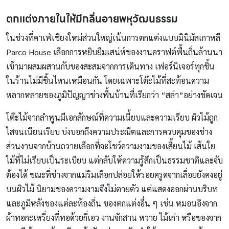
ตกแต่งภายในให้มีกลิ่นอายพหุวัฒนธรรม
ในช่วงที่คาเฟ่เชียงใหม่ส่วนใหญ่เน้นการตกแต่งแบบมินิมัลเกาหลี
Parco House เลือกการหยิบยืมเสน่ห์ของงานคราฟต์พื้นถิ่นล้านนา
เข้ามาผสมผสานกับของสะสมจากการเดินทาง เฟอร์นิเจอร์ทุกชิ้น
ในร้านไม่มีชิ้นไหนเหมือนกัน โดยเฉพาะโต๊ะไม้ที่สะท้อนความ
หลากหลายของภูมิปัญญาช่างพื้นบ้านที่เรียกว่า “สล่า”อย่างชัดเจน
โต๊ะไม้จากลำพูนมีเอกลักษณ์ที่ความเนี้ยบและความเรียบ ผิวไม้ถูก
ไสจนเนียนเรียบ บ่งบอกถึงความประณีตและการควบคุมของช่าง
ส่วนงานจากบ้านถวายเลือกที่จะโชว์ความงามของเสี้ยนไม้ เส้นใย
ไม้ที่ไม่เรียบเป็นระเบียบ แต่กลับให้ความรู้สึกเป็นธรรมชาติและจับ
ต้องได้ ขณะที่ช่างจากแม่ริมเลือกปล่อยให้รอยครูดจากเลื่อยยังคงอยู่
บนผิวไม้ นิยามของความงามจึงไม่ตายตัว แต่แสดงออกผ่านบริบท
และภูมิหลังของแต่ละท้องถิ่น ของตกแต่งอื่น ๆ เช่น หมอนอิงจาก
ผ้าทอกะเหรี่ยงที่ทอด้วยกี่เอว งานจักสาน หวาย ไม้เก่า หรือของจาก