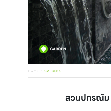
HOME
GARDENS
สวนปกรณัม (