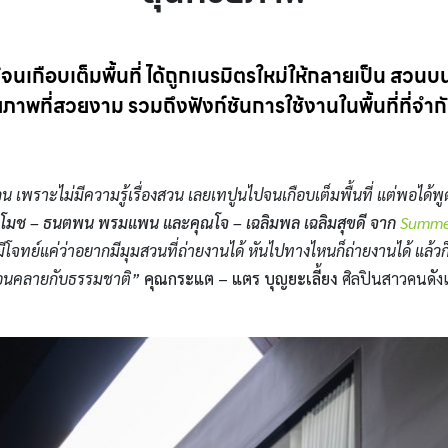
ว้จนเกือบเต็มพื้นที่ ได้ถูกเนรมิตรใหม่ให้กลายเป็น สวน
าพที่สวยงาม รวมถึงฟังก์ชันการใช้งานในพื้นที่ที่จำกัด
วน เพราะไม่มีความรู้เรื่องสวน เลยเทปูนไปจนเกือบเต็มพื้นที่ แต่พอได้พูดค
โมช – ธนตพน พรมแพน และคุณโจ – เฉลิมพล เฉลิมสุขดี จาก
Summe
โจทย์แค่ว่าอยากมีมุมสวนที่ถ่ายงานได้ หันไปทางไหนก็ถ่ายงานได้ แล้วก
ด้ผ่อนคลายกับธรรมชาติ”
คุณกระแต – แตร บุญยะเลี้ยง
ศิลปินสาวคนดัง