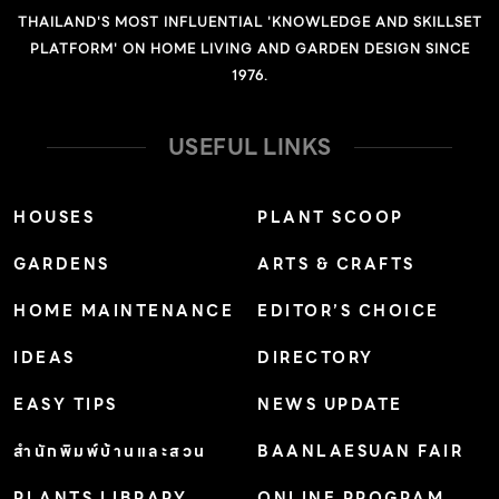
ครอบครัวที่ประกอบด้วยสมาชิกสามรุ่นเอาไว้ จึงออกแบบ
THAILAND'S MOST INFLUENTIAL 'KNOWLEDGE AND SKILLSET
หลังคากระเบื้องดินเผาผืนใหญ่ครอบทับพื้นที่ใช้สอยทั้งหมด
PLATFORM' ON HOME LIVING AND GARDEN DESIGN SINCE
เอาไว้อย่างมีนัย หนึ่งเพื่อทำให้บ้านดูกลมกลืนบริบท และสอง
1976.
เพื่อให้บ้านปรับตัวตามสภาพอากาศ และทิศทางของแสง
อาทิตย์ที่ส่องปะทะตัวอาคารในแต่ละช่วงเวลาของวัน โดย
USEFUL LINKS
หลังคากระเบื้องขนาดใหญ่จะครอบคลุมพื้นที่ทึบหนาสำหรับ
พักผ่อนนอนหลับทางด้านทิศตะวันออก และพื้นที่โปร่งเบา
HOUSES
PLANT SCOOP
สำหรับนั่งเล่นทางด้านทิศตะวันตก ซึ่งการเลือกใช้รูปแบบ
GARDENS
ARTS & CRAFTS
หลังคาที่มีความลาดชันสูงนี้ ประกอบกับการเลือกใช้ประตูและ
หน้าต่างไม้ระแนง ยังช่วยให้แสงลอดผ่านและเกิดลมไหลเวียน
HOME MAINTENANCE
EDITOR’S CHOICE
เข้าออกได้ดี มีอากาศถ่ายเททั่วถึงทั้งบ้านอีกด้วย ออกแบบ:
IDEAS
DIRECTORY
K59 atelier ทีมออกแบบ: Phan Lâm Nhật Nam, Trần
Cẩm Linh, Nguyễn Phương Thảo, Võ Ngọc Thanh
EASY TIPS
NEWS UPDATE
Tuấn ภาพ: K59 atelier No related posts.
สำนักพิมพ์บ้านและสวน
BAANLAESUAN FAIR
PLANTS LIBRARY
ONLINE PROGRAM