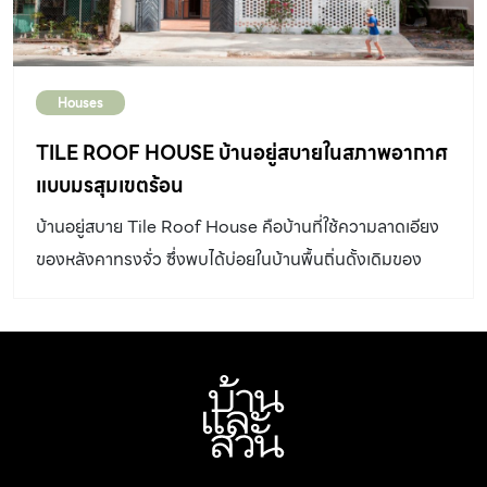
Houses
TILE ROOF HOUSE บ้านอยู่สบายในสภาพอากาศ
แบบมรสุมเขตร้อน
บ้านอยู่สบาย Tile Roof House คือบ้านที่ใช้ความลาดเอียง
ของหลังคาทรงจั่ว ซึ่งพบได้บ่อยในบ้านพื้นถิ่นดั้งเดิมของ
เวียดนาม เป็นจุดเริ่มต้นทางความคิดในการออกแบบ บ้านอยู่
สบาย ในสภาพอากาศแบบมรสุมเขตร้อน เพื่อให้บ้านสอดรับไป
กับสภาพอากาศแบบมรสุมเขตร้อน ตามพื้นที่ตั้งอย่างกรุงโฮจิ
มินห์ อันประกอบด้วยสองฤดูกาล คือ ฤดูฝนกับฤดูร้อน
“K59atelier” ทีมสถาปนิกท้องถิ่น ผู้ออกแบบสถาปัตยกรรม
สำหรับการอยู่อาศัยหลังนี้ซึ่งบรรจุความต้องการของ