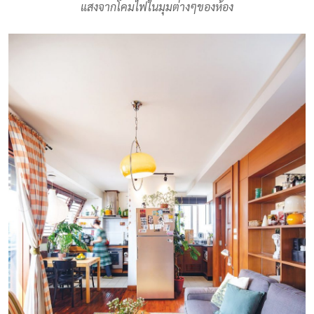
แสงจากโคมไฟในมุมต่างๆของห้อง