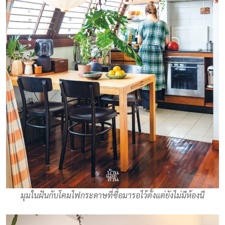
มุมในฝันกับโคมไฟกระดาษที่ซื้อมารอไว้ตั้งแต่ยังไม่มีห้องนี