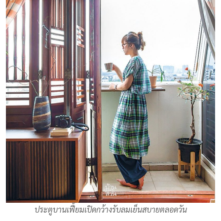
ประตูบานเฟี้ยมเปิดกว้างรับลมเย็นสบายตลอดวัน