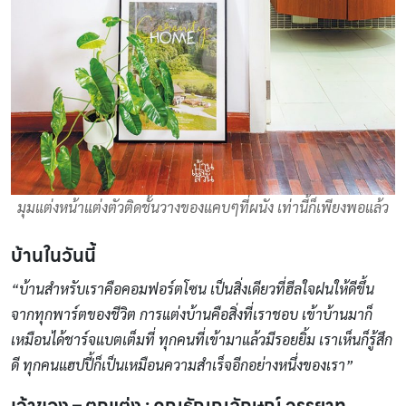
มุมแต่งหน้าแต่งตัวติดชั้นวางของแคบๆที่ผนัง เท่านี้ก็เพียงพอแล้ว
บ้านในวันนี้
“บ้านสำหรับเราคือคอมฟอร์ตโซน เป็นสิ่งเดียวที่ฮีลใจฝนให้ดีขึ้น
จากทุกพาร์ตของชีวิต การแต่งบ้านคือสิ่งที่เราชอบ เข้าบ้านมาก็
เหมือนได้ชาร์จแบตเต็มที่ ทุกคนที่เข้ามาแล้วมีรอยยิ้ม เราเห็นก็รู้สึก
ดี ทุกคนแฮปปี้ก็เป็นเหมือนความสำเร็จอีกอย่างหนึ่งของเรา”
เจ้าของ – ตกแต่ง : คุณธัญญลักษณ์ วรรยาท