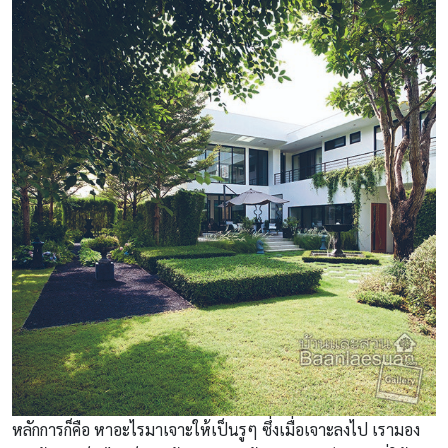
หลักการก็คือ หาอะไรมาเจาะให้เป็นรูๆ ซึ่งเมื่อเจาะลงไป เรามอง