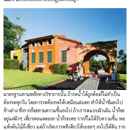
มาตรฐานตามหลักทางวิชาการนั้น ถ้ารดน้ำได้ถูกต้องก็ไม่จำเป็น
ต้องรดทุกวัน โดยการรดต้องรดให้เหมือนฝนตก ทำให้น้ำซึมลงไป
ข้างล่าง ซึ่งรากก็จะตามความชื้นลงไป ถ้าเรารดแบบผิวเผิน น้ำก็จะ
อยู่แค่ผิวๆ เดี๋ยวพอแดดออก น้ำก็ระเหย รากก็ไม่ได้รับความชื้น พอ
แห้งต้นไม้ก็เหี่ยว แต่ถ้าเกิดเรารดทีเดียวให้เยอะๆ ลงไปใต้ดิน ราก