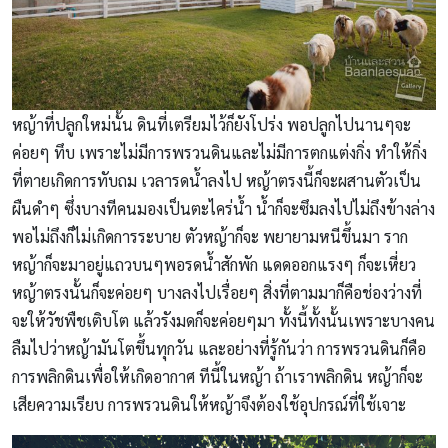
หญ้าที่ปลูกใหม่นั้น ดินที่เตรียมไว้ก็ยังโปร่ง พอปลูกไปนานๆจะ
ค่อยๆ ทึบ เพราะไม่มีการพรวนดินและไม่มีการตกแต่งกิ่ง ทำให้กิ่ง
ที่ตายเกิดการทับถม เวลารดน้ำลงไป หญ้าตรงนี้ก็จะผสานตัวเป็น
ผืนดำๆ ซึ่งบางทีคนมองเป็นตะไคร่น้ำ น้ำก็จะซึมลงไปไม่ถึงข้างล่าง
พอไม่ถึงก็ไม่เกิดการระบาย ตัวหญ้าก็จะ พยายามหนีขึ้นมา ราก
หญ้าก็จะมาอยู่แถวบนๆพอรดน้ำสักพัก แดดออกแรงๆ ก็จะเหี่ยว
หญ้าตรงนั้นก็จะค่อยๆ บางลงไปเรื่อยๆ สิ่งที่ตามมาก็คือช่องว่างที่
จะให้วัชพืชเติบโต แล้วรังมดก็จะค่อยๆมา ทั้งนี้ทั้งนั้นเพราะบางคน
ลืมไปว่าหญ้ามันโตขึ้นทุกวัน และอย่างที่รู้กันว่า การพรวนดินก็คือ
การพลิกดินเพื่อให้เกิดอากาศ ทีนี้ในหญ้า ถ้าเราพลิกดิน หญ้าก็จะ
เสียความเรียบ การพรวนดินให้หญ้าจึงต้องใช้อุปกรณ์ที่ใช้เจาะ