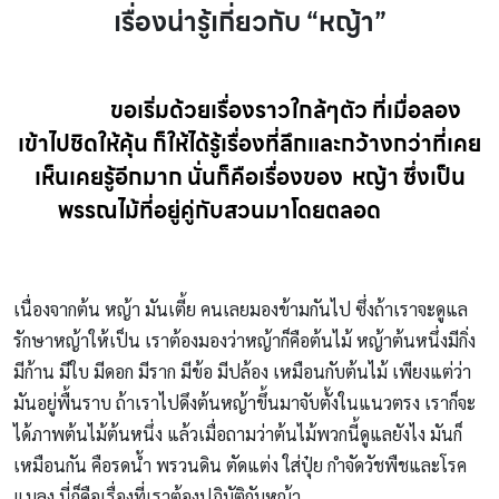
เรื่องน่ารู้เกี่ยวกับ “หญ้า”
ขอเริ่มด้วยเรื่องราวใกล้ๆตัว ที่เมื่อลอง
เข้าไปชิดให้คุ้น ก็ให้ได้รู้เรื่องที่ลึกและกว้างกว่าที่เคย
เห็นเคยรู้อีกมาก นั่นก็คือเรื่องของ หญ้า ซึ่งเป็น
พรรณไม้ที่อยู่คู่กับสวนมาโดยตลอด
หญ้า
เนื่องจากต้น หญ้า มันเตี้ย คนเลยมองข้ามกันไป ซึ่งถ้าเราจะดูแล
รักษาหญ้าให้เป็น เราต้องมองว่าหญ้าก็คือต้นไม้ หญ้าต้นหนึ่งมีกิ่ง
มีก้าน มีใบ มีดอก มีราก มีข้อ มีปล้อง เหมือนกับต้นไม้ เพียงแต่ว่า
มันอยู่พื้นราบ ถ้าเราไปดึงต้นหญ้าขึ้นมาจับตั้งในแนวตรง เราก็จะ
ได้ภาพต้นไม้ต้นหนึ่ง แล้วเมื่อถามว่าต้นไม้พวกนี้ดูแลยังไง มันก็
เหมือนกัน คือรดน้ำ พรวนดิน ตัดแต่ง ใส่ปุ๋ย กำจัดวัชพืชและโรค
แมลง นี่ก็คือเรื่องที่เราต้องปฏิบัติกับหญ้า