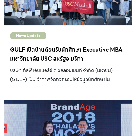
News Update
GULF เปิดบ้านต้อนรับนักศึกษา Executive MBA
มหาวิทยาลัย USC สหรัฐอเมริกา
บริษัท กัลฟ์ เอ็นเนอร์จี ดีเวลลอปเมนท์ จำกัด (มหาชน)
(GULF) เป็นเจ้าภาพจัดกิจกรรมให้ข้อมูลนักศึกษาใน
หลักสูตร Executive MBA (EMBA) จำนวน 65 คนจาก
Marshall School of Business, University of
Southern California (USC) ประเทศสหรัฐอเมริกา เพื่อ
แชร์เรื่องราวเกี่ยวกับการดำเนินธุรกิจของ GULF เส้นทางสู่
ความสำเร็จในปัจจุบัน กลยุทธ์การลงทุน การมุ่งขยายธุรกิจที่
หลากหลาย และพันธกิจด้านความยั่งยืนของบริษัทในสภาพ