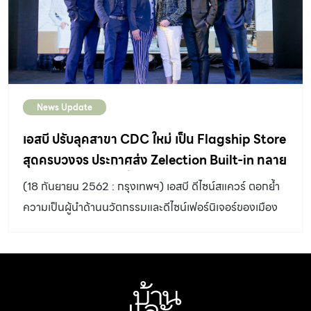
News Update
เอสบี ปรับลุคสาขา CDC ใหม่ เป็น Flagship Store
สุดครบวงจร ประกาศส่ง Zelection Built-in ทลาย
ทุกกฎการตกแต่ง ครั้งแรกในไทยกับนวัตกรรมดีไซน์
(18 กันยายน 2562 : กรุงเทพฯ) เอสบี ดีไซน์สแควร์ ตอกย้ำ
ที่ปฏิวัติวงการบิลท์อิน
ความเป็นผู้นำด้านนวัตกรรมและดีไซน์เฟอร์นิเจอร์ของเมือง
ไทย ทุ่มงบกว่า 200 ลบ. ปรับลุคสาขา CDC ใหม่ เป็น
Flagship Store สุดครบวงจร บนพื้นที่ 15,000 ตารางเมตร
ภายใต้คอนเซ็ปต์ “The New Era of Luxe Design Home
Decorations” ประกาศปฏิวัติวงการบิลท์อินด้วยนวัตกรรม