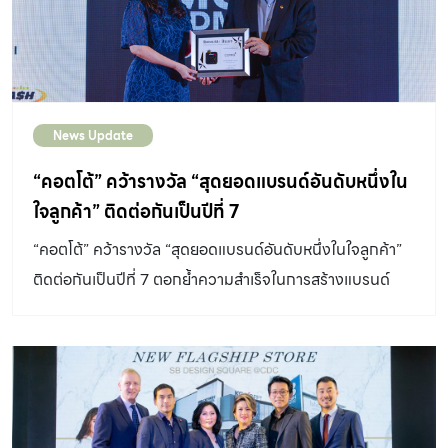
แวดล้อมทางธุรกิจที่เปลี่ยนแปลงไป เพื่อเดินหน้าสู่การเป้า
หมายการลดคาร์บอน นอกจากนี้ GULF ยังให้ความสำคัญ
กับความรับผิดชอบต่อสังคม ส่งเสริมการพัฒนาสังคมและยก
ระดับคุณภาพชีวิตของพนักงานและประชาชนทั่วไป กิจกรรม
News Update
ในครั้งนี้จึงสอดคล้องกับความมุ่งมั่นของ GULF เพื่อ
สนับสนุนการศึกษา ทั้งการให้ความรู้แก่นักศึกษาในหลักสูตร
“คอตโต้” คว้ารางวัล “สุดยอดแบรนด์อันดับหนึ่งใน
ต่าง ๆ การมอบทุนการศึกษา และการสนับสนุนโครงการ
ใจลูกค้า” ติดต่อกันเป็นปีที่ 7
ทางการศึกษาอย่างต่อเนื่อง นายสมิทธ์ พนมยงค์ รอง
“คอตโต้” คว้ารางวัล “สุดยอดแบรนด์อันดับหนึ่งในใจลูกค้า”
กรรมการผู้จัดการใหญ่ สายงานบริหารสินทรัพย์ธุรกิจในเครือ
ติดต่อกันเป็นปีที่ 7 ตอกย้ำความสำเร็จในการสร้างแบรนด์
และการลงทุน GULF กล่าวถึงภาพรวมธุรกิจของบริษัทและ
กลยุทธ์ในการดำเนินธุรกิจที่ยั่งยืนในยุคของการเปลี่ยนแปลง
ด้านพลังงาน พร้อมนำเสนอมุมมองเรื่องการลงทุนใน
พลังงานหมุนเวียน ทั้งโครงการไฟฟ้าพลังน้ำ พลังงานลม และ
พลังงานแสงอาทิตย์ ในไทยและต่างประเทศ ซึ่งเป็นตัวขับ
เคลื่อนให้ GULF […]