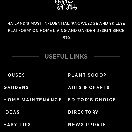
ดีไซน์ล่าสุดและเทคโนโลยีล้ำสมัยแห่งแรกในเมืองไทยกับ
“Zelection Built-in” ที่ทลายทุกกฎการตกแต่งบ้าน เสริม
ทัพด้วยเฟอร์นิเจอร์ 2 แบรนด์ดังจากฝั่งยุโรปและอเมริกา
THAILAND'S MOST INFLUENTIAL 'KNOWLEDGE AND SKILLSET
Laura Ashley และ Universal พร้อมเปิด Designer Club
PLATFORM' ON HOME LIVING AND GARDEN DESIGN SINCE
ที่จะเป็น Hub ของกลุ่มลูกค้าอินทีเรียดีไซน์เนอร์ที่เป็นสมาชิก
1976.
SB Designer Club เท่านั้น นางธัญญรักข์ ชวาลดิฐ
กรรมการบริหาร กลุ่มบริษัท […]
USEFUL LINKS
HOUSES
PLANT SCOOP
GARDENS
ARTS & CRAFTS
HOME MAINTENANCE
EDITOR’S CHOICE
IDEAS
DIRECTORY
EASY TIPS
NEWS UPDATE