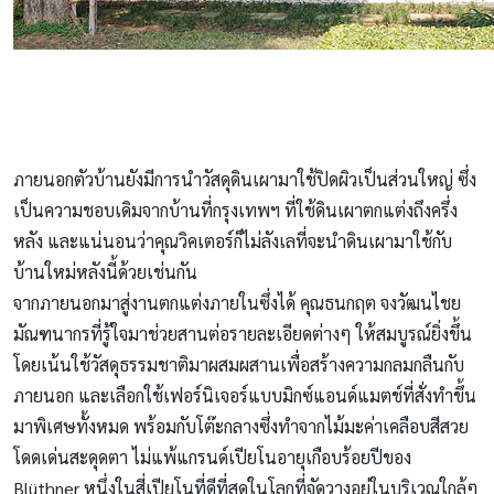
ภายนอกตัวบ้านยังมีการนำวัสดุดินเผามาใช้ปิดผิวเป็นส่วนใหญ่ ซึ่ง
เป็นความชอบเดิมจากบ้านที่กรุงเทพฯ ที่ใช้ดินเผาตกแต่งถึงครึ่ง
หลัง และแน่นอนว่าคุณวิคเตอร์ก็ไม่ลังเลที่จะนำดินเผามาใช้กับ
บ้านใหม่หลังนี้ด้วยเช่นกัน
จากภายนอกมาสู่งานตกแต่งภายในซึ่งได้ คุณธนกฤต จงวัฒนไชย
มัณฑนากรที่รู้ใจมาช่วยสานต่อรายละเอียดต่างๆ ให้สมบูรณ์ยิ่งขึ้น
โดยเน้นใช้วัสดุธรรมชาติมาผสมผสานเพื่อสร้างความกลมกลืนกับ
ภายนอก และเลือกใช้เฟอร์นิเจอร์แบบมิกซ์แอนด์แมตช์ที่สั่งทำขึ้น
มาพิเศษทั้งหมด พร้อมกับโต๊ะกลางซึ่งทำจากไม้มะค่าเคลือบสีสวย
โดดเด่นสะดุดตา ไม่แพ้แกรนด์เปียโนอายุเกือบร้อยปีของ
Blüthner หนึ่งในสี่เปียโนที่ดีที่สุดในโลกที่จัดวางอยู่ในบริเวณใกล้ๆ