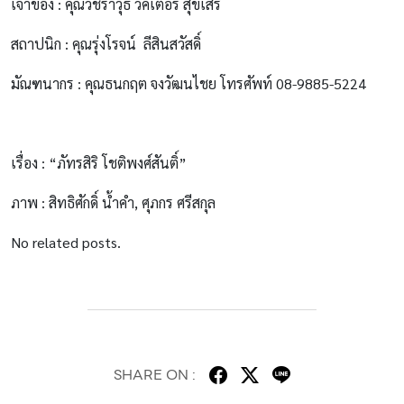
เจ้าของ : คุณวัชราวุธ วิคเตอร์ สุขเสรี
สถาปนิก : คุณรุ่งโรจน์ ลีสินสวัสดิ์
มัณฑนากร : คุณธนกฤต จงวัฒนไชย โทรศัพท์ 08-9885-5224
เรื่อง : “ภัทรสิริ โชติพงศ์สันติ์”
ภาพ : สิทธิศักดิ์ น้ำคำ, ศุภกร ศรีสกุล
No related posts.
SHARE ON :