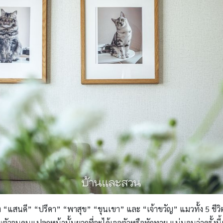
ของ “แสนดี” “ปรีดา” “พาสุข” “ขุนเขา” และ “เจ้าขวัญ” แมวทั้ง 5 ชีวิต
จนคนแปลกหน้านั้นยากที่จะได้เจอตัวหรือทักทาย แน่นอนว่าครั้งนี้เราไ