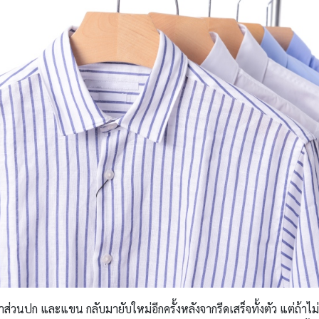
าส่วนปก และแขน กลับมายับใหม่อีกครั้งหลังจากรีดเสร็จทั้งตัว แต่ถ้า