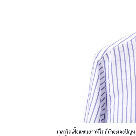
เวลารีดเสื้อแขนยาวทีไร ก็มักจะเจอปัญห