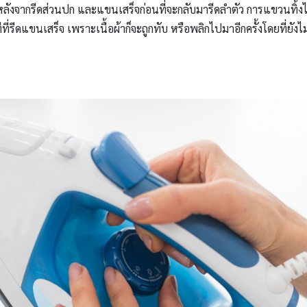
หลังจากรีดส่วนปก และแขนเสร็จก่อนที่จะกลับมารีดลำตัว การแขวนทิ้งไว้
ทีที่รีดแขนเสร็จ เพราะเนื้อผ้าก็จะถูกทับ หรือพลิกไปมาอีกครั้งโดยที่ยั