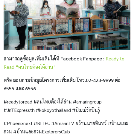
สามารถดูข้อมูลเพิ่มเติมได้ที่ Facebook Fanpage :
Ready to
Read “คนไทยต้องได้อ่าน”
หรือ สอบถามข้อมูลโครงการเพิ่มเติม โทร.02-423-9999 ต่อ
6555 และ 6556
#readytoread #คนไทยต้องได้อ่าน #amaringroup
#JnTExpressth #kokoyothailand #ปัณณ์รักปันรู้
#Phoenixnext #BITEC #AmarinTV #ร้านนายอินทร์ #บ้านและ
สวน #บ้านและสวนExplorersClub