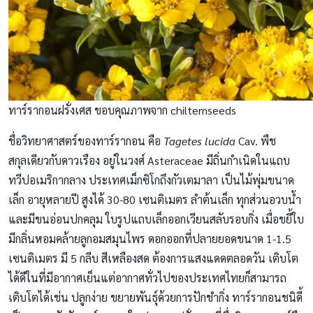
ทาร์รากอนฝรั่งเศส ขอบคุณภาพจาก chilternseeds
ชื่อวิทยาศาสตร์ของทาร์รากอน คือ
Tagetes
lucida
Cav.
พืช
สกุล
เดียวกับดาวเรือง
อยู่ในวงศ์
Asteraceae
มีถิ่นกำเนิดในแถบ
ทวีปอเมริกากลาง ประเทศเม็กซิโกถึงกัวเตมาลา
เป็นไม้พุ่มขนาด
เล็ก
อายุ
หลายปี
สูงได้ 30-80 เซนติเมตร ลำต้นเล็ก
ทุกส่วนอวบน้ํา
และมีขนอ่อนปกคลุม
ใบรูปแถบเล็กออกเวียนสลับ
รอบกิ่ง
เมื่อขยี้ใบ
มีกลิ่นหอมคล้ายลูกอมสมุนไพร
ดอกออกที่ปลายยอดขนาด 1-1.5
เซนติเมตร
มี
5
กลีบ
สี
เหลืองสด
ต้องการแสงแดดตลอดวัน
เติบโต
ได้ดีในที่มีอากาศเย็นแต่อากาศทั่วไปของประเทศไทยก็สามารถ
เติบโตได้เช่น ปลูกง่าย
ขยายพันธุ์ด้วยการปักชํากิ่ง ทาร์รากอนชนิดี้