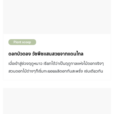
Plant scoop
ดอกบัวตอง วัชพืชแสนสวยจากแดนไกล
เมื่อเข้าสู่ช่วงฤดูหนาว เรียกได้ว่าเป็นฤดูกาลแห่งไม้ดอกจริงๆ
สวนดอกไม้ต่างๆก็เริ่มทะยอยผลิดอกกันสะพรั่ง เช่นเดียวกัน
กับ ดอกบัวตอง ที่แข่งกันเบ่งบานกันเต็มทุ่ง เป็นจุดถ่ายรูปที่
สวยมากอีกที่หนึ่ง ที่หลายคนเริ่มไปแชะภาพเช็กอินกันอย่างต่อ
เนื่อง