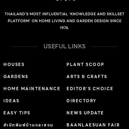
เพิ่มเติมและจัดให้อยู่ในสกุล Plectranthus มีชื่อวิทยาศาสตร์
THAILAND'S MOST INFLUENTIAL 'KNOWLEDGE AND SKILLSET
ว่า Plectranthus scutellarioides ชื่อสามัญคือ Coleus
PLATFORM' ON HOME LIVING AND GARDEN DESIGN SINCE
และ Painted Nettle ฤๅษีผสมเป็นไม้ล้มลุก ต้นเป็นพุ่มสูง
1976.
20-60 เซนติเมตร ทุกส่วนของต้นอวบน้ำ ลำต้นเป็นสี่เหลี่ยม
ใบเดี่ยวเรียงตรงข้ามสลับตั้งฉาก มีรูปใบหลายแบบ ทั้งรูปไข่
USEFUL LINKS
รูปไข่แกมรูปขอบขนาน ถึงรูปรี ปลายใบแหลม โคนใบมนหรือ
สอบเรียบ ขอบใบหยักมน หยักเว้าเป็นแฉกหรือจักลึก แผ่นใบ
HOUSES
PLANT SCOOP
ย่นหรือมีรอยย่นตามแนวเส้นใบย่อย มีลวดลายและสีต่างกัน
GARDENS
ARTS & CRAFTS
ตามพันธุ์ เช่น เขียว แดง ลายด่าง ช่อดอกเป็นช่อแยกแขนง
ออกที่ปลายยอด ชูตั้งขึ้น ประกอบด้วยดอกย่อยเล็ก ๆ […]
HOME MAINTENANCE
EDITOR’S CHOICE
IDEAS
DIRECTORY
EASY TIPS
NEWS UPDATE
สำนักพิมพ์บ้านและสวน
BAANLAESUAN FAIR