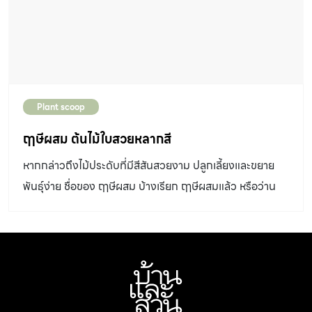
Plant scoop
ฤๅษีผสม ต้นไม้ใบสวยหลากสี
หากกล่าวถึงไม้ประดับที่มีสีสันสวยงาม ปลูกเลี้ยงและขยาย
พันธุ์ง่าย ชื่อของ ฤๅษีผสม บ้างเรียก ฤๅษีผสมแล้ว หรือว่าน
เลือดแห้ง น่าจะเป็นไม้ประดับชนิดแรก ๆ ที่หลายคนนึกถึง มา
ทำความรู้จักพรรณไม้ชนิดนี้กัน ฤๅษีผสม เป็นไม้ประดับใน
วงศ์ Lamiaceae ใบมีสีสันและรูปทรงหลากหลาย จึงเหมาะ
กับการนำมาใช้ประดับสวนได้ทุกสไตล์ ถ้าปลูกเลี้ยงในที่อากาศ
เย็นสีจะสวยมาก ทั้งยังปลูกในกระถางขนาดกะทัดรัดใช้
ตกแต่งบ้านได้ดี ในอดีตอยู่ในสกุล Coleus ต่อมามีการศึกษา