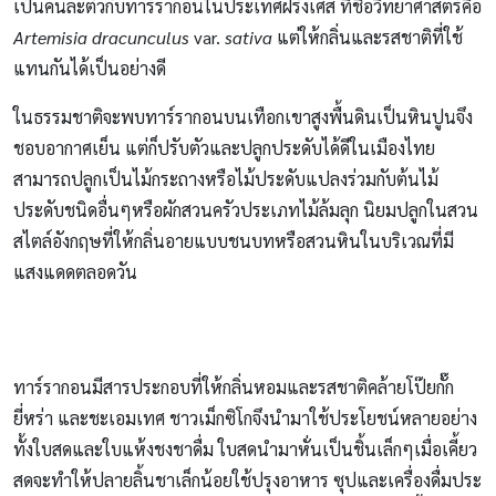
เป็นคนละตัวกับทาร์รากอนในประเทศฝรั่งเศส ที่ชื่อวิทยาศาสตร์คือ
Artemisia dracunculus
var.
sativa
แต่ให้กลิ่นและรสชาติที่ใช้
แทนกันได้เป็นอย่างดี
ในธรรมชาติจะพบทาร์รากอนบนเทือกเขาสูงพื้นดินเป็นหินปูนจึง
ชอบอากาศเย็น แต่ก็ปรับตัวและปลูกประดับได้ดีในเมืองไทย
สามารถปลูกเป็นไม้กระถางหรือไม้ประดับแปลงร่วมกับต้นไม้
ประดับชนิดอื่นๆหรือผักสวนครัวประเภทไม้ล้มลุก นิยมปลูกในสวน
สไตล์อังกฤษที่ให้กลิ่นอายแบบชนบทหรือสวนหินในบริเวณที่มี
แสงแดดตลอดวัน
ทาร์รากอนมีสารประกอบที่ให้กลิ่นหอมและรสชาติคล้าย
โป๊ยกั๊ก
ยี่หร่า และชะเอมเทศ
ชาวเม็กซิโกจึงนำมาใช้ประโยชน์หลายอย่าง
ทั้งใบสดและใบแห้งชงชาดื่ม ใบสดนำมาหั่นเป็นชิ้นเล็กๆ
เมื่อเคี้ยว
สดจะ
ทำให้ปลายลิ้นชาเล็กน้อย
ใช้ปรุงอาหาร ซุปและเครื่องดื่มประ