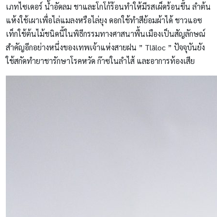
เภทไซเดอร์ น้ำอัดลม ชาและโกโก้ร้อนทำให้มีรสเผ็ดร้อนขึ้น ลำต้น
แห้งใช้เผาเพื่อไล่แมลงหรือไล่ยุง ดอกใช้ทำสีย้อมผ้าได้ ชาวแอซ
เท็กใช้ต้นไม้ชนิดนี้ในพิธีกรรมทางศาสนาพื้นเมืองเป็นสัญลักษณ์
สำคัญอีกอย่างหนึ่งของเทพเจ้าแห่งสายฝน ”
Tlāloc ” ปัจจุบันยัง
ใช้สกัดทำยา
ชารักษาโรคหวัด ก๊าซในลำไส้ และอาการท้องเสีย