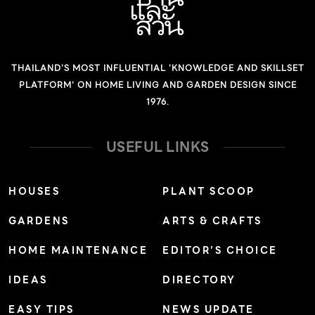
สำนักงาน สามารถกระจายลมเย็นได้ไกลและทั่วถึงกว่า ทนต่อ
ทั้งหมดมีกี่จุด ซึ่งต้องรวมจุดที่อยู่ภายนอกห้องน้ำด้วยอย่าง
การใช้งานหนัก และการทำงานของเครื่องมีเสียงดังกว่าแบบ
โรงรถ ส่วนซักล้างหลังบ้าน ก๊อกน้ำในสวน รวมทั้งมีผู้อยู่
ติดผนัง (บางแบบสามารถติดตั้งแบบวางบนพื้นได้) แบบฝัง
อาศัยกี่คนด้วย โดยสามารถดูได้จากตารางด้านล่างนี้ เรื่อง
ฝ้า เป็นเครื่องปรับอากาศที่กระจายลม 4 ทิศทาง เหมาะกับ
THAILAND'S MOST INFLUENTIAL 'KNOWLEDGE AND SKILLSET
ศักดา ประสานไทย ชนิดของปั้มน้ำในท้องตลาด ติดตามข้อมูล
ห้องที่เน้นความสวยงามเพราะจะเห็นตัวเครื่องน้อยที่สุด เดิน
PLATFORM' ON HOME LIVING AND GARDEN DESIGN SINCE
ดีๆได้ที่นี่ No related posts.
1976.
ท่อน้ำยาและท่อน้ำทิ้งซ่อนไว้บนฝ้าเพดาน จึงควรตัดสินใจ
เลือกตั้งแต่ก่อนก่อสร้างบ้าน เพราะต้องออกแบบฝ้าเพดาน
USEFUL LINKS
งานระบบท่อและโครงสร้างให้รองรับการติดตั้ง ราคาเครื่อง
ต่อบีทียูแพงกว่าประเภทอื่น แบบตู้ตั้งพื้น เหมาะกับพื้นที่มีคน
หนาแน่น ห้องประชุม หรือห้องโถงขนาดใหญ่ มีประสิทธิภาพ
HOUSES
PLANT SCOOP
การกระจายลมสูง […]
GARDENS
ARTS & CRAFTS
HOME MAINTENANCE
EDITOR’S CHOICE
IDEAS
DIRECTORY
EASY TIPS
NEWS UPDATE