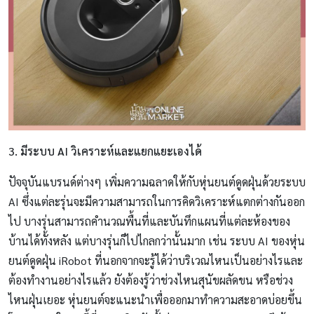
3. มีระบบ AI วิเคราะห์และแยกแยะเองได้
ปัจจุบันแบรนด์ต่างๆ เพิ่มความฉลาดให้กับหุ่นยนต์ดูดฝุ่นด้วยระบบ
AI ซึ่งแต่ละรุ่นจะมีความสามารถในการคิดวิเคราะห์แตกต่างกันออก
ไป บางรุ่นสามารถคำนวณพื้นที่และบันทึกแผนที่แต่ละห้องของ
บ้านได้ทั้งหลัง แต่บางรุ่นก็ไปไกลกว่านั้นมาก เช่น ระบบ AI ของหุ่น
ยนต์ดูดฝุ่น iRobot ที่นอกจากจะรู้ได้ว่าบริเวณไหนเป็นอย่างไรและ
ต้องทำงานอย่างไรแล้ว ยังต้องรู้ว่าช่วงไหนสุนัขผลัดขน หรือช่วง
ไหนฝุ่นเยอะ หุ่นยนต์จะแนะนำเพื่อออกมาทำความสะอาดบ่อยขึ้น