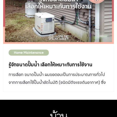
หน้าต่าง หลังคามีฉนวนกันความร้อนหรือไม่ จำนวนคนใช้งาน
ในห้อง จำนวนและประเภทของเครื่องใช้ไฟฟ้าในห้อง ความสูง
ฝ้าเพดาน ทำไมต้องเลือก BTU ให้พอเหมาะ BTU สูง
ไป คอมเพรสเซอร์จะตัดบ่อยเกินไป มีผลให้ประสิทธิภาพการ
ทำงานของเครื่องปรับอากาศลดลง เมื่อเครื่องตัดบ่อยทำให้
ความชื้นในอากาศสูงกว่าที่ควร อาจรู้สึกไม่สบายตัว อีกทั้ง
Home Maintenance
เครื่องก็มีราคาแพงกว่า BTU ต่ำไป คอมเพรสเซอร์ทำงาน
ตลอดเวลา เพราะอุณหภูมิไม่ได้ตามที่ตั้งไว้ จึงไม่เย็นหรือเย็น
รู้จักขนาดปั๊มน้ำ เลือกให้เหมาะกับการใช้งาน
ช้า ทำให้สิ้นเปลืองพลังงาน และเครื่องปรับอากาศเสียเร็ว
การเลือก ขนาดปั๊มน้ำ ผมขอตอบเป็นการประมาณการทั่วไป
2.เลือกประเภทเครื่องปรับอากาศให้เหมาะกับการใช้งาน แบบ
จากการเลือกใช้ปั๊มน้ำอัตโนมัติ (ชนิดมีถังแรงดันอากาศ) ซึ่ง
ติดผนัง นิยมใช้ในบ้านที่สุด เหมาะกับห้องขนาดกลางและ
นิยมใช้กันนะครับ การเลือก ขนาดปั๊มน้ำ ชนิดนี้โดยดูแค่ขนาด
ขนาดเล็ก เป็นประเภทที่มีฟังก์ชั่นหลากหลาย ขนาดเล็ก
กี่วัตต์เหมาะกับบ้านสูงกี่ชั้นนั้น อาจไม่ใช่คำตอบของทางเลือก
กะทัดรัด และราคาไม่แพง แบบแขวนใต้ฝ้า เหมาะกับห้องขนาด
ทั้งหมดเพราะยังมีปัจจัยสำคัญอีกหลายอย่าง เช่น จำนวนก๊อก
เล็กถึงขนาดกลางที่มีคนอยู่หนาแน่น เช่น ร้านค้า ห้องอาหาร
ภายในบ้านที่อาจเปิดใช้งานพร้อมกัน ห้องน้ำมีกี่ห้อง จุดใช้น้ำ