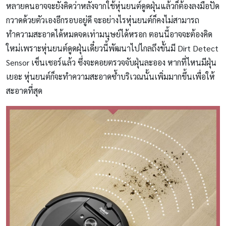
หลายคนอาจจะยังคิดว่าหลังจากใช้หุ่นยนต์ดูดฝุ่นแล้วก็ต้องลงมือปัด
กวาดด้วยตัวเองอีกรอบอยู่ดี จะอย่างไรหุ่นยนต์ก็คงไม่สามารถ
ทำความสะอาดได้หมดจดเท่ามนุษย์ได้หรอก ตอนนี้อาจจะต้องคิด
ใหม่เพราะหุ่นยนต์ดูดฝุ่นเดี๋ยวนี้พัฒนาไปไกลถึงขั้นมี Dirt Detect
Sensor เซ็นเซอร์แล้ว ซึ่งจะคอยตรวจจับฝุ่นละออง หากที่ไหนมีฝุ่น
เยอะ หุ่นยนต์ก็จะทำความสะอาดซ้ำบริเวณนั้นเพิ่มมากขึ้นเพื่อให้
สะอาดที่สุด