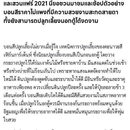
และสวนแฟร์ 2021 นี้ขอชวนมาชมและช้อปตัวอย่าง
บอนสีราคาไม่แพงที่มีความสวยงามสะกดสายตา
ทั้งยังสามารถปลูกเลี้ยงนอกตู้ได้งดงาม
บอนสีปลูกเลี้ยงไม่ยากเมื่อรู้ใจ เทคนิคการปลูกเลี้ยงของตะนาวะสี
เฟิร์นการ์เด้นท์ ซึ่งนิยมปลูกเลี้ยงบอนสีเป็นกอนอกตู้ โดยวาง
กระถางปลูกไว้ใต้ร่มเงาต้นไม้หรือชายคาบ้าน มีแสงแดดในช่วงเช้า
หรือช่วงบ่ายที่ไม่ร้อนเกินไป เพราะหากแสงแดดจัดอาจทำให้ใบ
ไหม้ได้ ดินปลูกต้องดูดซับและระบายน้ำได้ดี มีอินทรียวัตถุและธาตุ
อาหารเพียงพอ ควรเปลี่ยนดินปลูกปีละครั้ง และให้ปุ๋ยละลายช้า 3
เดือนต่อครั้ง บอนสีจะเติบโตได้ดีและมีสีสันสวยงามในสภาพอากาศ
ร้อนชื้น เมื่อปลูกไว้นอกตู้ควรมีจานรองก้นกระถางพร้อมหนุนด้วย
อิฐมอญเพื่อให้ระบายอากาศได้ดี และหมั่นหมุนกระถางเพื่อให้พุ่ม
ใบสวย
новый займ на карту мгновенно круглосуточно без
отказа