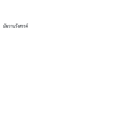
มัฆวานรังสรรค์