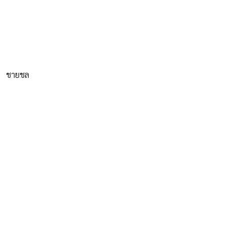
ชายชล