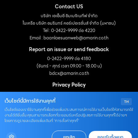
Contact US
บริษัท เอเอ็มอี อิมเมจิเนทีฟ จำกัด
ในเครือ บริษัท อมรินทร์ คอร์เปอเรชั่นส์ จำกัด (มหาชน)
Tel : 0-2422-9999 ต่อ 4220
Email :
baanlaesuanweb@amarin.co.th
Report an issue or send feedback
0-2422-9999 ต่อ 4180
(จันทร์ - ศุกร์ เวลา 09.00 - 18.00 น)
bdcx@amarin.co.th
Privacy Policy
เว็บไซต์นี้มีการใช้งานคุกกี้
TH
OUR SOCIALS
เว็บไซต์ของเราใช้งานคุกกี้เพื่อช่วยเพิ่มประสบการณ์การใช้งานเว็บไซต์ให้สามารถใช้
งานได้ดียิ่งขึ้น คุณสามารถเลือกที่จะยอมรับหรือปฏิเสธการใช้งานคุกกี้ได้ง่ายๆ
โดยการดูรายละเอียดเพิ่มเติมที่ “การตั้งค่าคุกกี้”
ยกเลิก
ยอมรับทั้งหมด