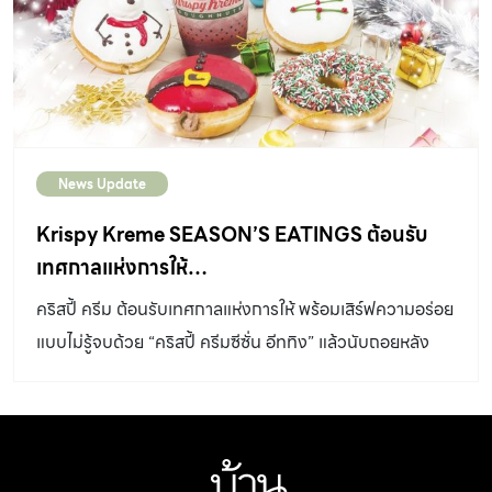
และการประชุมไบเทค บางนา งานนี้เป็นการเปิดโอกาสให้ผู้เข้า
ร่วมงาน ไม่ว่าจะเป็นตัวแทนค้าปลีก, บริษัทการค้า, บริษัทอี-
คอมเมิร์ซ และผู้ค้าขายออนไลน์ นำเข้าสินค้าไลฟ์สไตล์ จากต่าง
ประเทศมาสู่อาเซียน และส่งออกสินค้าไลฟ์สไตล์ที่ผลิตใน
อาเซียนสู่ภูมิภาคและตลาดโลก โดยในงานจะมีผู้ประกอบการ
News Update
เข้าร่วม แสดงสินค้าประมาณ 500 บูธ ครอบคลุมทุกประเภท
ของสินค้าทั้งของขวัญ, เครื่องใช้ไฟฟ้าในครัวเรือน, ของเล่น,
Krispy Kreme SEASON’S EATINGS ต้อนรับ
เครื่องประดับ, ของใช้ ในครัว, สินค้าหัตถกรรม รวมไปถึง
เทศกาลแห่งการให้…
เครื่องใช้ภายในบ้าน สอดคล้องกับแนวคิดการตลาดบนเส้น
คริสปี้ ครีม ต้อนรับเทศกาลแห่งการให้ พร้อมเสิร์ฟความอร่อย
ทางสายไหมแห่งศตวรรษที่21 การจัดงานเอเชียไลฟ์สไตล์ เอ๊ก
แบบไม่รู้จบด้วย “คริสปี้ ครีมซีซั่น อีททิง” แล้วนับถอยหลัง
ซ์โป 2019 (Asia lifestyle expo 2019) ขึ้นในครั้งนี้จะ
ก้าวสู่ศักราชใหม่ไปพร้อมกัน
สามารถดึงเม็ดเงินเข้ามาสู่ภาคพื้นอาเซียน ซึ่งเป็นศูนย์กลาง
การค้าขายจากทวีปสู่ทวีป ในฐานะที่เป็นภูมิภาคแห่ง การนำ
เข้าและส่งออกที่สำคัญ เห็นได้จากการเจริญเติบโตอย่าง
รวดเร็วทางเศรษฐกิจ ซึ่งในปี […]