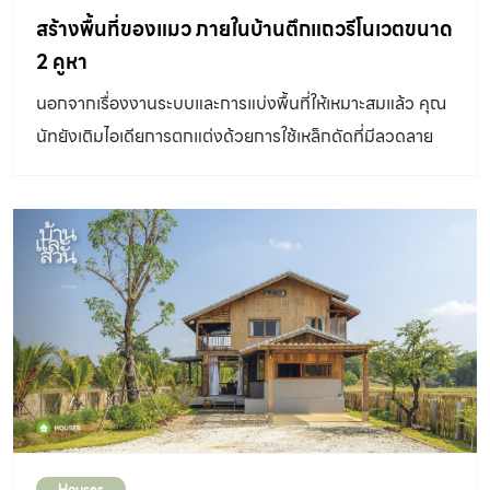
สร้างพื้นที่ของแมว ภายในบ้านตึกแถวรีโนเวตขนาด
2 คูหา
นอกจากเรื่องงานระบบและการแบ่งพื้นที่ให้เหมาะสมแล้ว คุณ
นัทยังเติมไอเดียการตกแต่งด้วยการใช้เหล็กดัดที่มีลวดลาย
แตกต่างกันมาจัดเรียงใหม่ให้น่าสนใจและบ่งบอกตัวตนของ
เจ้าของบ้านที่ทำมาค้าขายอยู่ในย่านสำเพ็ง นอกจากนั้นยังมี
ส่วนที่รองรับอุปนิสัยของน้องแมวที่ทางคุณนุ้ยต้องการ เพิ่ม
ความสดชื่นภายในห้องแมวด้วยต้นพลูด่างที่แขวนริมหน้าต่าง
คุณนุ้ยบอกว่าถึงพลูด่างจะเป็นพิษกับแมว แต่แขวนใน
ตำแหน่งที่น้องแมวไม่สามารถเข้าถึงได้ จึงปลอดภัยและให้
ความรู้สึกสดชื่นจากกิ่งก้านที่ห้อยย้อยลงมา เลี้ยงแมว ระบบ
ปิด “ อยากให้มีพื้นที่วิ่งเล่นของน้องแมว ด้วยนิสัยของแมว
เป็นสัตว์แนวดิ่ง เขาจะวิ่งขึ้นวิ่งลง จึงให้ทำทางเดินที่ต่อเนื่อง
กันไปรอบห้อง พื้นทางเดินเป็นไม้สลับกับพื้นเหล็กฉีก ทำให้เรา
Houses