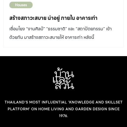
เราได้อยู่กับแมว แฟนมีห้องซ้อมกีต้าร์เป็นสัดส่วน ไม่คิดว่า
Houses
บ้านจะมีพลังได้ขนาดนี้ จนวันที่เราได้มีพื้นที่ที่เรียกว่า ‘บ้าน’
สร้างสภาวะสบาย น่าอยู่ ภายใน อาคารเก่า
เจ้าของ : คุณอุบล วีระเศรษฐกุล และคุณเวสารัช ชัยวัฒน
พันธุ์ ออกแบบ : คุณณัฐวุฒิ มัชฌิมา โทรศัพท์ […]
เชื่อมโยง “งานศิลป์” “ธรรมชาติ” และ “สถาปัตยกรรม” เข้า
ด้วยกัน มาสร้างสภาวะสบายให้ อาคารเก่า หลังนี้
THAILAND'S MOST INFLUENTIAL 'KNOWLEDGE AND SKILLSET
PLATFORM' ON HOME LIVING AND GARDEN DESIGN SINCE
1976.