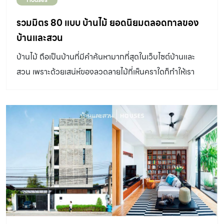
มองเห็นท้องแมวตอนเดินด้วย และแมวมีนิสัยชอบนอนชมวิว
มองไปข้างนอก ผู้ออกแบบเลยทำขอบตรงหน้าต่างให้กว้าง
รวมมิตร 80 แบบ บ้านไม้ ยอดนิยมตลอดกาลของ
เพียงพอสำหรับให้น้องแมวนอนดูวิวข้างนอกได้ด้วย ” ห้อง
บ้านและสวน
ทำงานขนาดเล็กของคุณเว เป็นห้องซ้อมดนตรีและเก็บกีต้าร์
บ้านไม้ ถือเป็นบ้านที่มีคำค้นหามากที่สุดในเว็บไซต์บ้านและ
โดยเฉพาะ โดยจะมองเห็นน้องแมวที่อยู่ในห้องข้างๆเดินเล่น
สวน เพราะด้วยเสน่ห์ของลวดลายไม้ที่เห็นคราใดก็ทำให้เรา
ผ่านกระจกใสแวะมาทักทายเป็นระยะ ๆ หน้าบ้านมีประตูเหล็ก
รู้สึกอบอุ่นได้ทุกครั้งบ้านไม้
ดัดซ้อนอีกชั้น เพราะบางครั้งจะปล่อยให้น้องแมวออกมาเดินดู
คนผ่านไปผ่านมาหน้าบ้านได้ โดยไม่ต้องกลัวว่าน้องจะหนีหาย
ไป เมื่อรีโนเวตห้องแมวเสร็จเรียบร้อย เรียกได้ว่าเปลี่ยนความ
รู้สึกของโกดังเก็บของเป็นที่พักอาศัยได้อย่างกลมกลืน “ ตอน
ที่ยังเป็นโกดัง ไม่มีพื้นที่ของบ้านแยกออกมา ทุกอย่างถูก
แทรกตัวอยู่ท่ามกลางข้าวของ พอตัดสินใจทำจึงเริ่มเคลียร์สต็
อกออกเพื่อรีโนเวตพื้นที่ชั้น 2 จนถึงวันที่ทุกอย่างเสร็จ
เรียบร้อย จำได้เลยว่าวันนั้นเรานั่งอยู่ตรงนี้ แฟนซ้อมกีต้าร์อยู่
ตรงนั้น แล้วเรามองหน้ากัน คือรู้สึกขอบคุณที่ตัดสินใจทำบ้าน