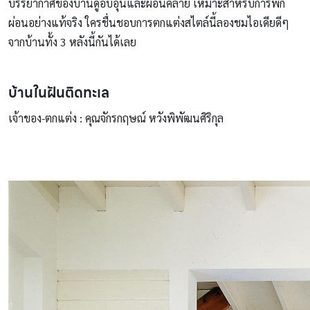
บรรยากาศของบ้านดูอบอุ่นและผ่อนคลาย เหมาะสำหรับการพัก
ผ่อนอย่างแท้จริง ใครชื่นชอบการตกแต่งสไตล์นี้ลองชมไอเดียดีๆ
จากบ้านทั้ง 3 หลังนี้กันได้เลย
บ้านในฝันติดทะเล
เจ้าของ-ตกแต่ง : คุณจักรกฤษณ์ หวังพิพัฒนศิริกุล