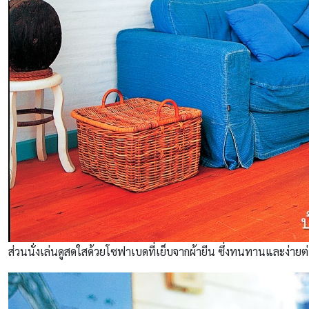
ส่วนนั่งเล่นดูสดใสด้วยโซฟาเบดที่เย็บจากผ้ายีน ซึ่งทนทานและง่าย