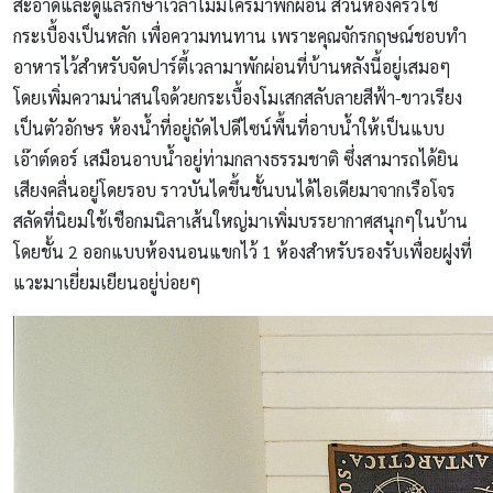
สะอาดและดูแลรักษาเวลาไม่มีใครมาพักผ่อน ส่วนห้องครัวใช้
กระเบื้องเป็นหลัก เพื่อความทนทาน เพราะคุณจักรกฤษณ์ชอบทำ
อาหารไว้สำหรับจัดปาร์ตี้เวลามาพักผ่อนที่บ้านหลังนี้อยู่เสมอๆ
โดยเพิ่มความน่าสนใจด้วยกระเบื้องโมเสกสลับลายสีฟ้า-ขาวเรียง
เป็นตัวอักษร ห้องน้ำที่อยู่ถัดไปดีไซน์พื้นที่อาบน้ำให้เป็นแบบ
เอ๊าต์ดอร์ เสมือนอาบน้ำอยู่ท่ามกลางธรรมชาติ ซึ่งสามารถได้ยิน
เสียงคลื่นอยู่โดยรอบ ราวบันไดขึ้นชั้นบนได้ไอเดียมาจากเรือโจร
สลัดที่นิยมใช้เชือกมนิลาเส้นใหญ่มาเพิ่มบรรยากาศสนุกๆในบ้าน
โดยชั้น 2 ออกแบบห้องนอนแขกไว้ 1 ห้องสำหรับรองรับเพื่อยฝูงที่
แวะมาเยี่ยมเยียนอยู่บ่อยๆ