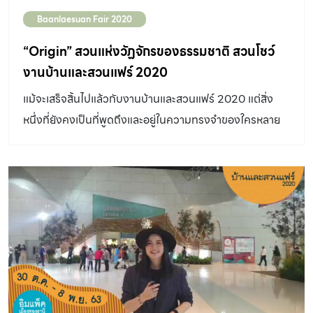
Baanlaesuan Fair 2020
“Origin” สวนแห่งวัฏจักรของธรรมชาติ สวนโชว์
งานบ้านและสวนแฟร์ 2020
แม้จะเสร็จสิ้นไปแล้วกับงานบ้านและสวนแฟร์ 2020 แต่สิ่ง
หนึ่งที่ยังคงเป็นที่พูดถึงและอยู่ในความทรงจำของใครหลาย
คนก็คือ “สวนโชว์” ซึ่งในปีนี้เราได้รับเกียรติจาก คุณศักดิ์
เรืองพร้อม แห่งบริษัทสวนลีลา จำกัด เป็นผู้ออกแบบและจัด
สวนร่วมกับเหล่าที่ปรึกษาผู้ทรงคุณวุฒิ ทั้งอาจารย์พิศาล ตัน
สิน คุณฐาปนิต โชติกเสถียร แห่งบริษัท Murraya Garden
จำกัด และคุณสิงหา ไขแสง มาร่วมกันรังสรรค์ให้สวนโชว์ในปี
นี้สร้างความประทับใจแก่ผู้เข้าชมงาน “origin คือสิ่งก่อ
กำเนิดและมันเป็นสิ่งรอบตัวที่เป็นวัฏจักรของธรรมชาติและ
ชีวิต ซึ่งตีความออกมาเป็นความสัมพันธ์ของทะเล ป่า และ
ภูเขา พร้อมบอกเล่าถึงแก่นแท้ของสิ่งเหล่านั้น” คุณศักดิ์เล่า