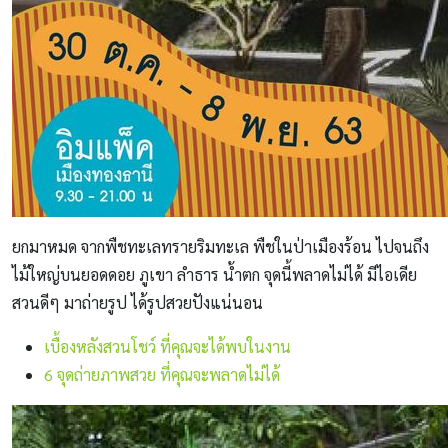
ยกมาหมด จากพืชทะเลทรายริมทะเล พืชในป่าเมืองร้อน ไปจนถึง
ไม้ใหญ่บนยอดดอย ภูเขา ลำธาร น้ำตก จุดนี้พลาดไม่ได้ มีไอเดีย
สวนดีๆ มาถ่ายรูป ได้รูปสวยปังแน่นอน
เบื้องหลังสวนโชว์ ที่คุณจะได้พบในงาน
6 จุดถ่ายภาพสวย ที่คุณจะพลาดไม่ได้