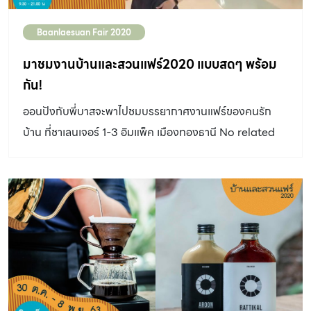
ถึงที่มาคร่าวๆของสวนจากคอนเซ็ปต์ของงานบ้านและสวน
Baanlaesuan Fair 2020
แฟร์ 2020 ซุ้มไม้ไผ่ความสูงประหนึ่งเหมือนถ้ำที่สร้างความ
ตื่นตาให้แก่ผู้ที่เข้าชมตั้งแต่แรกเห็น อีกทั้งยังทำหน้าที่เป็น
มาชมงานบ้านและสวนแฟร์2020 แบบสดๆ พร้อม
ประติมากรรมร่วมกับงานสานหวายเทียมเพื่อสื่อถึงเกลียว
กัน!
คลื่นแห่งท้องทะเล เชื้อเชิญให้เราเข้าไปภายในสวน หลังจาก
ออนปังกับพี่บาสจะพาไปชมบรรยากาศงานแฟร์ของคนรัก
บรรยากาศที่ชวนให้คิดถึงไอเย็นของลมทะเล ก็เข้าสู่
บ้าน ที่ชาเลนเจอร์ 1-3 อิมแพ็ค เมืองทองธานี No related
บรรยากาศของสวนป่าร้อนชื้นที่อุดมไปด้วยมอสส์และเฟิน อีก
posts.
มุมหนึ่งก็เป็นเหมือนเนินเขาลูกเล็กที่เราสามารถเดินลัดเลาะ
ตามทิวเขาหรือชายเขาได้ เกิดมิติต่างๆของการวางตำแหน่ง
ของแนวภูเขา อีกทั้งยังมีประติมากรรมกรอบรูปที่จัดวาง
กระจัดกระจายอยู่ตามมุมต่างๆ ช่วยสื่อถึงความลี้ลับของป่าที่
หลากหลาย ก่อนไปถึงทางลาดที่เชื่อมไปสู่ชั้นลอยอันเป็นที่ตั้ง
ของต้นไม้แห่งชีวิต ซึ่งเป็นจุดเด่นของสวนแห่งนี้ “เราได้นำ
เสนอสิ่งที่หลุดไปจากเดิม ทำไมถึงต้องใช้ไม้ไผ่ตรงนั้น ทำไมถึง
เอาต้นไม้ที่ตายแล้วมาใช้ และทำไมถึงมีกรอบรูป หลายคำถาม