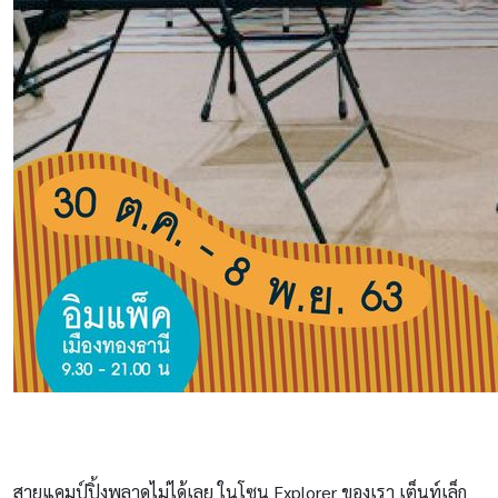
สายแคมป์ปิ้งพลาดไม่ได้เลย ในโซน Explorer ของเรา เต็นท์เล็ก