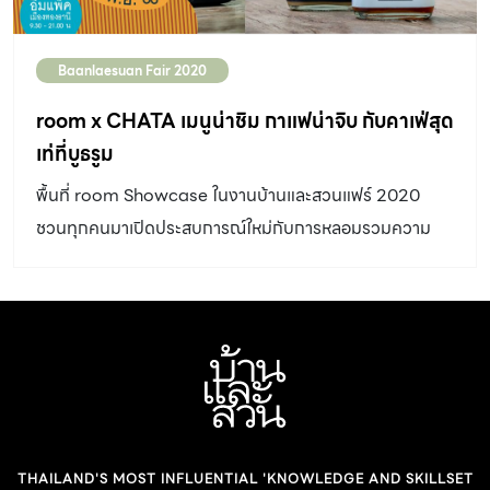
เกิดขึ้น เพราะมันเป็นการออกแบบที่ดูขัดแย้ง นำไปสู่การคิดต่อ
และการรับรู้ของผู้ชม คุณจะมองเพียงความสวยงาม
Baanlaesuan Fair 2020
เพลิดเพลินใจ หรือจะมองให้ลึกไปกว่านั้นก็ย่อมได้” คุณศักดิ์
room x CHATA เมนูน่าชิม กาแฟน่าจิบ กับคาเฟ่สุด
เสริม เมื่อสังเกตดูรายละเอียดหรือแม้แต่มองภาพรวมก็จะพบ
เท่ที่บูธรูม
ว่าสวนแห่งนี้เต็มไปด้วยองค์ประกอบหลากหลายรูปแบบ
ตั้งแต่การเลือกใช้พรรณไม้ที่มีทั้งไม้อวบน้ำ ซึ่งสามารถพบเห็น
พื้นที่ room Showcase ในงานบ้านและสวนแฟร์ 2020
ได้บริเวณชายหาดหรือทะเลทราย เฟิน มอสส์ […]
ชวนทุกคนมาเปิดประสบการณ์ใหม่กับการหลอมรวมความ
อร่อยของคาเฟ่สองบรรยากาศภายใต้แบรนด์ชะตา-CHATA
ไว้ในบูธรูม ทั้งคาเฟ่ดังอย่าง CHATA Specialty Coffee
คาเฟ่เรือนกระจกสุดเท่ที่ซ่อนตัวอยู่ในบูทีคโฮเทลสไตล์โคโลเนีย
ลย่านเยาวราช และCHATA Thammachart ร้านอาหารใน
ศาลาไม้ไผ่กลางทุ่งนาเขียวชอุ่ม งานนี้จึงครบครันด้วยกาแฟ
ดริปกลิ่นกรุ่น เครื่องดื่มสุดรีเฟรช และเมนูอาหารทานง่าย
COFFEE กาแฟดริป – Signature Blend 140 บาท
THAILAND'S MOST INFLUENTIAL 'KNOWLEDGE AND SKILLSET