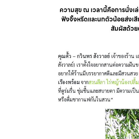
ความสุข ณ เวลานี้คือการนั่งเ
ฟังจิ้งหรีดและนกตัวน้อยส่งเส
สัมผัสด้วย
คุณตั้ว – กวินพร สังวาลย์
เจ้าของร้าน เ
สังวาลย์) เราตั้งใจอยากสานต่อความฝันข
อยากให้ร้านมีบรรยากาศดีและมีสวนสวย 
เรืองพร้อม
จาก
สวนลีลา ไร่หญ้าน้องปลื้ม
ที่ดูร่มรื่น ชุ่มชื้นและสบายตา มีความเป
หรือดื่มชากาแฟกันในสวน”