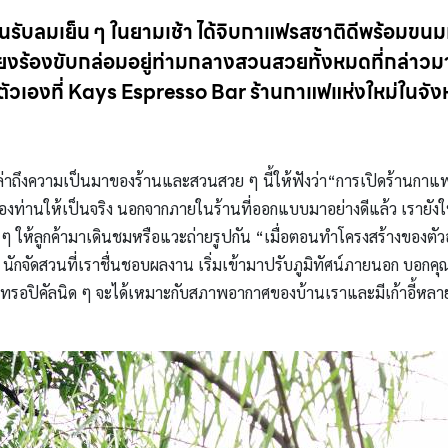
ล่นรับลมเย็น ๆ ในยามเช้า ได้จิบกาแฟรสชาติดีพร้อมขนม
ียงร้องขับกล่อมอยู่ท่ามกลางสวนสวยทั้งหมดที่กล่าวมานี
ตัวเองที่ Kays Espresso Bar ร้านกาแฟแห่งใหม่ในจังห
ล่าถึงความเป็นมาของร้านและสวนสวย ๆ นี้ให้ฟังว่า“การเปิดร้านกาแ
องท่านให้เป็นจริง นอกจากภายในร้านที่ออกแบบมาอย่างดีแล้ว เรายังใ
ๆ ให้ลูกค้ามาเดินชมหรือแวะถ่ายรูปกัน “เมื่อตอนทำโครงสร้างของตั
นักจัดสวนที่เราชื่นชอบผลงาน เริ่มเข้ามาปรับภูมิทัศน์ภายนอก บอกค
็นทรอปิคัลนิด ๆ จะได้เหมาะกับสภาพอากาศของบ้านเราและมีเก้าอี้หลาย ๆ 