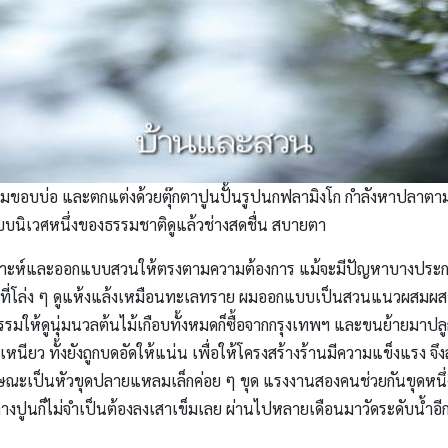
ุมขอบบ่อ และตกแต่งด้วยตุ๊กตาปูนปั้นรูปนกฟลามิงโก กำลังหาปลาตาม
ะบบนิเวศหนึ่งของธรรมชาติดูแล้วช่างสดชื่น สบายตา
าวิเคราะห์และออกแบบสวนให้ตรงตามความต้องการ แม้จะมีปัญหาบางประการ
บพื้นที่โล่ง ๆ ดูแห้งแล้งเหมือนทะเลทราย ผมออกแบบเป็นสวนแนวผสมผ
ให้ดูนุ่มนวลต้นไม้เกือบทั้งหมดก็ซื้อจากกรุงเทพฯ และขนย้ายมาปลูกท
เหนียว ทั้งยังถูกบดอัดให้แน่น เพื่อให้โครงสร้างร้านมีความแข็งแรง จ
ักษณะเป็นหัวขุดปลายแหลมเล็กค่อย ๆ ขุด แรงงานสองคนช่วยกันขุดหนึ่งวั
งปูนก็ไม่จำเป็นต้องลงเสาเข็มเลย ผ่านไปหลายเดือนมาวัดระดับน้ำอีกครั้