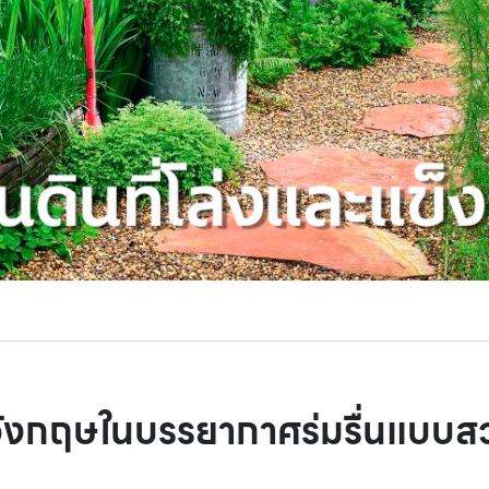
ังกฤษในบรรยากาศร่มรื่นแบบส