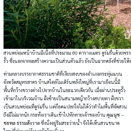
สวนหย่อมหน้าบ้านมีเนื้อที่ประมาณ 80 ตารางเมตร ดูร่มรื่นด้วยพรร
รั้ว ซึ่งนอกจากจะสร้างความเป็นส่วนตัวแล้ว ยังเป็นฉากหลังที่ช่วยให้สว
ท่ามกลางบรรยากาศธรรมชาติที่เงียบสงบของอำเภอกระทุ่มแบน
จังหวัดสมุทรสาคร บ้านสไตล์โมเดิร์นหลังใหญ่ที่เรามาเยือนนี้มี
พื้นที่กว้างขวางต่างไปจากบ้านในละแวกเดียวกัน เมื่อผ่านประตูรั้ว
เข้ามาในบริเวณบ้าน ฝั่งซ้ายเป็นสนามหญ้ากว้างสบายตา ฝั่งขวา
เป็นสวนหย่อมที่ดูร่มรื่น เเต่ก็อดแปลกใจไม่ได้ว่าทำไมพื้นที่จัดสวน
ถึงมีไม่มากนัก กระทั่งเราเดินเข้าไปทักทายเจ้าของบ้าน
คุณนุช –
ชยพล ธรรมสังวาล
ซึ่งนั่งอยู่ริมสระว่ายน้ำ จึงได้เห็นสวนขนาด