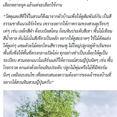
เลือกหลายจุด แล้วแต่จะเลือกใช้งาน
“วัสดุและสีที่ใช้ในสวนก็ดึงมาจากตัวบ้านเพื่อให้ดูสัมพันธ์กัน เป็นสี
ธรรมชาติแนวเอิร์ธโทน เพราะอยากให้ภาพรวมของสวนดูเรียบๆ
เท่ๆ เช่น เหล็กสีดำ ค็อบเบิลสโตน ก้อนหินประดับสีเทา พื้นไม้เทียม
สีน้ำตาล ต้นไม้เน้นสีเขียวเป็นหลัก อยากให้ดูสะอาดๆ ใช้ไม้ตัดแต่ง
ให้ดูเท่ๆ แซมด้วยไม้ดอกโทนสีขาวชมพู ไม้ใหญ่ปลูกอยู่ด้านริมของ
พื้นที่เพื่อให้พื้นที่ตรงกลางเปิดโล่ง ทุกอย่างทำเป็นบล็อกให้ดูเป็น
ระเบียบ สวนออกแนวโมเดิร์นแต่ก็ให้อารมณ์สวนญี่ปุ่นนิดๆ เช่น พื้น
โรยกรวด ตกแต่งด้วยก้อนหินประดับ ปลูกไม้พุ่มหรือไม้ที่มีฟอร์ม
นิ่งๆ เหมือนบอนไซ เพื่อตอบสนองความต้องการของเจ้าของบ้านที่
อยากได้สวนหินสวนญี่ปุ่นครับ”