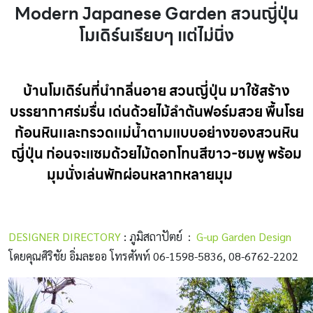
Modern Japanese Garden สวนญี่ปุ่น
โมเดิร์นเรียบๆ แต่ไม่นิ่ง
บ้านโมเดิร์นที่นำกลิ่นอาย สวนญี่ปุ่น มาใช้สร้าง
บรรยากาศร่มรื่น เด่นด้วยไม้ลำต้นฟอร์มสวย พื้นโรย
ก้อนหินเเละกรวดเเม่น้ำตามแบบอย่างของสวนหิน
ญี่ปุ่น ก่อนจะแซมด้วยไม้ดอกโทนสีขาว-ชมพู พร้อม
มุมนั่งเล่นพักผ่อนหลากหลายมุม
นเเญี่
DESIGNER DIRECTORY
:
ภูมิสถาปัตย์ :
G-up Garden Design
โดยคุณศิริชัย อิ่มละออ โทรศัพท์ 06-1598-5836, 08-6762-2202