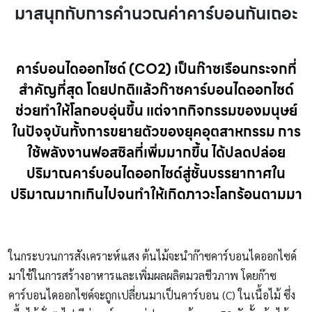
มาสนุกกับการคำนวณค่าคาร์บอนกันเถอะ
คาร์บอนไดออกไซด์ (CO2) เป็นก๊าซเรือนกระจกที่
สำคัญที่สุด โดยปกติแล้วก๊าซคาร์บอนไดออกไซด์
ช่วยทำให้โลกอบอุ่นขึ้น แต่จากกิจกรรมของมนุษย์
ในปัจจุบันทั้งการขยายตัวของยุคอุตสาหกรรม การ
ใช้พลังงานฟอสซิลที่เพิ่มมากขึ้น ได้ปลดปล่อย
ปริมาณคาร์บอนไดออกไซด์สู่ชั้นบรรยากาศใน
ปริมาณมากเกินไปจนทำให้เกิดภาวะโลกร้อนตามมา
ในกระบวนการสังเคราะห์แสง ต้นไม้จะนำก๊าซคาร์บอนไดออกไซด์
มาใช้ในการสร้างอาหารและเพิ่มผลผลิตมวลชีวภาพ โดยก๊าซ
คาร์บอนไดออกไซด์จะถูกเปลี่ยนมาเป็นคาร์บอน (C) ในเนื้อไม้ ซึ่ง