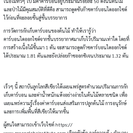
เนื้อไม้ทั่วๆ ไป มีค่าคาร์บอนอยู่ประมาณร้อยละ 50 ดังนั้นต้นไม้
และป่าไม้มีคุณสมบัติที่ดีคือ สามารถดูดซับก๊าซคาร์บอนไดออกไซด์
ไว้ก่อนที่จะลอยขึ้นสู่ชั้นบรรยาการ
การวัดการกักเก็บคาร์บอนของต้นไม้ ทำให้เรารู้ว่า
คาร์บอนไดออกไซด์จากชั้นบรรยากาศมาเก็บไว้ปริมาณเท่าใด โดยที่
การสร้างเนื้อไม้ขึ้นมา 1 ตัน จะสามารถดูดก๊าซคาร์บอนไดออกไซด์
ได้ประมาณ 1.81 ตันและยังปล่อยก๊าซออกซิเจนประมาณ 1.32 ตัน
เร็วๆ นี้ สถาบันลูกโลกสีเขียวได้เผยแพร่สูตรคำนวณปริมาณการกัก
เก็บคาร์บอน และค่าน้ำหนักแห้งอย่างง่ายในต้นไม้หลายชนิด เพื่อ
เผยแพร่ความรู้เรื่องค่าคาร์บอนส่งเสริมการปลูกต้นไม้ การอนุรักษ์
และการเพิ่มพื้นที่สีเขียวให้มากขึ้น
ผู้สนใจสามารถเข้าเว็บไซต์ https://
www.greenglobeinstitute.com เลือกหัวข้อ องค์ความรู้ >คำนวณ