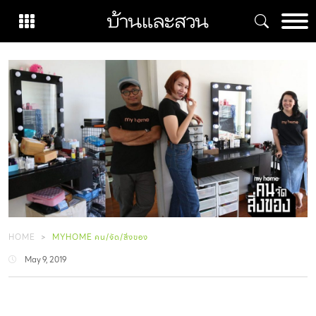
Skip
to
content
HOME
MYHOME คน/จัด/สิ่งของ
May 9, 2019