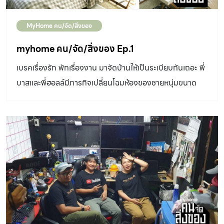
MyHome คน/จัด/สิ่งของ
myhome คน/จัด/สิ่งของ Ep.1
เบรคเรื่องรัก พักเรื่องงาน มาจัดบ้านให้เป็นระเบียบกันเถอะ พี่
บาสและพี่ฮอลล์มีภารกิจเปลี่ยนโฉมห้องของชายหนุ่มขนาด
24 ตารางเมตร ที่เต็มไปด้วยของสะสม(สมบัติบ้า)มากมาย
จากความรกกลายเป็นความน่ารัก มีเคล็ดลับน่าสนใจขนาด
ไหน ไปชมพร้อมๆกันเลยค่ะ! No related posts.