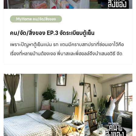
MyHome คน/จัด/สิ่งของ
คน/จัด/สิ่งของ EP.3 จัดระเบียบตู้เย็น
เพราะปัญหาตู้เย็นแน่น รก แถมมีคราบสกปรกที่ซ่อนเอาไว้คือ
เรื่องที่หลายบ้านต้องเจอ พี่บาสและพี่ฮอลล์จึงนำเสนอวิธี จัด
ระเบียบตู้เย็น เปลี่ยนความยุ่งเหยิงให้เป็นระเบียบ