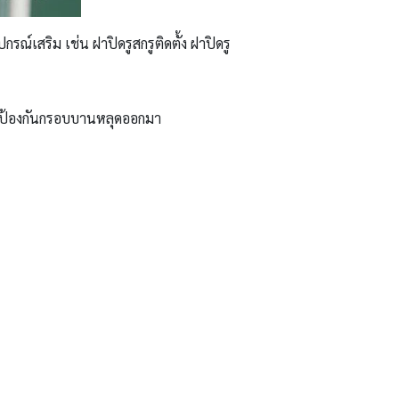
ณ์เสริม เช่น ฝาปิดรูสกรูติดตั้ง ฝาปิดรู
รางป้องกันกรอบบานหลุดออกมา