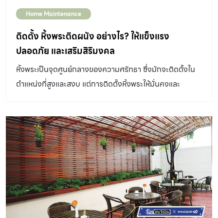
น้ำรั่วซึมเข้ามา อาจหยดลงใต้จุดที่รั่วซึมเลย หรือไหลไปยังจุด
Home Maintenance
อื่นที่ห่างออกไป จึงตรวจสอบการรั่วซึมได้ยาก โดยเฉพาะ
อาคารเก่าที่มีอายุ 10-20 ปี ขึ้นไป วัสดุมุงหลังคาหรืออุปกรณ์
ติดตั้ง หิ้งพระติดผนัง อย่างไร? ให้แข็งแรง
การติดตั้งมักเริ่มเสื่อมสภาพ หรือแม้แต่อาคารใหม่ที่ติดตั้ง
ปลอดภัย และเสริมสิริมงคล
หลังคาไม่ได้มาตรฐาน หากพบอาการเหล่านี้บนฝ้าเพดานและ
หิ้งพระเป็นจุดศูนย์กลางของความศรัทธา ซึ่งมักจะติดตั้งใน
หลังคา อย่ารอช้าที่จะตรวจสอบการรั่วซึมของหลังคาให้
ตำแหน่งที่สูงและสงบ แต่การติดตั้งหิ้งพระให้มั่นคงและ
ละเอียด ก่อนจะบานปลายจนบ้านเสียหายหนัก สังเกตอาการ
ปลอดภัยนั้น จำเป็นต้องคำนึงถึงปัจจัยด้านโครงสร้างและ
ฝ้าเพดาน รอยด่าง-ชื้น เป็นอาการของน้ำรั่วหยดลงมาที่จุด
เทคนิคงานช่างอย่างเหมาะสม เพื่อป้องกันปัญหาหิ้งหลุด ร่วง
นั้น อาจหยดลงมาแล้วแห้ง โดยค่อยๆสะสมจนฝ้าเพดานเกิด
หรือทำให้ผนังเสียหาย “ช่างประจำบ้าน” มีคำแนะนำสำหรับการ
รอยด่างเป็นวง หากลองสัมผัสฝ้าเพดานช่วงฝนตกแล้วฝ้า
ติดตั้งหิ้งพระให้มั่นคง แข็งแรง และปลอดภัยมาฝากกัน หิ้ง
เพดานยังแห้ง อาจแปลว่ามีการรั่วซึมน้อย หรือน้ำอาจเปลี่ยน
พระติดผนัง 1. เลือกตำแหน่งติดตั้งที่เหมาะสม ตำแหน่งที่ดี
ไปหยดที่จุดอื่น หรือเกิดจากสาเหตอื่น เช่น ความชื้นจากฉี่หนู
ที่สุดสำหรับหิ้งพระควรอยู่ในพื้นที่สงบ ห่างจากบริเวณที่มี
หรือนกที่อยู่บนฝ้าเพดาน แต่ถ้าเป็นคราบน้ำที่เปียกชื้นอยู่
ความวุ่นวาย เช่น ห้องนั่งเล่น ห้องรับแขก หรือห้องพระ ควร
แสดงว่ามีจุดที่หลังคารั่วค่อนข้างแน่นอน มักมีอาการร่วมกับ
ติดตั้งในระดับที่สูงกว่าศีรษะ (อย่างน้อย 150-180 ซม. จาก
สีโป่งพอง ฝ้าเพดานบวม ยิ่งรอยคราบน้ำกว้างแสดงว่ามีการ
พื้น) และอยู่ในทิศทางที่เหมาะสมเช่น หันหน้าไปทางทิศตะวัน