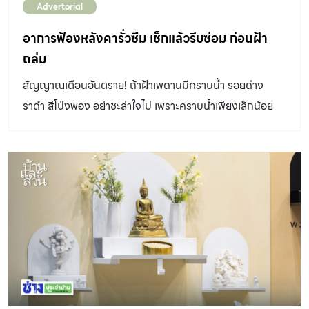
Advertorial
อาการฟ้องหลังคารั่วซึม เช็กแล้วรีบซ่อม ก่อนฝ้า
ถล่ม
สัญญาณเตือนอันตราย! ถ้าฝ้าเพดานมีคราบน้ำ รอยด่าง
ราดำ สีโป่งพอง อย่าชะล่าใจไป เพราะคราบน้ำเพียงเล็กน้อย
ส่อแววถึงปัญหาใหญ่ที่ซ่อนอยู่เหนือฝ้าเพดานจากหลังคารั่ว
แตกร้าว มีน้ำซึมเข้ามาจากการชำรุดเสียหาย หรือหลังคาเก่า
เสื่อมสภาพ ซึ่งหากไม่รีบซ่อมแซม อาจเสียหายลุกลามไปยัง
ผนัง พื้น และเฟอร์นิเจอร์ หรือฝ้าเพดานอุ้มน้ำจนถล่มลงมาได้
แน่นอนว่าค่าซ่อมแซมก็จะสูงขึ้นตามไปด้วย มาดูกันว่าอาการ
แบบไหนที่ฟ้องว่าหลังคารั่วซึม มีวิธีตรวจสอบหลังคารั่ว
อย่างไร และเมื่อไรควรเรียกช่างผู้เชี่ยวชาญ มาแก้ปัญหาให้
ตรงจุด ไม่ให้บานปลายกว่าเดิม หลังคารั่วซึม อาการฟ้อง
หลังคารั่ว หลังคาเป็นจุดอยู่สูง มองเห็นไม่ทั่วถึง อีกทั้งเมื่อมี