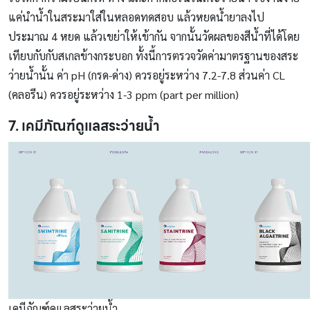
แค่นำน้ำในสระมาใส่ในหลอดทดสอบ แล้วหยดน้ำยาลงไป
ประมาณ 4 หยด แล้วเขย่าให้เข้ากัน จากนั้นวัดผลของสีน้ำที่ได้โดย
เทียบกับกับสเกลข้างกระบอก ทั้งนี้การตรวจวัดค่ามาตรฐานของสระ
ว่ายน้ำนั้น ค่า pH (กรด-ด่าง) ควรอยู่ระหว่าง 7.2-7.8 ส่วนค่า CL
(คลอรีน) ควรอยู่ระหว่าง 1-3 ppm (part per million)
7. เคมีภัณฑ์ดูแลสระว่ายน้ำ
เคมีภัณฑ์ดูแลสระว่ายน้ำ