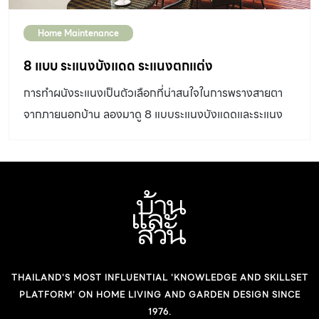
รั่วซึมมาก […]
ออกหรือทิศเหนือ 2. ตรวจสอบประเภทของผนัง การติดตั้งหิ้ง
Home Maintenance
พระต้องคำนึงถึงประเภทของผนัง เพื่อเลือกพุกและสกรูที่
เหมาะสม ผนังคอนกรีต: แข็งแรง รองรับน้ำหนักได้ดี ใช้พุก
8 แบบ ระแนงบังแดด ระแนงตกแต่ง
พลาสติกหรือพุกเหล็กพร้อมสกรูขนาด 2.5-3 นิ้ว ผนังอิฐ
การทำผนังระแนงเป็นตัวเลือกที่น่าสนใจในการพรางสายตา
มอญฉาบปูน: ค่อนข้างแข็งแรง ใช้พุกพลาสติกขนาดกลางถึง
จากภายนอกบ้าน ลองมาดู 8 แบบระแนงบังแดดและระแนง
ใหญ่ ผนังยิปซัม: ต้องติดตั้งเข้ากับโครงเคร่าหรือใช้พุกสำหรับ
ตกแต่งเพื่อเป็นไอเดียนำไปตกแต่งบ้านและสวน
ยิปซัมโดยเฉพาะ (เช่น พุกผีเสื้อ หรือพุก Molly Bolt) เพื่อ
รองรับน้ำหนัก 3. เลือกอุปกรณ์ยึดให้เหมาะสม พุกเหล็ก:
เหมาะกับผนังคอนกรีตและอิฐมอญ รองรับน้ำหนักได้ดีมาก
พุกพลาสติก: ใช้กับผนังปูนทั่วไป […]
THAILAND'S MOST INFLUENTIAL 'KNOWLEDGE AND SKILLSET
PLATFORM' ON HOME LIVING AND GARDEN DESIGN SINCE
1976.