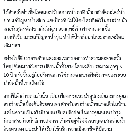
ใช้สำหรับฆ่าเชื้อโรคและปรับสภาพน้ำ อาทิ น้ำยากำจัดตะไคร่น้ำ
ช่วยแก้ปัญหาน้ำเขียว และป้องกันไม่ให้ตะไคร่จับตัวในสระว่ายน้ำ
คลอรีนสูตรพิเศษ กลิ่นไม่ฉุน ออกฤทธิ์เร็ว สามารถฆ่าเชื้อ
แบคทีเรีย และแก้ปัญหาน้ำขุ่น ทำให้น้ำกลับมาใสสะอาดเหมือน
เดิม ฯลฯ
อย่างไรก็ดี เราอาจกำหนดระยะเวลาของการทำความสะอาดครั้ง
ใหญ่ ซึ่งหมายถึงการเปลี่ยนน้ำทั้งสระ โดยเฉลี่ยประมาณทุกๆ 5-
10 ปี หรือขึ้นอยู่กับปริมาณการใช้งานและประสิทธิภาพของระบบ
บำบัดน้ำที่เราเลือกใช้
จากที่ได้กล่าวมาแล้วนั้น เป็นเพียงการแนะนำอุปกรณ์และการดูแล
สระว่ายน้ำเบื้องต้นด้วยตนเอง สำหรับสระว่ายน้ำขนาดเล็กในบ้าน
แต่ในความเป็นจริงมีรายละเอียดปลีกย่อยในการดูแลและบำรุง
รักษาสระว่ายน้ำอีกพอสมควร สำหรับผู้ที่ไม่มีเวลาดูแลสระว่ายน้ำ
ด้วยตนเอง แนะนำให้เรียกใช้บริการจากมืออาชีพที่มีความ