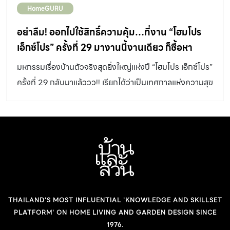
HomeGURU
อย่าลืม! ออกไปใช้สิทธิ์ความคุ้ม…ที่งาน “โฮมโปร
เอ็กซ์โปร” ครั้งที่ 29 มางานนี้งานเดียว ก็ซื้อหา
สินค้าเพื่อบ้าน ได้อย่าง ครบถ้วน
มหกรรมเรื่องบ้านตัวจริงสุดยิ่งใหญ่แห่งปี “โฮมโปร เอ็กซ์โปร”
ครั้งที่ 29 กลับมาแล้ววว!! เรียกได้ว่าเป็นเทศกาลแห่งความสุข
เพื่อคนรักบ้านอย่างแท้จริง กับการยกเอากองทัพสินค้าเรื่อง
บ้านมาให้เลือกชอปฯ กันครบ แบบสุดคุ้ม ตลอดทั้ง 10 วัน ไม่
ว่าจะเป็น เครื่องใช้ไฟฟ้า, เครื่องทำความเย็น, ปั๊ม/แท๊งค์ และ
เฟอร์นิเจอร์ตกแจ่งบ้านที่ต้องบอกว่าละลานตากว่าทุกปี สินค้า
เหล่านี้เดินหน้าเอามาลดราคากันถึง 70% แถมยังมีบริการติด
ตั้งฟรีให้อีกด้วย อะไรจะเจ๋งไปกว่านี้! และแน่นอนว่าภายในงาน
ที่นอกจากจะมีสินค้าให้เลือกกันแบบถึงใจในทุกความต้องการ
THAILAND'S MOST INFLUENTIAL 'KNOWLEDGE AND SKILLSET
แล้ว ปีนี้ทางโฮมโปรเค้ายังมีไฮไลท์สุดพิเศษที่เรียกว่า
PLATFORM' ON HOME LIVING AND GARDEN DESIGN SINCE
Commercial Zone Model Room ที่จำลองเอาโมเดล
1976.