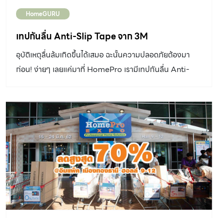
HomeGURU
เทปกันลื่น Anti-Slip Tape จาก 3M
อุบัติเหตุลื่นล้มเกิดขึ้นได้เสมอ ฉะนั้นความปลอดภัยต้องมา
ก่อน! ง่ายๆ เลยแค่มาที่ HomePro เรามีเทปกันลื่น Anti-
Slip Tape จาก 3M ที่จะช่วยรองรับสารพัดการกันลื่น ทั้ง
ภายใน- ภายนอกบ้าน ด้วยกาวคุณภาพ แม้เปียกก็หลุดลอก
ยาก ดีขนาดนี้มีจำหน่ายแล้วที่ HomePro ดูรายละเอียดเพิ่ม
เติมและช้อปออนไลน์ได้ที่ : – เทปกันลื่น 3M 1″ x 18 ม. สีดำ
คลิก https://bit.ly/2IKVik8 – เทปกันลื่น 3M 1″ x 18 ม.
สีใส คลิก https://bit.ly/2tLE8yb No related posts.