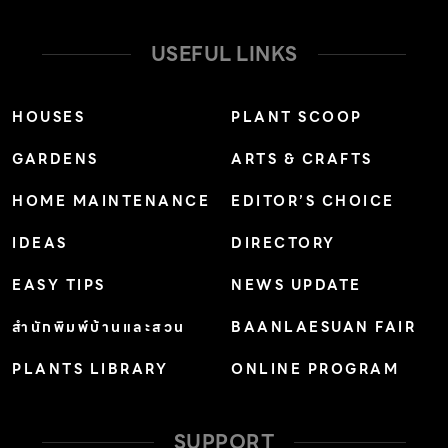
ธุรกิจในฝันของใครหลายๆ คนมารวมไว้ที่นี่ ทั้ง คาเฟ่&เบเก
อรี่, ร้านสมูตตี้ โฮลเทล เก๋ๆ, ร้านซัก อบ รีด หรือแม้แต่การ
USEFUL LINKS
จัดสรรพื้นที่ภายในคอนโดมิเนียมก็มีมาโชว์ โดยมีสินค้า
คุณภาพที่หลากหลายมาจำหน่ายให้ซื้อหาได้จริงตามต้องการ
HOUSES
PLANT SCOOP
เดินมาดูแล้วจะรู้ว่าเราสามารถนำทุกอย่างที่จัดแสดงไปมิกซ์
GARDENS
ARTS & CRAFTS
แอนด์แมทซ์ ให้เข้าได้ทุกความต้องการทางธุรกิจขนาดเล็ก พูด
แค่นี้ก็เห็นภาพชัดขึ้นแล้วใช่มั้ยคะ ว่ามาที่นี่เรากล้ารับประกันได้
HOME MAINTENANCE
EDITOR’S CHOICE
ถึงควมคุ้มค่าแน่นอน พูดถึงไฮล์เด่นที่น่าสนใจไปซะเยอะเลย
IDEAS
DIRECTORY
แต่ก็ยังไม่ได้หมดเพียงแค่นั้นค่ะ คุณผู้อ่านต้องตามเราไปดูกัน
ต่อว่างานนี้จะมีอะไรที่พิเศษๆ มาจัดแสดงให้เลือกซื้อบ้าง บอก
EASY TIPS
NEWS UPDATE
เลยว่ายังมีอีกเยอะ ที่สำคัญต้องแอบกระซิบเลยว่า สินค้าแต่ละ
สำนักพิมพ์บ้านและสวน
BAANLAESUAN FAIR
บูธที่นำมาแสดงและจำหน่ายในปีนี้ บางชิ้นเปิดตัวในงานนี้เป็น
PLANTS LIBRARY
ONLINE PROGRAM
ที่แรกอีกด้วย เอาล่ะค่ะ! เราอย่ามัวรอช้ากันอยู่เลย ไปดูกันดี
กว่าว่าสินค้าที่เราอยากแนะนำ […]
SUPPORT