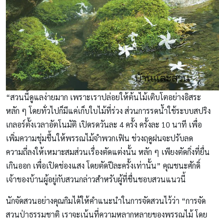
“สวนนี้ดูแลง่ายมาก เพราะเราปล่อยให้ต้นไม้เติบโตอย่างอิสระ
หลัก ๆ โดยทั่วไปก็มีแค่เก็บใบไม้ที่ร่วง ส่วนการรดน้ำใช้ระบบสปริง
เกลอร์ตั้งเวลาอัตโนมัติ เปิดรดวันละ 4 ครั้ง ครั้งละ 10 นาที เพื่อ
เพิ่มความชุ่มชื้นให้พรรณไม้จำพวกเฟิน ช่วงฤดูฝนจะปรับลด
ความถี่ลงให้เหมาะสมส่วนเรื่องตัดแต่งนั้น หลัก ๆ เพียงตัดกิ่งที่ยื่น
เกินออก เพื่อเปิดช่องแสง โดยตัดปีละครั้งเท่านั้น” คุณชนะศักดิ์
เจ้าของบ้านผู้อยู่กับสวนกล่าวสำหรับผู้ที่ชื่นชอบสวนแนวนี้
นักจัดสวนอย่างคุณกิมได้ให้คำแนะนำในการจัดสวนไว้ว่า “การจัด
สวนป่าธรรมชาติ เราจะเน้นที่ความหลากหลายของพรรณไม้ โดย