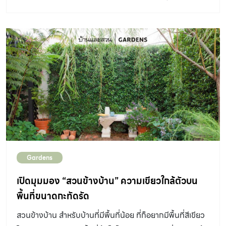
ถึงการจัด สวนป่าญี่ปุ่น และสวนยุโรปแบบโมเดิร์นแห่งนี้ให้เรา
ฟัง พื้นที่สวนทั้งหมดกว่า 1 ไร่ คุณมอร์-อัศนัย แก่นจันทร์ นัก
จัดสวนจากร่มรื่น แลนด์สเคป ได้ออกแบบให้เป็นสวน 2 สไตล์
โดยโซนหน้าบ้านจัดเป็นสวนยุโรปแบบโมเดิร์น เพื่อให้ดูเป็น
ระเบียบและดูแลง่าย และมี สวนป่าญี่ปุ่น กระจายอยู่ทั่วทั้งบ้าน
อีกทั้งยังได้ตัดทอนดีเทลบางส่วน เพื่อไม่ให้ดูเป็นสวนแบบใด
แบบหนึ่งที่ชัดเจนจนเกินไป และสามารถอยู่ร่วมกันได้อย่าง
ลงตัว “การวางผังสวนผมดูจากกิจกรรมของเจ้าของบ้านเป็น
หลักครับ และดูจากมุมมองต่าง ๆ ร่วมด้วย โซนหน้าบ้านติด
รั้วจัดเป็นสวนญี่ปุ่นเล็ก ๆ มีศาลาไว้รับแขกที่มาติดต่องาน
Gardens
คุณหนุ่มมีปลาแรดเผือกที่เคยเลี้ยงไว้ที่บ้านเดิมและอยากย้าย
มาอยู่ที่บ้านใหม่ด้วย ผมทำบ่อปลาไว้ด้านใน เพิ่มศาลาไว้นั่ง
เปิดมุมมอง “สวนข้างบ้าน” ความเขียวใกล้ตัวบน
เล่นและต้อนรับญาติ ๆ ลูกสาวคุณหนุ่มอยากได้ชิงช้า ผมเลือก
พื้นที่ขนาดกะทัดรัด
ให้อยู่ที่สวนข้างบ้าน ถัดเข้าไปด้านในยังมีสวนญี่ปุ่นอยู่ริมสระ
สวนข้างบ้าน สำหรับบ้านที่มีพื้นที่น้อย ที่ก็อยากมีพื้นที่สีเขียว
ว่ายน้ำและห้องคาราโอเกะ จะเห็นว่ามีจุดนั่งเล่นจุดต้อนรับ