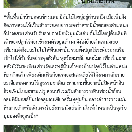
“พื้นที่หน้าบ้านค่อนข้างแคบ มีต้นไม้ใหญ่อยู่ส่วนหนึ่ง เมื่อเห็นจึง
คิดภาพสวนให้เป็นลำธารแคบยาว มองว่าหากมีน้ำตกสองตำแหน่ง
ก็น่าจะสวย สำหรับรับสายตาเมื่อนั่งมุมนั่งเล่น ต้นไม้ใหญ่ต้นเดิมที่
เจ้าของปลูกไว้ค่อนข้างลงตัวอยู่แล้ว ผมจึงไม่ย้ายตำแหน่งเลย
เพียงแต่งกิ่งและใบไม่ให้ทึบเท่านั้น รวมทั้งปลูกไม้ระดับรองเสริม
เข้าไปให้รับกันอย่างพุดกังหัน พุดร้อยมาลัย และโมก เพื่อเป็นฉาก
หลังบังริมระเบียง ส่วนจิกเศรษฐีนั้นเจ้าของบ้านปลูกไว้ในตำแหน่ง
ที่ลงตัวแล้ว เพียงเติมเฟินกีบแรดออสเตรเลียให้โค้งลงมาเก็บราย
ละเอียดของสวนให้ดูธรรมชาติและสวยงามขึ้นจากนั้นปิดหน้าดิน
ด้วยเฟินใบมะขามเปรู ส่วนบริเวณริมลำธารวางหินฟองน้ำก้อน
กลมที่มีมอสส์ขึ้นปกคลุมจนเขียวครึ้ม ดูชุ่มชื้น กลางลำธารวางแผ่น
หินกาบสำหรับเดินตรงไปยังลานนั่งเล่นด้านในที่กำหนดเป็นจุดรับ
มุมมองอีกจุดหนึ่ง”