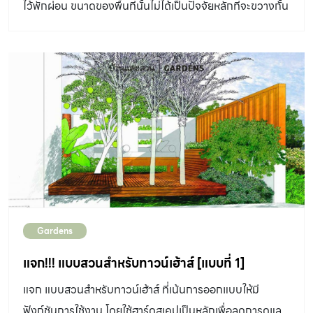
ไว้พักผ่อน ขนาดของพื้นที่นั้นไม่ได้เป็นปัจจัยหลักที่จะขวางกั้น
กระจายอยู่ทั่วสวน ตั้งแต่หน้าบ้านไปจนถึงริมสระว่ายน้ำที่อยู่
คุณกับธรรมชาติเลยครับ
หลังบ้าน เพื่อใช้รองรับเพื่อน ๆ และญาติตามลำดับความสนิท
ครับ” อีกสิ่งหนึ่งที่ดูต่างไปจากงานของคุณมอร์ที่เคยเห็น คือ
การเลือกใช้ต้นไม้และการจัดกลุ่มต้นไม้ สวนนี้มีขนาดใหญ่มาก
ก็จริง แต่กลับเห็นต้นไม้ที่ไม่หลากหลายมากนัก บริเวณหน้า
บ้านที่เป็นสวนแบบฝรั่งรายล้อมด้วยต้นไม้ใหญ่ที่เห็นได้ในสวน
ทรอปิคัล ไม่ว่าจะเป็น เสม็ดแดง […]
Gardens
แจก!!! แบบสวนสำหรับทาวน์เฮ้าส์ [แบบที่ 1]
แจก แบบสวนสำหรับทาวน์เฮ้าส์ ที่เน้นการออกแบบให้มี
ฟังก์ชันการใช้งาน โดยใช้ฮาร์ดสเคปเป็นหลักเพื่อลดการดูแล