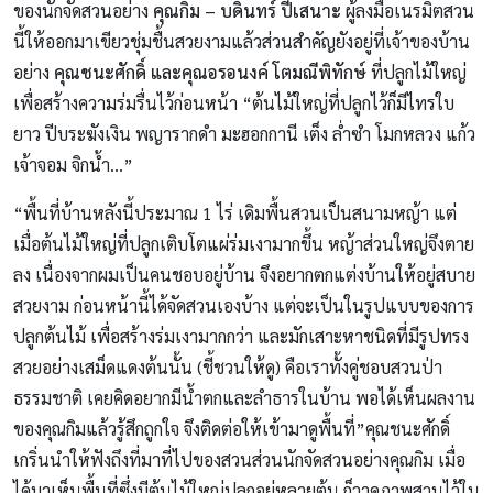
ของนักจัดสวนอย่าง
คุณกิม – บดินทร์ ปี่เสนาะ
ผู้ลงมือเนรมิตสวน
นี้ให้ออกมาเขียวชุ่มชื้นสวยงามแล้วส่วนสำคัญยังอยู่ที่เจ้าของบ้าน
อย่าง
คุณชนะศักดิ์ และคุณอรอนงค์ โตมณีพิทักษ์
ที่ปลูกไม้ใหญ่
เพื่อสร้างความร่มรื่นไว้ก่อนหน้า “ต้นไม้ใหญ่ที่ปลูกไว้ก็มีไทรใบ
ยาว ปีบระฆังเงิน พญารากดำ มะฮอกกานี เต็ง ล่ำซำ โมกหลวง แก้ว
เจ้าจอม จิกน้ำ…”
“พื้นที่บ้านหลังนี้ประมาณ 1 ไร่ เดิมพื้นสวนเป็นสนามหญ้า แต่
เมื่อต้นไม้ใหญ่ที่ปลูกเติบโตแผ่ร่มเงามากขึ้น หญ้าส่วนใหญ่จึงตาย
ลง เนื่องจากผมเป็นคนชอบอยู่บ้าน จึงอยากตกแต่งบ้านให้อยู่สบาย
สวยงาม ก่อนหน้านี้ได้จัดสวนเองบ้าง แต่จะเป็นในรูปแบบของการ
ปลูกต้นไม้ เพื่อสร้างร่มเงามากกว่า และมักเสาะหาชนิดที่มีรูปทรง
สวยอย่างเสม็ดแดงต้นนั้น (ชี้ชวนให้ดู) คือเราทั้งคู่ชอบสวนป่า
ธรรมชาติ เคยคิดอยากมีน้ำตกและลำธารในบ้าน พอได้เห็นผลงาน
ของคุณกิมแล้วรู้สึกถูกใจ จึงติดต่อให้เข้ามาดูพื้นที่”คุณชนะศักดิ์
เกริ่นนำให้ฟังถึงที่มาที่ไปของสวนส่วนนักจัดสวนอย่างคุณกิม เมื่อ
ได้มาเห็นพื้นที่ซึ่งมีต้นไม้ใหญ่ปลูกอยู่หลายต้น ก็วาดภาพสวนไว้ใน