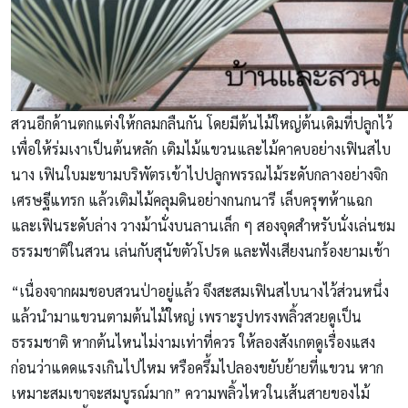
สวนอีกด้านตกแต่งให้กลมกลืนกัน โดยมีต้นไม้ใหญ่ต้นเดิมที่ปลูกไว้
เพื่อให้ร่มเงาเป็นต้นหลัก เติมไม้แขวนและไม้คาคบอย่างเฟินสไบ
นาง เฟินใบมะขามบริพัตรเข้าไปปลูกพรรณไม้ระดับกลางอย่างจิก
เศรษฐีแทรก แล้วเติมไม้คลุมดินอย่างกนกนารี เล็บครุฑห้าแฉก
และเฟินระดับล่าง วางม้านั่งบนลานเล็ก ๆ สองจุดสำหรับนั่งเล่นชม
ธรรมชาติในสวน เล่นกับสุนัขตัวโปรด และฟังเสียงนกร้องยามเช้า
“เนื่องจากผมชอบสวนป่าอยู่แล้ว จึงสะสมเฟินสไบนางไว้ส่วนหนึ่ง
แล้วนำมาแขวนตามต้นไม้ใหญ่ เพราะรูปทรงพลิ้วสวยดูเป็น
ธรรมชาติ หากต้นไหนไม่งามเท่าที่ควร ให้ลองสังเกตดูเรื่องแสง
ก่อนว่าแดดแรงเกินไปไหม หรือครึ้มไปลองขยับย้ายที่แขวน หาก
เหมาะสมเขาจะสมบูรณ์มาก” ความพลิ้วไหวในเส้นสายของไม้