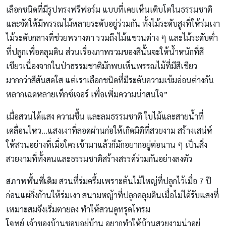
เลือกชนิดที่มีรูปทรงฟรีฟอร์ม แบบที่เคยเห็นเติบโตในธรรมชาติ
และจัดให้มีพรรณไม้หลายระดับอยู่ร่วมกัน ทั้งไม้ระดับสูงที่ให้ร่มเงา
ไม้ระดับกลางที่ช่วยพรางตา รวมถึงไม้แขวนต่าง ๆ และไม้ระดับต่ำ
ที่ปลูกเพื่อคลุมดิน ส่วนเรื่องภาพรวมของสีนั้นจะให้น้ำหนักที่สี
เขียวเนื่องจากในป่าธรรมชาติมักพบเห็นพรรณไม้ที่มีสีเขียว
มากกว่าสีสันสดใส แต่เราเลือกชนิดที่มีระดับความเข้มอ่อนต่างกัน
หลากเฉดหลายเท็กซ์เจอร์ เพื่อเพิ่มความน่าสนใจ”
เมื่อสวนได้แสง ความชื้น และลมธรรมชาติ ใบไม้และสายน้ำที่
เคลื่อนไหว…แสงเงาที่ลอดผ่านก่อให้เกิดมิติที่สวยงาม สร้างเสน่ห์
ให้สวนอย่างที่เมื่อใครเข้ามาแล้วก็มักอยากอยู่ต่อนาน ๆ เป็นสิ่ง
สวยงามที่ทั้งคนและธรรมชาติสร้างสรรค์ร่วมกันอย่างลงตัว
สภาพพื้นที่เดิม
สวนที่ร่มครึ้มเพราะต้นไม้ใหญ่ที่ปลูกไว้เมื่อ 7 ปี
ก่อนแผ่กิ่งก้านให้ร่มเงา สนามหญ้าที่ปลูกคลุมดินเมื่อไม่ได้รับแสงที่
เหมาะสมจึงเริ่มตายลง ทำให้สวนดูทรุดโทรม
โจทย์
เจ้าของบ้านชอบอยู่บ้าน อยากทำให้บ้านสวยงามน่าอยู่