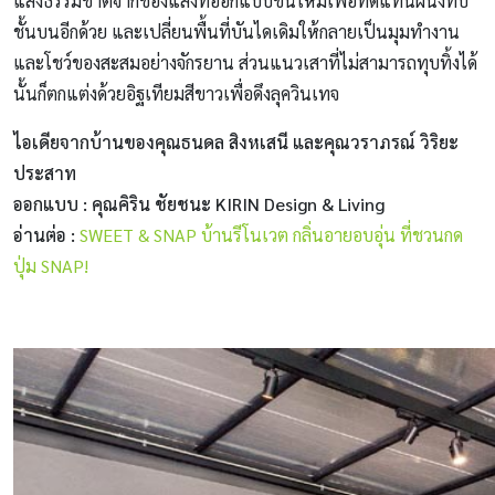
แสงธรรมชาติจากช่องแสงที่ออกแบบขึ้นใหม่เพื่อทดแทนผนังทึบ
ชั้นบนอีกด้วย และเปลี่ยนพื้นที่บันไดเดิมให้กลายเป็นมุมทำงาน
และโชว์ของสะสมอย่างจักรยาน ส่วนแนวเสาที่ไม่สามารถทุบทิ้งได้
นั้นก็ตกแต่งด้วยอิฐเทียมสีขาวเพื่อดึงลุควินเทจ
ไอเดียจากบ้านของคุณธนดล สิงหเสนี และคุณวราภรณ์ วิริยะ
ประสาท
ออกแบบ : คุณคิริน ชัยชนะ KIRIN Design & Living
อ่านต่อ :
SWEET & SNAP บ้านรีโนเวต กลิ่นอายอบอุ่น ที่ชวนกด
ปุ่ม SNAP!