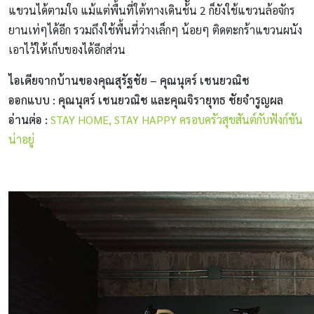
แขวนได้ตามใจ แม้แต่พื้นที่ใต้ทางเดินช้ัน 2 ก็ยังใช้แขวนล้อจักร
ยานเท่ๆได้อีก รวมถึงใช้พื้นที่ว่างเล็กๆ น้อยๆ ติดตะกร้าแขวนผนัง
เอาไว้ให้เก็บของได้อีกส่วน
ไอเดียจากบ้านของคุณสุรัฐชัย – คุณนุตร์ เชนยวณิช
ออกแบบ : คุณนุตร์ เชนยวณิช และคุณจิรายุทธ ชัยจํารูญผล
อ่านต่อ :
STAY HOME, STAY HAPPY ครอบครัวสุขสันต์กับฟังก์ชัน
น่าอยู่