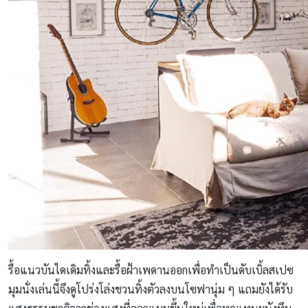
รื้อแนวบันไดเดิมทิ้งและรื้อฝ้าเพดานออกเพื่อทำเป็นดับเบิ้ลสเปซ
มุมนั่งเล่นนี้จึงดูโปร่งโล่งชวนทิ้งตัวลงบนโซฟานุ่ม ๆ แถมยังได้รับ