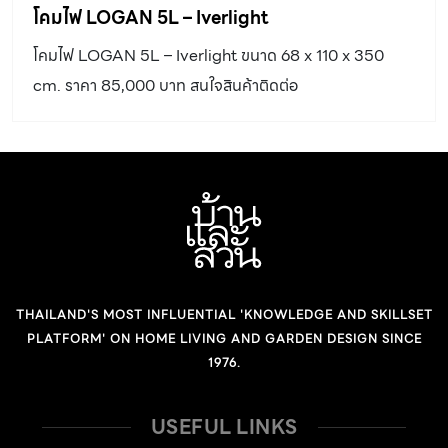
Baanlaesuan Midyear 2018
room x SHERA ชานพักผ่อนที่อยากชวนคนมา
นอนยืดแข้งนั่งยืดขาที่งานบ้านและสวน
ใครที่เมื่อยล้าจากการเดินชมงาน บ้านและสวนแฟร์ Midyear
2018 ซึ่งปีนี้จัดขึ้นในธีม “Internet of Home” room ขอ
ชวนมานอนยืดแข้งนั่งยืดขา บนชานร่วมสมัยที่ตระเตรียมเอา
ไว้รับรองที่ room x CAFES ใจกลาง Hall 100 (โซน EH
100) ส่วนหนึ่งของพื้นที่แห่งการร่วมมือสร้างสรรค์ระหว่าง
room กับแบรนด์ผู้ผลิตวัสดุอย่าง SHERA