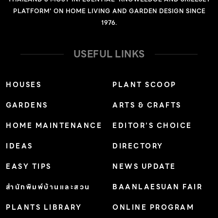
#เชื่อมโยงพื้นที่ด้วย Grey area พื้นที่กึ่งร่มกึ่งแดด รอบตัว
PLATFORM' ON HOME LIVING AND GARDEN DESIGN SINCE
บ้านนั้น ทำหน้าที่เป็นพื้นที่เปลี่ยนผ่านจากภายในสู่ภายนอก
1976.
(Transition area) และบานเปิดขนาดใหญ่นั้น ก็ทำให้ผู้อยู่
อาศัยสามารถเปิดรับวิวธรรมชาติของสวนโดยรอบได้ในทุก
USEFUL LINKS
ฤดูกาล ชายคาที่ยื่นยาว และชานบ้านเหล่านี้ ช่วยป้องกัน แดด
ฝน ให้แก่พื้นที่ใช้งานด้านใน จะนั่งทำงาน หรือนอนเล่น
HOUSES
PLANT SCOOP
เอกเขนกที่โซฟา ก็อยู่ในสภาวะสบายได้ตลอดทั้งวัน #บ้านชั้น
GARDENS
ARTS & CRAFTS
เดียวกับผังเปิดและความเป็นส่วนตัวบ้านหลังนี้เป็นบ้านยกสูง
แต่ก็ยังเป็นบ้านชั้นเดียวในแนวราบ การสร้างให้เกิดพื้นที่ส่วน
HOME MAINTENANCE
EDITOR’S CHOICE
ตัวจึงเป็นโจทย์สำคัญ ผู้ออกแบบเลือกใช้การวางผังอาคาร
IDEAS
DIRECTORY
แยกออกเป็น 2 หลัง โดยมีอาคารจอดรถติดกับห้องเก็บของ
และส่วนพักอาศัยขนาด 2 ห้องนอน 2 ห้องน้ำ นั้นจะแบ่งพื้นที่
EASY TIPS
NEWS UPDATE
อีกส่วนเป็นพื้นที่ นั่งเล่น และครัวที่ถูกดันออกมายังพื้นที่ติด
สำนักพิมพ์บ้านและสวน
BAANLAESUAN FAIR
กับชานบ้าน เพื่อเป็นพื้นที่กิจกรรมของครอบครัว การ
PLANTS LIBRARY
ONLINE PROGRAM
ออกแบบเป็นผังเปิดแบบ Open Plan ทำให้สามารถจัดวาง