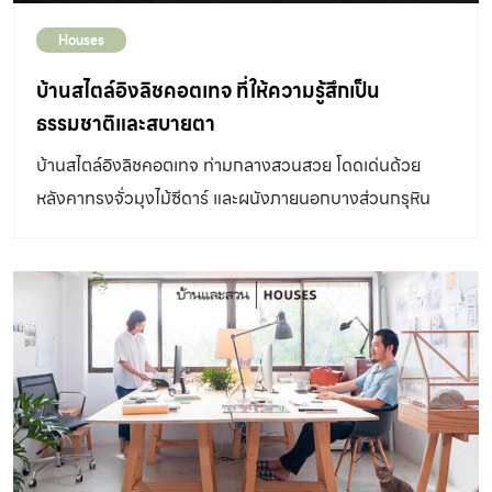
Houses
บ้านสไตล์อิงลิชคอตเทจ ที่ให้ความรู้สึกเป็น
ธรรมชาติและสบายตา
บ้านสไตล์อิงลิชคอตเทจ ท่ามกลางสวนสวย โดดเด่นด้วย
หลังคาทรงจั่วมุงไม้ซีดาร์ และผนังภายนอกบางส่วนกรุหิน
เทียม ให้ความรู้สึกเป็นธรรมชาติ