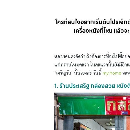
ใครที่สนใจอยากเริ่มต้นโปรเจ็กต์
เครื่องหนังที่ไหน แล้วจ
หลายคนคงคิดว่า ถ้าต้องการที่จะไปซื้อขอ
แต่ทราบไหมคะว่า ในละแวกนั้นยังมีอีกแหล
‘เจริญรัถ’ นั้นเองค่ะ วันนี้
my home
จะพา
1. ร้านประเสริฐ กล่องสวย หนังด