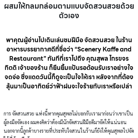
ผสมให้กลมกล่อมตามแบบจัดสวนสวยด้วย
ตัวเอง
พาคุณผู้อ่านไปเดินเล่นชมฝีมือ จัดสวนสวย ในร้าน
อาหารบรรยากาศดีที่ชื่อว่า “
Scenery Kaffe and
Restaurant
” ทันทีที่เราไปถึง
คุณสุพล ไกรขจร
กิตติ
เจ้าของร้าน ก็ยืนยิ้มแป้นรอต้อนรับเราอย่างใจ
จดจ่อ ซึ่งแดดวันนี้ก็ดูจะเป็นใจให้เรา หลังจากที่ต้อง
ลุ้นมาเป็นอาทิตย์ว่าฟ้าฝนจะใจร้ายกับเราหรือเปล่า
การ จัดสวนสวย แห่งนี้หากคุณสุพลไม่บอกกับเรามาก่อนว่าเขาเป็น
ผู้ลงมือจัดเอง ผมคงคิดว่าต้องมีนักจัดสวนฝีมือดีมาจัดให้แน่นอน
นอกจากนี้ลูกค้าบางรายที่ประทับใจสวนในร้านก็ยังให้คุณสุพลไปจัด