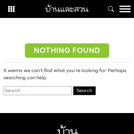
Skip
to
content
NOTHING FOUND
It seems we can’t find what you’re looking for. Perhaps
searching can help.
Search
for: