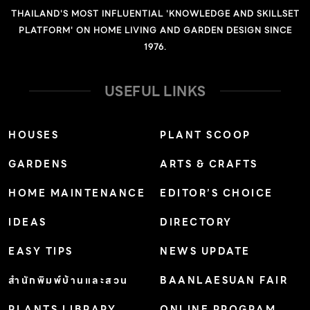
เต็มวัน ขยายพันธุ์: ปักชำ การใช้งานและอื่นๆ: ปลูกเป็นไม้
THAILAND'S MOST INFLUENTIAL 'KNOWLEDGE AND SKILLSET
กระถางหรือประดับสวนได้ ♦ เมื่อลำต้นยืดยาวและเอนล้ม ควร
PLATFORM' ON HOME LIVING AND GARDEN DESIGN SINCE
ใช้ไม้ค้ำเพื่อพยุงลำต้นจะช่วยให้แตกแขนงได้ดี ♦ […]
1976.
USEFUL LINKS
HOUSES
PLANT SCOOP
GARDENS
ARTS & CRAFTS
HOME MAINTENANCE
EDITOR’S CHOICE
IDEAS
DIRECTORY
EASY TIPS
NEWS UPDATE
สำนักพิมพ์บ้านและสวน
BAANLAESUAN FAIR
PLANTS LIBRARY
ONLINE PROGRAM