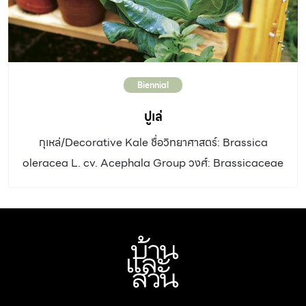
ดินเหนียวที่มีอินทรียวัตถุสูง เจริญได้ดีที่ระดับน้ำ 15-30 ซม.
แสงแดด: ครึ่งวันถึงเต็มวัน ขยายพันธุ์: แยกหนิ่เหง้า การใช้
งานและอื่นๆ: กลีบดอกทั้งขาวและชมพูชุบแป้งทอดจิ้มซอส
พริก กลีบดอกเป็นยาฝาดสมาน เกสรดอกเป็นหนึ่งในองค์
Biennial
ประกอบของเกสรทั้งห้า ที่มีสรรพคุณบำรุงหัวใจ ชาวมาเลเซีย
ใช้กลีบดอกชั้นในตำพอกแก้โรคซิฟิลิส ชาวชวาใช้แก้ท้องร่วง
ปูเล่
บัวเข็มชมพู บัวไต้หวัน บัวปักกิ่งชมพู บัวหลวงจีน ชื่อ
กุเหล่/Decorative Kale ชื่อวิทยาศาสตร์: Brassica
วิทยาศาสตร์ Nelumbo nucifera Gaertn. var. pekinese
oleracea L. cv. Acephala Group วงศ์: Brassicaceae
[…]
(Cruciferae) ประเภท: ไม้ล้มลุก อายุ 2 ปี ความสูง: 30 – 60
เซนติเมตร ลำต้น: เจริญเป็นพุ่ม ใบ: สีเขียวอมเทา มีนวลที่ผิว
ใบ มี 2 ชนิด ชนิดใบใหญ่ ใบรูปกลมขนาดใหญ่ เรียงอัดกัน
แน่น ถ้าอากาศเย็นใบจะห่อเหมือนกะหล่ำ และ ชนิดใบเล็ก ใบ
เรียงไม่เป็นระเบียบ ก้านใบยาวคล้ายใบคะน้า อัตราการเจริญ
เติบโต: เร็ว ดิน: ดินร่วน ระบายน้ำดี น้ำ: ปานกลาง แสงแดด: