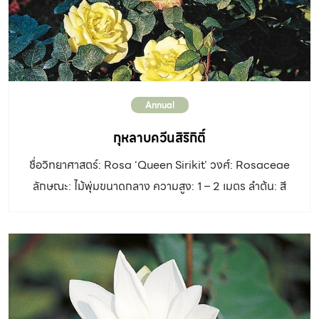
Annual
กุหลาบควีนสิริกิติ์
ชื่อวิทยาศาสตร์: Rosa ‘Queen Sirikit’ วงศ์: Rosaceae
ลักษณะ: ไม้พุ่มขนาดกลาง ความสูง: 1 – 2 เมตร ลำต้น: สี
น้ำตาลมีหนามแหลม ใบ: ประกอบแบบขนนกปลายคี่ ออกเวียน
สลับ ใบย่อยรูปรี ปลายใบแหลมโคนใบสอบถึงมน ขอบใบจัก
เป็นฟันเลื่อย ดอก: ดอกเดี่ยวออกที่ปลายกิ่ง ดอกบานมีเส้นผ่า
ศูนย์กลาง 10 -11 เซนติเมตร กลีบรองดอกรูปถ้วยสีเขียว
กลีบเลี้ยง 5 กลีบ บานวันแรกสีเหลือง จากนั้นเปลี่ยนเป็นสี
เหลืองอมส้มและมีแต้มสีชมพูใกล้ขอบกลีบ มีกลิ่นหอม