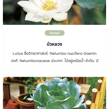
ออกดอกตลอดปี ดิน: ดินร่วนระบายน้ำดี แสงแดด: ตลอดวัน
น้ำ: ปานกลาง ขยายพันธุ์: ติดตา ปักชำ ตอนกิ่ง และทาบกิ่ง
การใช้งานและอื่นๆ: หมั่นตัดแต่งดอกโรยและกิ่งแห้งออก
พร้อมให้ปุ๋ยสม่ำเสมอจะให้ดอกดกตลอดปี ♦ เป็นกุหลาบ
Annual
ลูกผสมระหว่างพันธุ์ Königinder rosen กับพันธุ์ Golden
Giant […]
บัวหลวง
Lotus ชื่อวิทยาศาสตร์: Nelumbo nucifera Gaertn.
วงศ์: Nelumbonaceae ประเภท: ไม้อยู่เหนือน้ำ ลำต้น: มี
เหง้าใต้ดิน ใบ: รูปกลมใหญ่ เส้นผ่าศูนย์กลาง 15-40 ซม. สี
เขียว มีนวลเคลือบ ก้านใบชูเหนือน้ำ ดอก: มีหลายพันธุ์ ทั้ง
ดอกชั้นเดียวและดอกซ้อน สีขาวหรือสีชมพู กลีบดอกใหญ่
กลางดอกมีฐานรังไข่และเกสรจำนวนมากและมีกลิ่นหอ
มอ่อนๆ ตอนเช้าหรือกลางคืน ก้านดอกยาวชูขึ้นเหนือน้ำและมี
หนามเล็กๆ ออกดอกตลอดปี แต่ดกในฤดูร้อนและฤดูฝน ดิน: