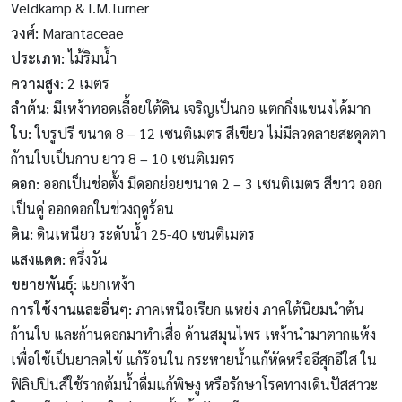
Veldkamp & I.M.Turner
วงศ์
:
Marantaceae
ประเภท
:
ไม้ริมน้ำ
ความสูง
:
2 เมตร
ลำต้น
:
มีเหง้าทอดเลื้อยใต้ดิน เจริญเป็นกอ แตกกิ่งแขนงได้มาก
ใบ
:
ใบรูปรี ขนาด 8 – 12 เซนติเมตร สีเขียว ไม่มีลวดลายสะดุดตา
ก้านใบเป็นกาบ ยาว 8 – 10 เซนติเมตร
ดอก
:
ออกเป็นช่อตั้ง มีดอกย่อยขนาด 2 – 3 เซนติเมตร สีขาว ออก
เป็นคู่ ออกดอกในช่วงฤดูร้อน
ดิน
:
ดินเหนียว ระดับน้ำ 25-40 เซนติเมตร
แสงแดด
:
ครึ่งวัน
ขยายพันธุ์
:
แยกเหง้า
การใช้งานและอื่นๆ
:
ภาคเหนือเรียก แหย่ง ภาคใต้นิยมนำต้น
ก้านใบ และก้านดอกมาทำเสื่อ ด้านสมุนไพร เหง้านำมาตากแห้ง
เพื่อใช้เป็นยาลดไข้ แก้ร้อนใน กระหายน้ำแก้หัดหรืออีสุกอีใส ใน
ฟิลิปปินส์ใช้รากต้มน้ำดื่มแก้พิษงู หรือรักษาโรคทางเดินปัสสาวะ