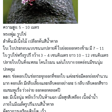
ความสูง
:
5 – 10 เมตร
ทรงพุ่ม
:
รูปไข่
ลำต้น
:
มีเนื้อไม้ เปลือกต้นสีน้ำตาล
ใบ
:
ใบประกอบแบบขนนกปลายคี่ ใบย่อยออกตรงข้าม มี 7 – 11
ใบ รูปไข่หรือรูปรี กว้าง 3 – 4 เซนติเมตร ยาว 10 – 12 เซนติเมตร
ปลายใบเป็นติ่งแหลม โคนใบมน แผ่นใบบาง ยอดอ่อนมีขนนุ่ม
ปกคลุม
ดอก
:
ช่อดอกเป็นช่อกระจุกออกที่ซอกใบ แต่ละช่อมีดอกย่อยจำนวน
มาก ดอกเล็ก มีกลีบเลี้ยงและกลีบดอกอย่างละ 5 กลีบ กลีบดอกสีขาว
อมชมพูเรื่อ ร่วงง่าย ออกดอกตลอดปี
ผล
:
มีเนื้อนุ่ม หยักเว้าเป็นห้าแฉก เมื่อสุกสีเหลือง เนื้อฉ่ำน้ำ
ภายในมีเมล็ดรูปรีแบนสีน้ำตาล
อัตราการเจริญเติบโต
:
เร็ว