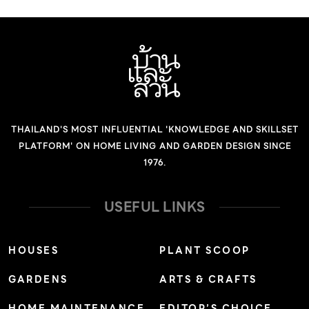
เปลือกต้นสีน้ำตาล ใบ: ใบประกอบแบบขนนกปลายคี่ ใบย่อย
ออกตรงข้าม มี 7 – 11 ใบ รูปไข่หรือรูปรี กว้าง 3 – 4
เซนติเมตร ยาว 10 – 12 เซนติเมตร ปลายใบเป็นติ่งแหลม โคน
ใบมน แผ่นใบบาง ยอดอ่อนมีขนนุ่มปกคลุม ดอก: ช่อดอกเป็น
ช่อกระจุกออกที่ซอกใบ แต่ละช่อมีดอกย่อยจำนวนมาก ดอก
เล็ก มีกลีบเลี้ยงและกลีบดอกอย่างละ 5 กลีบ กลีบดอกสีขาว
THAILAND'S MOST INFLUENTIAL 'KNOWLEDGE AND SKILLSET
อมชมพูเรื่อ ร่วงง่าย ออกดอกตลอดปี ผล: มีเนื้อนุ่ม […]
PLATFORM' ON HOME LIVING AND GARDEN DESIGN SINCE
1976.
USEFUL LINKS
HOUSES
PLANT SCOOP
GARDENS
ARTS & CRAFTS
HOME MAINTENANCE
EDITOR’S CHOICE