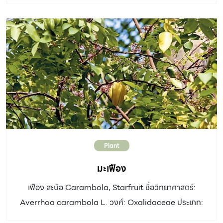
ความเชื่อของคนไทย เนื้อไม้ ใช้ในการก่อสร้างบ้านเรือน
น้ำในฤดูร้อน ดอก: ออกดอกสีขาวบริเวณซอกใบ ผล: ผล
เปลือกไม้ เป็นพืชสมุนไพร มีสรรพคุณทางยา ในประเทศไทย
ขนาดเล็กทรงกลม มีทั้งพันธุ์สีเขียวและสีดำ ผลของต้น
พบเกือบทุกภาค ในต่างประเทศพบที่มาดากัสการ์ อินเดีย จีน
สามารถนำมารับประทานและผลิตน้ำมันที่มีคุณค่าทาง
และหมู่เกาะโซโลมอน มั่งมี / เฉียงพร้านางแอ ชื่อวิทยาศาสตร์:
โภชนาการหรือใช้ในทางการแพทย์ได้ อัตราการเจริญเติบโต:
Carallia brachiata (Lour.) Merr. วงศ์:
ช้า-ปานกลาง ดิน: ดินร่วน ระบายน้ำดี น้ำ: ปานกลาง วันละ 1-
Rhizophoraceae ประเภท: ไม้ต้นขนาดกลางถึงใหญ่ ความ
2 ครั้ง แสงแดด: […]
สูง: 8-35 ม. ทรงพุ่ม: ทรงพุ่มกลมทึบ ลำต้น: ลำต้นที่สูงตรง
ไม่มีกิ่งก้านที่แผ่ออกไปมาก ผิวเรียบ สีเทาถึงสีน้ำตาลแดง เนื้อ
ไม้สีน้ำตาลปนเหลือง ใบ: ใบเดี่ยว รูปรี เรียงตรงข้ามสลับตั้ง
ฉาก กว้าง 2-10 เซนติเมตร ยาว 5-15 เซนติเมตร ปลายมนมี
Plant
ติ่งแหลม โคนสอบแหลม ขอบเรียบเป็นคลื่นหรือหยักซี่ ดอก:
ดอกเดี่ยวเป็นช่อแยกแขนงแบบช่อกระจุก ออกตามซอกใบ
มะเฟือง
หรือตามกิ่ง ดอกสีขาวหรือสีเหลืองอ่อนอมเขียว ดอกมีกลิ่น
เฟือง สะบือ Carambola, Starfruit ชื่อวิทยาศาสตร์:
หอม ออกดอกช่วงเดือนพฤศจิกายนถึงกุมภาพันธ์ ผล: […]
Averrhoa carambola L. วงศ์: Oxalidaceae ประเภท:
ไม้ต้น ความสูง: 5 – 10 เมตร ทรงพุ่ม: รูปไข่ ลำต้น:มีเนื้อไม้