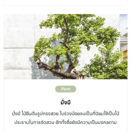
จำเป็นต้องยื่นขอใบอนุญาตนำเข้าหรือนำผ่านสิ่งต้องห้ามเพื่อ
การค้าที่สำนักควบคุมพืชและวัสดุการเกษตร กรมวิชาการ
เกษตร เพื่อให้ผู้นำเข้าใช้เป็นหลักฐานไปแสดงในขั้นตอนพิธีการ
ทางศุลกากร สำหรับผู้ที่ต้องการส่งออกต้นไม้ไปต่างประเทศ
ในบางประเทศจำเป็นต้องมีการออกใบรับรองสุขอนามัยพืช
กำกับไปกับต้นไม้ เพื่อไม่ให้มีศัตรูพืชระบาดไปนอกประเทศ ผู้
ส่งออกสามารถติดต่อขอรับบริการได้ที่กลุ่มบริการส่งออก
สินค้าเกษตรสำนักควบคุมพืชและวัสดุการเกษตร กรม
วิชาการเกษตร หรือด่านตรวจพืชทั่วประเทศ มะกอกโอลีฟ /
โอลีฟ ชื่อวิทยาศาสตร์: Olea europaea L. วงศ์:
Plant
Oleaceae ประเภท: ไม้ยืนต้นอายุยืนยาวหลายร้อยปี ความ
สูง: 3-15 ม. ทรงพุ่ม: สูงโปร่ง ฟอร์มตามรูปทรงของต้น
มั่งมี
ลำต้น: ลำต้นที่สวยงามมีสีเทาและขาวรูปทรงบิดเป็นเกลียวดู
มั่งมี ไม้ยืนต้นรูปทรงสวย ใบร่วงน้อยจนเป็นที่นิยมใช้เป็นไม้
อ่อนช้อย กิ่งก้านที่เจริญเติบโตแบบแผ่ และลำต้นที่ไม่สูงมาก
ประธานในการจัดสวน อีกทั้งชื่อยังมีความเป็นมงคลตาม
นัก ใบ: ใบรูปรี ปลายแหลม และใบเล็กเป็นมันเพื่อลดการคาย