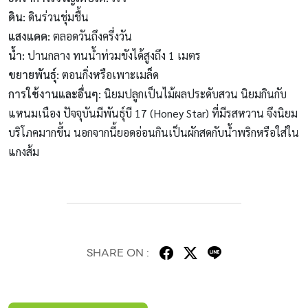
ดิน
:
ดินร่วนชุ่มชื้น
แสงแดด
:
ตลอดวันถึงครึ่งวัน
น้ำ
:
ปานกลาง ทนน้ำท่วมขังได้สูงถึง 1 เมตร
ขยายพันธุ์
:
ตอนกิ่งหรือเพาะเมล็ด
การใช้งานและอื่นๆ
:
นิยมปลูกเป็นไม้ผลประดับสวน นิยมกินกับ
แหนมเนือง ปัจจุบันมีพันธุ์บี 17 (Honey Star) ที่มีรสหวาน จึงนิยม
บริโภคมากขึ้น นอกจากนี้ยอดอ่อนกินเป็นผักสดกับน้ำพริกหรือใส่ใน
แกงส้ม
SHARE ON :