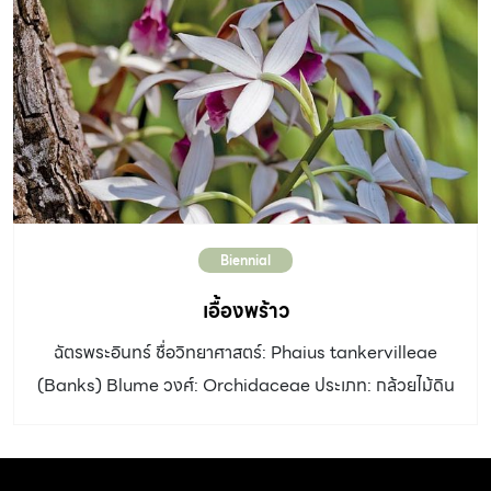
เขียวอ่อนจำนวนมาก แต่ละกิ่งแตกกิ่งย่อยออกเป็นต้นเล็ก ๆ
กว้าง 3 – 5 เซนติเมตร ยาว 10 เซนติเมตร มีรูปร่างเป็นสัน 5
– 8 สัน บนสันลำต้นมีตุ่มหนามขนาดเล็กกระจายห่างกัน
ขนาดเส้นผ่านศูนย์กลางทรงพุ่ม 50 เซนติเมตร ใบ: ขนาดเล็ก
หลุดร่วงง่าย ดอก: เล็ก สีแดง อัตราการเจริญเติบโต: ช้า ดิน:
ดินระบายน้ำดี หรือใช้วัสดุปลูกแบบเดียวกับแคตตัส น้ำ: น้อย
แสงแดด: รำไร ขยายพันธุ์: ปักชำกิ่งหรือใบ การใช้งานและ
อื่นๆ: เหมาะปลูกเป็นไม้กระถาง ซึ่งควรประกอบไปด้วยกิ่ง
Biennial
มากกว่า 7 […]
เอื้องพร้าว
ฉัตรพระอินทร์ ชื่อวิทยาศาสตร์: Phaius tankervilleae
(Banks) Blume วงศ์: Orchidaceae ประเภท: กล้วยไม้ดิน
เจริญเติบโตทางด้านข้าง ลำต้น: ลำต้นเป็นหัวรูปไข่ขนาดใหญ่
ใบ: ใบพับจีบรูปรีถึงรูปใบหอก กว้าง 12 – 15 เซนติเมตร ยาว
12 – 15 เซนติเมตร ปลายใบแหลมถึงเรียวแหลม ดอก: ช่อดอก