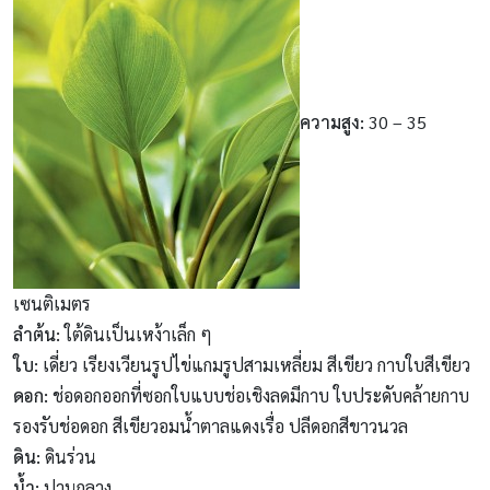
ความสูง
:
30 – 35
เซนติเมตร
ลำต้น
:
ใต้ดินเป็นเหง้าเล็ก ๆ
ใบ
:
เดี่ยว เรียงเวียนรูปไข่แกมรูปสามเหลี่ยม สีเขียว กาบใบสีเขียว
ดอก
:
ช่อดอกออกที่ซอกใบแบบช่อเชิงลดมีกาบ ใบประดับคล้ายกาบ
รองรับช่อดอก สีเขียวอมน้ำตาลแดงเรื่อ ปลีดอกสีขาวนวล
ดิน
:
ดินร่วน
น้ำ
:
ปานกลาง