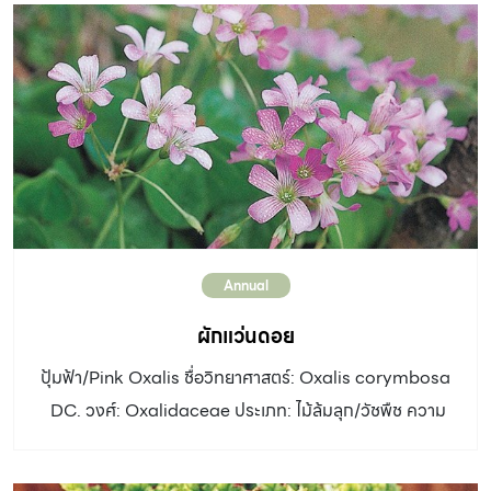
Annual
ผักแว่นดอย
ปุ้มฟ้า/Pink Oxalis ชื่อวิทยาศาสตร์: Oxalis corymbosa
DC. วงศ์: Oxalidaceae ประเภท: ไม้ล้มลุก/วัชพืช ความ
สูง: 15-25 เซนติเมตร ลำต้น: อยู่ใต้ดิน ใบ: ออกเป็นกระจุก
จากต้น ใบประกอบ มีใบย่อย 3 ใบ รูปหัวใจ ดอก: ช่อดอกมี