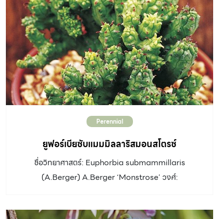
ก้านยาวชูสูงขึ้น ดอกรูปถ้วยขนาดเล็ก สีชมพูถึงชมพูม่วง
ดอกดกในฤดูฝน ผล: แห้ง เมื่อแก่แตก ปล่อยเมล็ดเล็กๆ
เหมือนฝุ่นออกมา อัตราการเจริญเติบโต: เร็ว ดิน: ดินทั่วไป
น้ำ: ปานกลาง -มาก แสงแดด: ตลอดวัน ขยายพันธุ์: แยกไหล
การใช้งานและอื่นๆ: พบในสวน สนาม ทุ่งหญ้า หรือริมทางที่มี
ดินชุ่มชื้นหรือแฉะ และมีอากาศค่อนข้างเย็น พบมากทางภาค
เหนือ มีถิ่นกำเนิดในอเมริกาใต้ ใบมีรสเปรี้ยว กินได้ ใช้ปลูก
คลุมดินหรือใส่กระถางตั้งประดับตามบ้าน
Perennial
ยูฟอร์เบียซับแมมมิลลาริสมอนสโตรซ์
ชื่อวิทยาศาสตร์: Euphorbia submammillaris
(A.Berger) A.Berger ‘Monstrose’ วงศ์:
Euphorbiaceae ประเภท: ไม้พุ่มขนาดเล็ก อายุหลายปี
ลำต้น: เจริญเป็นกลุ่ม ประกอบไปด้วยกิ่งรูปทรงกระบอก สี