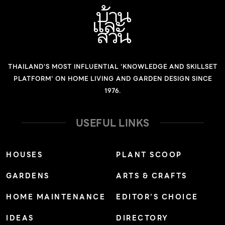
ออกจากโคนลำต้น ช่อยาวกว่า 2 เมตร ดอกขนาด 6 – 7
เซนติเมตร กลีบเลี้ยงและกลีบดอกสีน้ำตาลแดงถึงน้ำตาลอม
ม่วง กลีบปากกว้างรูปรี ออกดอกเดือนกันยายน – ตุลาคม
ดิน: .ใบไม้ผุผสมอิฐมอญทุบ น้ำ: ปานกลาง แสงแดด: รำไร
THAILAND'S MOST INFLUENTIAL 'KNOWLEDGE AND SKILLSET
หรือได้รับแสงในช่วงเช้า ขยายพันธุ์: แยกกอ ปักชำ หรือเพาะ
PLATFORM' ON HOME LIVING AND GARDEN DESIGN SINCE
เลี้ยงเนื้อเยื่อ การใช้งานและอื่นๆ: เหมาะปลูกเป็นไม้กระถาง
1976.
ประดับสวน หรือมุมบ้าน […]
USEFUL LINKS
HOUSES
PLANT SCOOP
GARDENS
ARTS & CRAFTS
HOME MAINTENANCE
EDITOR’S CHOICE
IDEAS
DIRECTORY