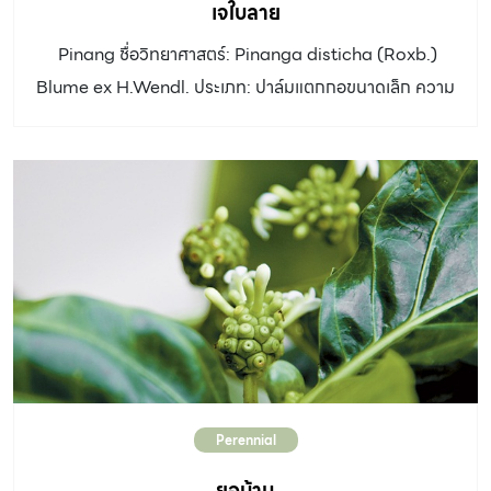
เจใบลาย
Pinang ชื่อวิทยาศาสตร์: Pinanga disticha (Roxb.)
Blume ex H.Wendl. ประเภท: ปาล์มแตกกอขนาดเล็ก ความ
สูง: สูงได้ถึง 2 เมตร ความสูงที่สวยงามอยู่ในช่วง 30 – 80
เซนติเมตร ลำต้น: เส้นผ่านศูนย์กลาง 0.7 – 1 เซนติเมตร คอ
ใบสีน้ำตาลเรื่อ ใบ: รูปหางปลา ปลายใบหยักเว้าสองแฉก ทาง
ใบยาว 30 เซนติเมตร แผ่นใบมีจุดสีเขียวเข้ม สลับอยู่บนพื้นสี
เขียวอ่อน ช่อดอก: แยกเพศอยู่ร่วมต้น ออกใต้คอ แตกออก
เป็นหางหนู 2 – 3 เส้น สีขาวนวล ผล: กลมรี ยาว 1 เซนติเมตร
เรียงตรงข้ามกัน เมื่อสุกสีแดง ดิน: ดินอุดมสมบูรณ์ แสงแดด:
รำไร ขยายพันธุ์:เพาะเมล็ด […]
Perennial
ยอบ้าน