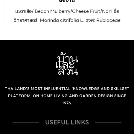
มะตาเสือ/ Beach Mulberry/Cheese Fruit/Noni ชื่อ
วิทยาศาสตร์: Morinda citrifolia L. วงศ์: Rubiaceae
ประเภท: ไม้ต้น ความสูง: สูงได้ถึง 10 เมตร ทรงพุ่ม: เรือน
ยอดเป็นพุ่มกลม แน่นทึบ ลำต้น: เปลือกต้นสีน้ำตาลแตกเป็น
ร่อง ใบ: ใบเดี่ยว เรียงตรงข้าม รูปรีแกมรูปไข่กลับ กว้าง 8 –
10 เซนติเมตร ยาว 15 – 25 เซนติเมตร ปลายใบแหลม โคนใบ
สอบ แผ่นใบหนาสีเขียวเข้มเป็นมัน ระหว่างใบมีหูใบเรียวเห็น
เด่นชัด ดอก: ออกเป็นช่อกระจุกแน่นที่ซอกใบใกล้ปลายยอด
และทยอยบานจากโคนช่อมาปลายช่อ กลีบดอกเชื่อมติดกัน
THAILAND'S MOST INFLUENTIAL 'KNOWLEDGE AND SKILLSET
เป็นหลอด ปลายแยกเป็น 5 กลีบ สีขาว เส้นผ่านศูนย์กลาง
PLATFORM' ON HOME LIVING AND GARDEN DESIGN SINCE
ดอกบาน 8 มิลลิเมตร ออกดอกตลอดปี ผล: ผลรวม รูปไข่
1976.
เส้นผ่านศูนย์กลาง […]
USEFUL LINKS