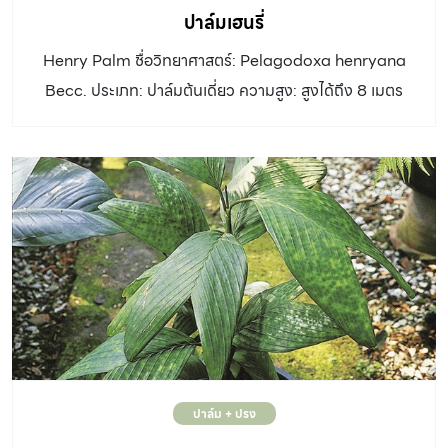
ปาล์มเฮนรี่
Henry Palm ชื่อวิทยาศาสตร์: Pelagodoxa henryana
Becc. ประเภท: ปาล์มต้นเดี่ยว ความสูง: สูงได้ถึง 8 เมตร
ความสูงที่สวยงามอยู่ในช่วง 1 – 3 เมตร ลำต้น: เส้นผ่าน
ศูนย์กลาง 15 เซนติเมตร ใบ: ใบเดี่ยว ขอบใบจักตื้น แผ่นใบ
กว้าง 1 เมตร ยาว 2 เมตร ปลายใบจักเว้าเป็นสองแฉก ใต้ใบมี
นวลสีขาว ก้านใบยาว 50 เซนติเมตร ช่อดอก:ดอกสมบูรณ์
เพศ ออกระหว่างกาบใบ ช่อแผ่กระจายยาว 50 เซนติเมตร ผล:
ผลรวม ขนาดใหญ่ถึง 6 เซนติเมตร มีเปลือกแข็งคล้ายเนื้อไม้
แตกเป็นสะเก็ด เมื่อสุกสีน้ำตาล ดิน: ดินอุดมสมบูรณ์
แสงแดด: รำไร ขยายพันธุ์: เพาะเมล็ด ใช้เวลานาน 6 […]
ปาล์ม + ปรง