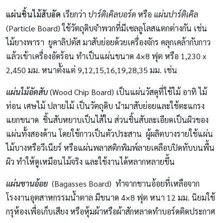
แผ่นชิ้นไม้สับอัด
เรียกว่า
ปาร์ติเคิลบอร์ด
หรือ
แผ่นปาร์ติเคิล
(Particle Board) ใช้วัตถุดิบจำพวกที่มีเซลลูโลสแตกต่างกัน เช่น
ไม้ยางพารา ยูคาลิปตัส มาสับย่อยด้วยเครื่องจักร คลุกเคล้ากับกาว
แล้วเข้าเครื่องอัดร้อน ทำเป็นแผ่นขนาด 4×8 ฟุต หรือ 1,230 x
2,450 มม. หนาตั้งแต่ 9,12,15,16,19,28,35 มม. เช่น
แผ่นไม้อัดสับ
(Wood Chip Board) เป็นแผ่นวัสดุที่ใช้ไม้ อาทิ ไม้
ท่อน เศษไม้ ปลายไม้ เป็นวัตถุดิบ นำมาสับย่อยและใช้ตะแกรง
แยกขนาด ชิ้นสับหยาบเป็นไส้ใน ส่วนชิ้นสับละเอียดเป็นผิวของ
แผ่นทั้งสองด้าน โดยใช้กาวเป็นตัวประสาน ผู้ผลิตบางรายใช้แผ่น
ไม้บางหรือวีเนียร์ หรือแผ่นพลาสติกพิมพ์ลายเคลือบปิดทับบนพื้น
ผิว ทำให้ดูเหมือนไม้จริง และใช้งานได้หลากหลายขึ้น
แผ่นชานอ้อย
(Bagasses Board) ทำจากชานอ้อยที่เหลือจาก
โรงงานอุตสาหกรรมน้ำตาล มีขนาด 4×8 ฟุต หนา 12 มม. นิยมใช้
กรุห้องเพื่อเก็บเสียง หรือหุ้มผ้าหรือผ้าสักหลาดทำบอร์ดติดประกาศ