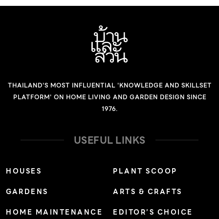
75 เซนติเมตร ลำต้น : กลม ตั้งตรง อวบน้ำคล้ายลำเทียน มีสี
แดงอมชมพู ใบ : รูปใบหอกแกมรูปรี ปลายใบเรียวแหลม โคน
ใบสอบ ขอบใบจักฟันเลื่อยตื้น ดอก : เดี่ยวหรือออกเป็นกลุ่มที่
ลำต้นและปลายยอด เส้นผ่านศูนย์กลางดอก 3 – 6 เซนติเมตร
มีทั้งดอกชั้นเดียวและดอกซ้อนคล้ายกลีบกุหลาบ กลีบดอกมีสี
ขาว ชมพู ส้ม และม่วงแดง โคนกลีบหลังดอกมีเดือยเรียวยาว
THAILAND'S MOST INFLUENTIAL 'KNOWLEDGE AND SKILLSET
ยื่นออกมา ภายในมีต่อมน้ำหวานเพื่อใช้ล่อแมลง ผล : ฝักรูปรี
PLATFORM' ON HOME LIVING AND GARDEN DESIGN SINCE
สีเขียว ดิน : ดินร่วนระบายน้ำดี แสงแดด : […]
1976.
USEFUL LINKS
HOUSES
PLANT SCOOP
GARDENS
ARTS & CRAFTS
HOME MAINTENANCE
EDITOR’S CHOICE