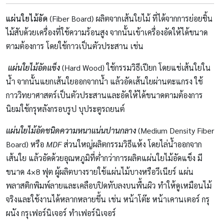
แผ่นใยไม้อัด
(Fiber Board) ผลิตจากเส้นใยไม้ ที่ได้จากการย่อยชิ้น
ไม้สับด้วยเครื่องที่ใช้ความร้อนสูง จากนั้นเข้าเครื่องอัดให้ได้ขนาด
ตามต้องการ โดยใช้กาวเป็นตัวประสาน เช่น
แผ่นใยไม้อัดแข็ง
(Hard Wood) ใช้กรรมวิธีเปียก โดยแช่เส้นใยใน
น้ำ จากนั้นแยกเส้นใยออกจากน้ำ แล้วอัดเส้นใยผ่านตะแกรง ใช้
กาววิทยาศาสตร์เป็นตัวประสานและอัดให้ได้ขนาดตามต้องการ
นิยมใช้กรุหลังกรอบรูป บุประตูรถยนต์
แผ่นใยไม้อัดชนิดความหนาแน่นปานกลาง
(Medium Density Fiber
Board) หรือ
MDF
ส่วนใหญ่ผลิตกรรมวิธีแห้ง โดยไล่น้ำออกจาก
เส้นใย แล้วอัดด้วยอุณหภูมิที่ต่ำกว่าการผลิตแผ่นใยไม้อัดแข็ง มี
ขนาด 4×8 ฟุต ผู้ผลิตบางรายใช้แผ่นไม้บางหรือวีเนียร์ แผ่น
พลาสติกพิมพ์ลายและเคลือบปิดทับลงบนพื้นผิว ทำให้ดูเหมือนไม้
จริงและใช้งานได้หลากหลายขึ้น เช่น หน้าโต๊ะ หน้าเคานเตอร์ กรุ
ผนัง กรุเฟอร์นิเจอร์ ทำเฟอร์นิเจอร์