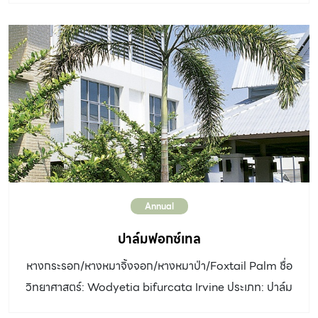
ทรงพุ่ม: แผ่กว้างหนาทึบ ใบ: ใบมักอยู่รวมกันเป็นกระจุกที่
ปลายกิ่ง รูปไข่กลับ กว้าง 10 – 13 เซนติเมตร ยาว 10 – 20
เซนติเมตร ปลายใบแหลม แผ่นใบหนาสีเขียว ท้องใบสีอ่อนกว่า
ดอก: ดอกออกเป็นช่อกระจะห้อยจากปลายกิ่ง ยาว 30 – 60
เซนติเมตร กลีบดอกสีขาวถึงสีชมพู 4 กลีบ เกสรเพศผู้สีขาว
จำนวนมาก ร่วงง่าย มีกลิ่นหอมอ่อนๆ ดอกทยอยบาน
ออกดอกเกือบตลอดปี ผล: รูปไข่ปลายตัด ดิน: ดินร่วนชื้นแฉะ
แสงแดด: รำไรถึงจัด […]
Annual
ปาล์มฟอกซ์เทล
หางกระรอก/หางหมาจิ้งจอก/หางหมาป่า/Foxtail Palm ชื่อ
วิทยาศาสตร์: Wodyetia bifurcata Irvine ประเภท: ปาล์ม
ต้นเดี่ยว ความสูง: สูงได้ถึง 15 เมตร ความสูงที่สวยงามอยู่ใน