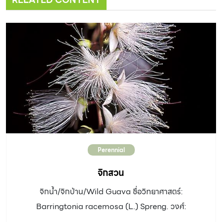
Perennial
จิกสวน
จิกน้ำ/จิกบ้าน/Wild Guava ชื่อวิทยาศาสตร์:
Barringtonia racemosa (L.) Spreng. วงศ์:
Lecythidaceae ประเภท: ไม้ต้น ความสูง: 5 – 20 เมตร