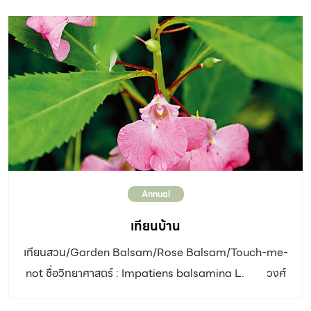
ช่วง 2 – 5 เมตร ลำต้น: ป่องเล็กน้อย มีเส้นผ่านศูนย์กลาง 20
– 25 เซนติเมตร ใบ: รูปขนนกเป็นพวง ทางใบยาว 2 – 2.50
เมตร ใบย่อยเป็นกระจุก แผ่ออกทุกทิศทางเป็นพวงคล้ายหาง
หมาป่า ใบมีสองลักษณะ คือ ใบแคบเรียวแหลม อ่อนพลิ้ว และ
ใบกว้างปลายใบหยัก แผ่นใบค่อนข้างแข็ง ช่อดอก: แยกเพศ
อยู่ร่วมต้น ออกใต้คอ แผ่กระจายยาว 50 เซนติเมตร ผล:กลม
รี ขนาด 5 – 6 เซนติเมตร เมื่อสุกสีส้มแดง ดิน: ดินอุดม
สมบูรณ์ แสงแดด: […]
Annual
เทียนบ้าน
เทียนสวน/Garden Balsam/Rose Balsam/Touch-me-
not ชื่อวิทยาศาสตร์ : Impatiens balsamina L. วงศ์
: Balsaminaceae ประเภท : ไม้ดอกอายุสั้น ความสูง : 30 –