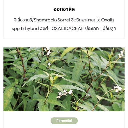
ยังมีประโยชน์อีกหลายๆ ด้าน คือ ช่วยลดมลพิษและความร้อน
ออกซาลิส
จากภายนอกที่เข้าสู่ตัวอาคาร สร้างจุดเด่นหรือจุดดึงดูด
ผีเสื้อราตรี/Shamrock/Sorrel ชื่อวิทยาศาสตร์: Oxalis
สายตา ทำให้ผนังที่ว่างเปล่าดูมีชีวิตชีวาและเป็นฉากหลังที่
spp.& hybrid วงศ์: OXALIDACEAE ประเภท: ไม้ล้มลุก
สวยงาม บดบังสิ่งไม่พึงประสงค์ เช่น สีลอกหลุดหรือคราบ
ความสูง: 20-30 ซม. ลำต้น:มีลำต้นสั้นๆ ใกล้ผิวดินและมีราก
ตะไคร่ตามกำแพง รั้ว ผนังอาคาร ที่ดูแล้วไม่สวยงาม ให้ความ
คล้ายหัวใต้ดิน ใบ: ใบประกอบแบบนิ้วมือ 3 หรือ 4 ใบ ออก
เป็นส่วนตัวและสร้างบรรยากาศผ่อนคลายในมุมสงบ เพิ่มที่อยู่
ตรงข้ามกัน ใบย่อยรูปไข่กลับถึงรูปคล้ายสามเหลี่ยม แผ่นใบ
อาศัยให้พืชและสัตว์ เช่น ผีเสื้อ นก และแมลงต่างๆ เป็นระบบ
พับขึ้นเล็กน้อย สีเขียวเข้ม บางชนิดมีสีม่วงแดงแต้มที่โคนใบ
นิเวศขนาดเล็กที่ทำให้สวนดูมีชีวิตชีวามากขึ้น สวนแนวตั้งมีกี่
บางชนิดมีใบสีม่วงแดง (ผีเสื้อราตรี) ก้านใบยาวและอ่อนโค้ง
แบบกันนะ ผนังไม้เลื้อย ใช้วิธีปลูกพรรณไม้ลงดินในกระบะ
ดอก: ออกดอกเป็นช่อแบบซี่ร่ม ดอกขนาดเล็กมี 5 กลีบ สีขาว
หรือกระถาง แล้วปล่อยให้ต้นเติบโต ทอดเลื้อยไปตามผนังหรือ
ชมพู หรือชมพูอมม่วง ดิน: ดินร่วนที่มีอินทรียวัตถุสมบูรณ์
โครงสร้างเพื่อยึดเกาะ เช่น […]
น้ำ: ปานกลาง แสงแดด: ครึ่งวันเช้าหรือเต็มวัน การขยาย
พันธุ์: เพาะเมล็ดและแยกกอ การใช้งาน: นิยมปลูกเป็นไม้
กระถาง ไม้แขวนหรือปลูกลงแปลงคลุมดิน
Perennial