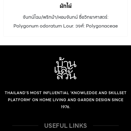
ผักไผ่
จันทน์โฉม/พริกม้า/หอมจันทน์ ชื่อวิทยาศาสตร์:
Polygonum odoratum Lour. วงศ์: Polygonaceae
ประเภท: ไม้ล้มลุก อายุหลายปี ความสูง: 15 – 20 เซนติเมตร
ลำต้น: เจริญเป็นพุ่ม ลำต้นสีแดงเรื่อทอดเลื้อย รากแตกตาม
ข้อ ทุกส่วนของต้นเมื่อขยี้มีกลิ่นหอม ใบ: เดี่ยวรูปใบหอก ออก
เรียงสลับ ปลายใบเรียวแหลม โคนก้านแผ่โอบหุ้มลำต้นออก
เวียนสลับ ดอก: ช่อดอกเป็นช่อเชิงลดออกที่ปลายยอดชูตั้งขึ้น
กลีบดอก 5 กลีบสีชมพู กึ่งกลางมีเกสรสีขาว ทยอยบานจาก
โคนช่อไปยังปลายช่อ ผล: ขนาดเล็ก ดิน: ดินเหนียว น้ำ: มาก
THAILAND'S MOST INFLUENTIAL 'KNOWLEDGE AND SKILLSET
แสงแดด: เต็มวัน ขยายพันธุ์: ปักชำ การใช้งานและอื่นๆ:ปลูก
PLATFORM' ON HOME LIVING AND GARDEN DESIGN SINCE
เป็นไม้น้ำประดับสวนหรือในกระถาง เมื่อต้นทอดเลื้อยควรตัด
1976.
แต่งออกบ้างแล้วนำกิ่งที่ตัดมาปักชำต่อ ♦ ยอดอ่อนกินเป็นผัก
สดกับแหนมเนือง ซอยใส่ข้าวยำ ลาบ ก้อยหรือปรุงใส่ต้มยำ จะ
USEFUL LINKS