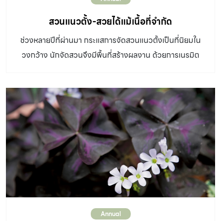
สวนแนวตั้ง-สวยได้แม้เนื้อที่จำกัด
ช่วงหลายปีที่ผ่านมา กระแสการจัดสวนแนวตั้งเป็นที่นิยมใน
วงกว้าง นักจัดสวนจึงมีพื้นที่สร้างผลงาน ด้วยการเนรมิต
พรรณไม้บนผนังว่างเปล่าให้กลายเป็นสวนสวยงาม สร้าง
ความสดชื่นให้สภาพแวดล้อม และใช้พื้นที่ให้เกิดประโยชน์
สูงสุด บุคคลสำคัญที่ต้องกล่าวถึงคือ แพทริก บลองซ์
(Patrick Blanc) นักพฤกษศาสตร์ชาวฝรั่งเศส ผู้บุกเบิกการ
จัดสวนแนวตั้งจนเป็นที่ยอมรับไปทั่วโลก เขาได้แรงบันดาลใจ
จากการท่องเที่ยวสำรวจพรรณไม้ในป่าเขตร้อนชื้น ได้พบ
พรรณไม้ขึ้นบนโขดหินตามน้ำตก จึงคิดค้นการจัดสวนที่เรียก
ว่า Vertical Garden ขึ้น หากพอจำกันได้เขาผู้นี้ เคยสร้างผล
งานการจัดสวนแนวตั้งไว้ที่ศูนย์การค้า ดิ เอ็ม โพเรียม สยาม
พารากอน และเอสพลานาด ตามลำดับ สวนแนวตั้งมี
Annual
ประโยชน์นะรู้ยัง นอกจากภูมิทัศน์ที่สวยงามแล้ว สวนแนวตั้ง